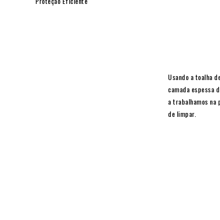
Proteção Eficiente
Usando a toalha de
camada espessa de
a trabalhamos na p
de limpar.