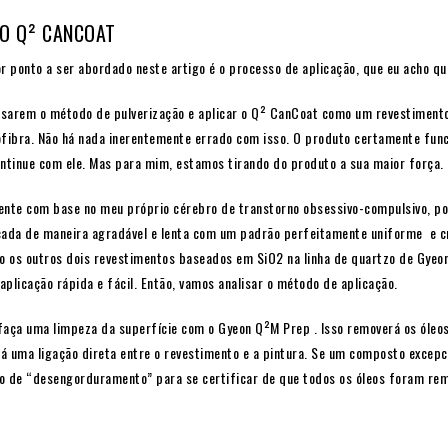
O Q² CANCOAT
r ponto a ser abordado neste artigo é o processo de aplicação, que eu acho qu
 usarem o método de pulverização e aplicar o Q² CanCoat como um
revestiment
ofibra. Não há nada inerentemente errado com isso. O produto certamente func
ontinue com ele. Mas para mim, estamos tirando do produto a sua maior força.
ente com base no meu próprio cérebro de transtorno obsessivo-compulsivo, p
icada de maneira agradável e lenta com um padrão perfeitamente uniforme e cr
ão os outros dois revestimentos baseados em SiO2 na linha de quartzo de Gyeo
plicação rápida e fácil. Então, vamos analisar o método de aplicação.
faça uma limpeza da superfície com o Gyeon Q²M Prep . Isso removerá os óleo
rá uma ligação direta entre o revestimento e a pintura. Se um composto excep
o de “desengorduramento” para se certificar de que todos os óleos foram rem