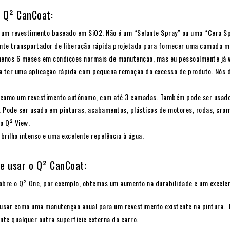
 Q² CanCoat:
 um revestimento baseado em SiO2. Não é um “Selante Spray” ou uma “Cera Sp
ente transportador de liberação rápida projetado para fornecer uma camada mu
menos 6 meses em condições normais de manutenção, mas eu pessoalmente já v
ra ter uma aplicação rápida com pequena remoção do excesso de produto. Nós
 como um revestimento autônomo, com até 3 camadas. Também pode ser usado 
l. Pode ser usado em pinturas, acabamentos, plásticos de motores, rodas, cro
ro Q² View.
brilho intenso e uma excelente repelência à água.
e usar o Q² CanCoat:
obre o Q² One, por exemplo, obtemos um aumento na durabilidade e um excel
sar como uma manutenção anual para um revestimento existente na pintura. E
nte qualquer outra superfície externa do carro.