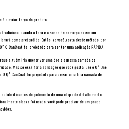
e é a maior força do produto.
o
tradicional usando o taco e a suede de camurça ou em um
ionará como pretendido. Então, se você gosta deste método, por
 Q² O CanCoat foi projetado para ser ter uma aplicação RÁPIDA.
orque alguém iria querer ver uma boa e espessa camada de
uzado. Mas se essa for a aplicação que você gosta, use o Q² One
n. O Q² CanCoat foi projetado para deixar uma fina camada de
s ou lubrificantes de polimento de uma etapa de detalhamento
cionalmente oleoso foi usado, você pode precisar de um pouco
ovidos.