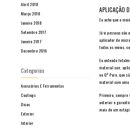
Abril 2018
APLICAÇÃO D
Março 2018
Eu acho que o maio
Janeiro 2018
Setembro 2017
Já vi pessoas não
aplicador de micr
Janeiro 2017
todos os meios, c
Dezembro 2016
Eu entendo totalm
material cair, apl
Categorias
ou Q² Pure, que s
material com uma a
Acessórios E Ferramentas
Primeiro, sempre 
Coatings
anterior e garanti
Dicas
mais de um estági
Exterior
Interior