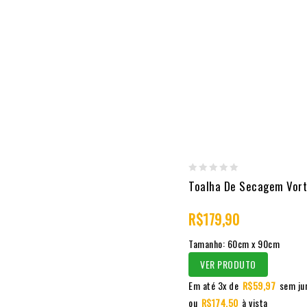
0
Toalha De Secagem Vor
out
R$
179,90
of
5
Tamanho: 60cm x 90cm
VER PRODUTO
Em até 3x de
R$
59,97
sem ju
ou
R$
174,50
à vista