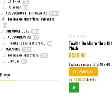
EXTERNA
2
/44
Clay bar
1
/5
ACESSÓRIOS E FERRAMENTAS
20
/251
Toalhas de Microfibra (Variadas)
10
CHEMICAL GUYS
3
/123
ACESSÓRIOS CG
2
/9
0
Toalha De Microfibra Ul
Toalhas de Microfibra CG
1
Plush
out
MAXSHINE
19
/329
R$
39,90
of
Toalhas de Microfibra
9
/28
5
Clay Bar
1
/5
Toalha de microfibra 40 x 40
VER PRODUTO
Preço
ou
R$
38,70
à vista