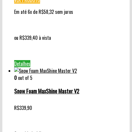
VER PRODUTO
Em até 6x de
R$
58,32
sem juros
ou
R$
339,40
à vista
Detalhes
0
out of 5
Snow Foam MaxShine Master V2
R$
339,90