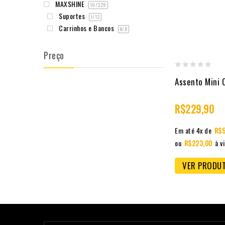
MAXSHINE
10
/329
Suportes
1
/13
Carrinhos e Bancos
4
/8
Preço
0
Assento Mini 
out
of
R$
229,90
5
Em até 4x de
R$
ou
R$
223,00
à v
VER PRODU