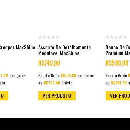
0
0
Creeper MaxShine
Assento De Detalhamento
Banco De D
out
out
Modulável MaxShine
Premium Ma
of
of
R$
749,90
R$
599,90
5
5
57,48
sem juros
Em até 6x de
R$
124,98
sem juros
Em até 6x de
R
ista
ou
R$
727,40
à vista
ou
R$
581,90
à
TO
VER PRODUTO
VER PRO