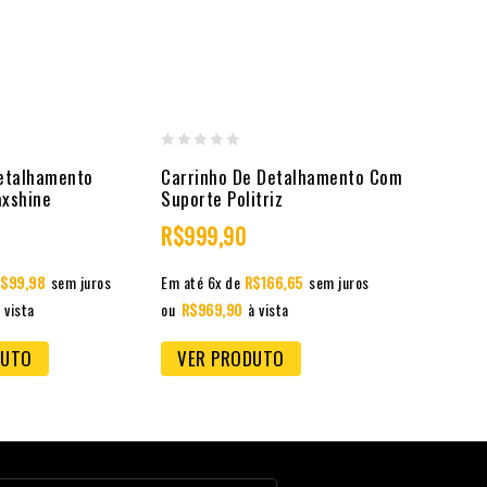
0
etalhamento
Carrinho De Detalhamento Com
out
xshine
Suporte Politriz
of
R$
999,90
5
$
99,98
sem juros
Em até 6x de
R$
166,65
sem juros
 vista
ou
R$
969,90
à vista
DUTO
VER PRODUTO