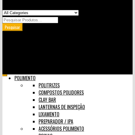
Minha Conta
Carrinho
User Login
0
Skip
POLIMENTO
to
POLITRIZES
content
COMPOSTOS POLIDORES
CLAY BAR
LANTERNAS DE INSPEÇÃO
LIXAMENTO
PREPARADOR / IPA
ACESSÓRIOS POLIMENTO