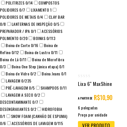
POLITRIZES
0
/14
COMPOSTOS
POLIDORES
0
/7
LIXAMENTO
1
POLIDORES DE METAIS
0
/4
CLAY BAR
0
/8
LANTERNAS DE INSPEÇÃO
0
/5
PREPARADOR / IPA
0
/1
ACESSÓRIOS
POLIMENTO
0
/20
BOINAS
0
/113
Boina de Corte
0
/16
Boina de
Refino
0
/12
Boina de Lustro
0
/11
Boina de Lã
0
/11
Boina de Microfibra
0
/3
Boina One Step (única etapa)
0
/1
Boina de Vidro
0
/2
Boina Jeans
0
/1
LAVAGEM
0
/235
0
Lixa 6″ MaxShine
PRÉ-LAVAGEM
0
/5
SHAMPOOS
0
/11
out
LAVAGEM A SECO
0
/2
of
R$
10,90
A PARTIR DE
DESCONTAMINANTE
0
/7
5
6 polegadas
DESENGRAXANTES
0
/2
HIDROFOBIA
Preço por unidade
0
/1
SNOW FOAM (CANHÃO DE ESPUMA)
0
/6
ACESSÓRIOS DE LAVAGEM
0
/115
VER PRODUTO