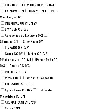
KITS
0
/2
ALÉM DOS CARROS
0
/41
Aeronaves
0
/1
Barcos
0
/10
PPF -
Manutenção
0
/10
CHEMICAL GUYS
0
/123
LAVAGEM CG
0
/8
Acessórios de Lavagem
0
/2
Shampoo
0
/1
Snow Foam
0
/1
LIMPADORES
0
/21
Couro CG
0
/1
Motor CG
0
/2
Plástico e Vinil CG
0
/4
Pneu e Roda CG
0
/3
Tecido CG
0
/3
POLIDORES
0
/4
Metais
0
/1
Composto Polidor
0
/1
ACESSÓRIOS CG
0
/9
Aplicadores CG
0
/2
Toalhas de
Microfibra CG
0
/1
AROMATIZANTES
0
/26
Spray
0
/13