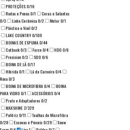
PROTEÇÕES
0
/16
Rodas e Pneus
0
/1
Ceras e Selantes
0
/3
Linha Cerâmica
0
/2
Motor
0
/1
Plástico e Vinil
0
/2
LAKE COUNTRY
0
/109
BOINAS DE ESPUMA
0
/44
Cutback
0
/3
Force
0
/4
HDO
0
/6
Precision
0
/3
SDO
0
/6
BOINA DE LÃ
0
/17
Híbrida
0
/1
Lã de Carneiro
0
/4
Roxa
0
/3
BOINA DE MICROFIBRA
0
/4
BOINA
PARA VIDRO
0
/1
ACESSÓRIOS
0
/4
Prato e Adaptadores
0
/2
MAXSHINE
2
/329
Politriz
0
/11
Toalhas de Microfibra
0
/28
Escovas e Pinceis
0
/29
Snow
Foam
0
/4
Lixa
1
Baldes
0
/7