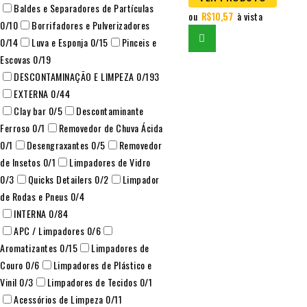
Baldes e Separadores de Partículas
ou
R$
10,57
à vista
0
/10
Borrifadores e Pulverizadores
0
/14
Luva e Esponja
0
/15
Pinceis e
Escovas
0
/19
DESCONTAMINAÇÃO E LIMPEZA
0
/193
EXTERNA
0
/44
Clay bar
0
/5
Descontaminante
Ferroso
0
/1
Removedor de Chuva Ácida
0
/1
Desengraxantes
0
/5
Removedor
de Insetos
0
/1
Limpadores de Vidro
0
/3
Quicks Detailers
0
/2
Limpador
de Rodas e Pneus
0
/4
INTERNA
0
/84
APC / Limpadores
0
/6
Aromatizantes
0
/15
Limpadores de
Couro
0
/6
Limpadores de Plástico e
Vinil
0
/3
Limpadores de Tecidos
0
/1
Acessórios de Limpeza
0
/11