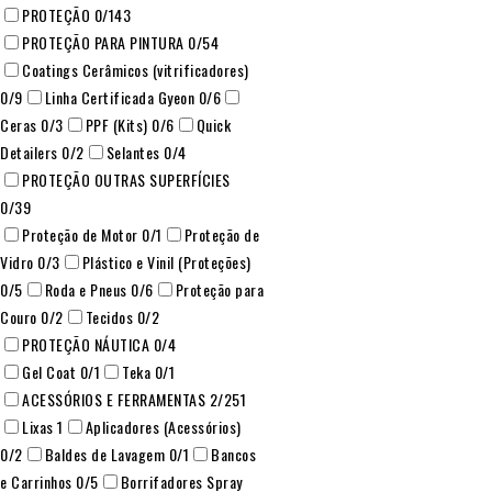
PROTEÇÃO
0
/143
PROTEÇÃO PARA PINTURA
0
/54
Coatings Cerâmicos (vitrificadores)
0
/9
Linha Certificada Gyeon
0
/6
Ceras
0
/3
PPF (Kits)
0
/6
Quick
Detailers
0
/2
Selantes
0
/4
PROTEÇÃO OUTRAS SUPERFÍCIES
0
/39
Proteção de Motor
0
/1
Proteção de
Vidro
0
/3
Plástico e Vinil (Proteções)
0
/5
Roda e Pneus
0
/6
Proteção para
Couro
0
/2
Tecidos
0
/2
PROTEÇÃO NÁUTICA
0
/4
Gel Coat
0
/1
Teka
0
/1
ACESSÓRIOS E FERRAMENTAS
2
/251
Lixas
1
Aplicadores (Acessórios)
0
/2
Baldes de Lavagem
0
/1
Bancos
e Carrinhos
0
/5
Borrifadores Spray