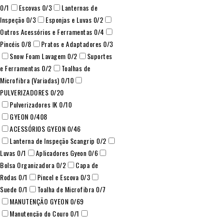
0
/1
Escovas
0
/3
Lanternas de
Inspeção
0
/3
Esponjas e Luvas
0
/2
Outros Acessórios e Ferramentas
0
/4
Pincéis
0
/8
Pratos e Adaptadores
0
/3
Snow Foam Lavagem
0
/2
Suportes
e Ferramentas
0
/2
Toalhas de
Microfibra (Variadas)
0
/10
PULVERIZADORES
0
/20
Pulverizadores IK
0
/10
GYEON
0
/408
ACESSÓRIOS GYEON
0
/46
Lanterna de Inspeção Scangrip
0
/2
Luvas
0
/1
Aplicadores Gyeon
0
/6
Bolsa Organizadora
0
/2
Capa de
Rodas
0
/1
Pincel e Escova
0
/3
Suede
0
/1
Toalha de Microfibra
0
/7
MANUTENÇÃO GYEON
0
/69
Manutenção do Couro
0
/1