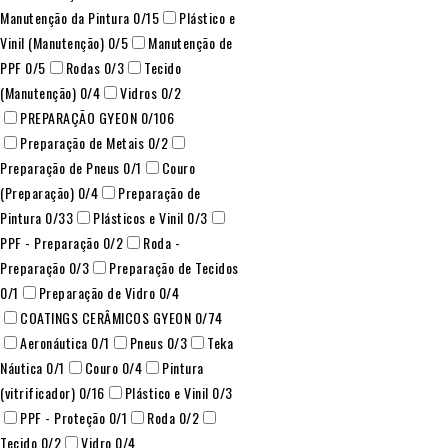
Manutenção da Pintura
0
/15
Plástico e
Vinil (Manutenção)
0
/5
Manutenção de
PPF
0
/5
Rodas
0
/3
Tecido
(Manutenção)
0
/4
Vidros
0
/2
PREPARAÇÃO GYEON
0
/106
Preparação de Metais
0
/2
Preparação de Pneus
0
/1
Couro
(Preparação)
0
/4
Preparação de
Pintura
0
/33
Plásticos e Vinil
0
/3
PPF - Preparação
0
/2
Roda -
Preparação
0
/3
Preparação de Tecidos
0
/1
Preparação de Vidro
0
/4
COATINGS CERÂMICOS GYEON
0
/74
Aeronáutica
0
/1
Pneus
0
/3
Teka
Náutica
0
/1
Couro
0
/4
Pintura
(vitrificador)
0
/16
Plástico e Vinil
0
/3
PPF - Proteção
0
/1
Roda
0
/2
Tecido
0
/2
Vidro
0
/4