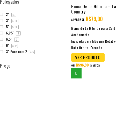
Polegadas
0
Boina De Lã Híbrida – L
Country
out
2"
1
/7
of
R$
79,90
3"
A PARTIR DE
4
/36
5
5"
5
/50
Boina de Lã Híbrida para Cort
6,25"
1
Acabamento.
6,5"
2
Indicada para Máquina Rotativ
6"
7
/37
Roto Orbital Forçada.
3" Pack com 2
2
/5
VER PRODUTO
Preço
ou
R$
96,90
à vista