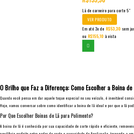
5
Lã de carneiro para corte 5″
VER PRODUTO
Em até 3x de
R$
53,30
sem ju
ou
R$
155,10
à vista
O Brilho que Faz a Diferença: Como Escolher a Boina de
Quando você pensa em dar aquele toque especial no seu veículo, é inevitável consi
Hoje, vamos conversar sobre como identificar a boina de lã ideal e por que a lã po
Por Que Escolher Boinas de Lã para Polimento?
A boina de lã é conhecida por sua capacidade de corte rápido e eficiente, remove
equilíbrio perfeito entre poder de corte e capacidade de finalização, tornando-a u