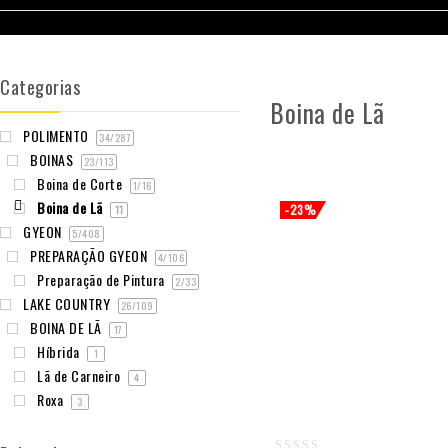
Categorias
Boina de Lã
POLIMENTO
34
/287
BOINAS
23
/113
Boina de Corte
1
/16
Boina de Lã
-23%
11
GYEON
5
/408
PREPARAÇÃO GYEON
4
/106
Preparação de Pintura
2
/33
LAKE COUNTRY
26
/109
BOINA DE LÃ
17
Híbrida
1
Lã de Carneiro
4
Roxa
3