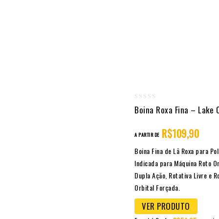
0
Boina Roxa Fina – Lake 
out
of
R$
109,90
A PARTIR DE
5
Boina Fina de Lã Roxa para Po
Indicada para Máquina Roto Or
Dupla Ação, Rotativa Livre e R
Orbital Forçada.
VER PRODUTO