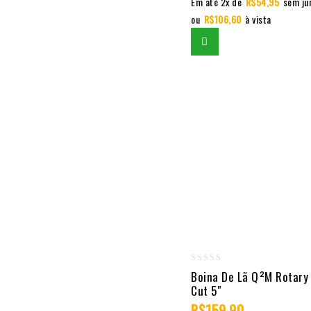
Em até 2x de
R$
54,95
sem ju
ou
R$
106,60
à vista
0
Boina De Lã Q²M Rotary
Cut 5″
out
of
R$
159,90