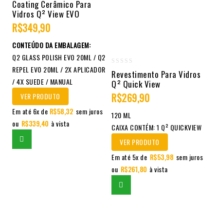
Coating Cerâmico Para
Vidros Q² View EVO
out
of
R$
349,90
5
CONTEÚDO DA EMBALAGEM:
Q2 GLASS POLISH EVO 20ML / Q2
REPEL EVO 20ML / 2X APLICADOR
0
Revestimento Para Vidros
/ 4X SUEDE / MANUAL
Q² Quick View
out
of
R$
269,90
VER PRODUTO
5
Em até 6x de
R$
58,32
sem juros
120 ML
ou
R$
339,40
à vista
CAIXA CONTÉM: 1 Q² QUICKVIEW
VER PRODUTO
Em até 5x de
R$
53,98
sem juros
ou
R$
261,80
à vista