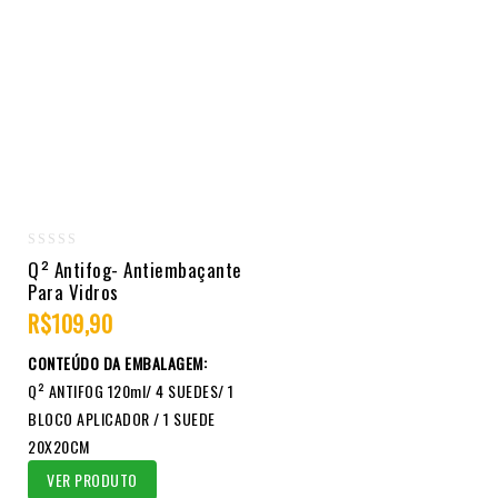
0
Q² Antifog- Antiembaçante
Para Vidros
out
of
R$
109,90
5
CONTEÚDO DA EMBALAGEM:
Q² ANTIFOG 120ml/ 4 SUEDES/ 1
BLOCO APLICADOR / 1 SUEDE
20X20CM
VER PRODUTO