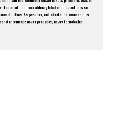
s mudaram enormemente desde nossos primeiros dias na
 virtualmente em uma aldeia global onde as notícias se
scar de olhos. As pessoas, entretanto, permanecem as
onstantemente novos produtos, novas tecnologias.