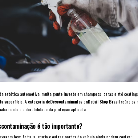
 da estética automotiva, muita gente investe em shampoos, ceras e até coating
a superfície
. A categoria de
Descontaminantes
da
Detail Shop Brasil
reúne os m
bamento e a durabilidade da proteção aplicada.
scontaminação é tão importante?
vagem bem feita, a lataria e outras partes do veículo ainda podem conter: