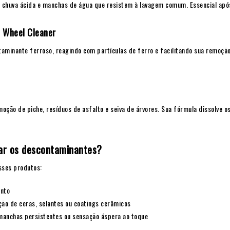
chuva ácida e manchas de água que resistem à lavagem comum. Essencial após
 Wheel Cleaner
aminante ferroso, reagindo com partículas de ferro e facilitando sua remoção
moção de piche, resíduos de asfalto e seiva de árvores. Sua fórmula dissolve o
ar os descontaminantes?
esses produtos:
ento
ção de ceras, selantes ou coatings cerâmicos
manchas persistentes ou sensação áspera ao toque