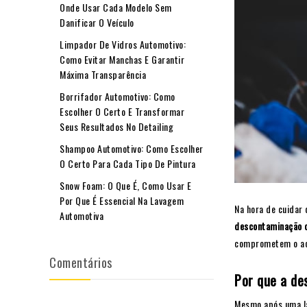
Onde Usar Cada Modelo Sem
Danificar O Veículo
Limpador De Vidros Automotivo:
Como Evitar Manchas E Garantir
Máxima Transparência
Borrifador Automotivo: Como
Escolher O Certo E Transformar
Seus Resultados No Detailing
Shampoo Automotivo: Como Escolher
O Certo Para Cada Tipo De Pintura
Snow Foam: O Que É, Como Usar E
Por Que É Essencial Na Lavagem
Na hora de cuidar
Automotiva
descontaminação d
comprometem o aca
Comentários
Por que a de
Mesmo após uma la