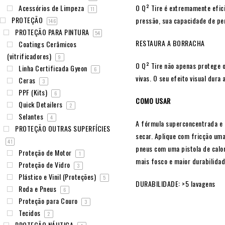
Acessórios de Limpeza
O Q² Tire é extremamente efici
11
PROTEÇÃO
pressão, sua capacidade de pe
146
PROTEÇÃO PARA PINTURA
54
RESTAURA A BORRACHA
Coatings Cerâmicos
(vitrificadores)
9
O Q² Tire não apenas protege 
Linha Certificada Gyeon
6
vivas. O seu efeito visual dur
Ceras
3
PPF (Kits)
6
COMO USAR
Quick Detailers
2
Selantes
4
A fórmula superconcentrada e i
PROTEÇÃO OUTRAS SUPERFÍCIES
secar. Aplique com fricção uma
41
pneus com uma pistola de calor
Proteção de Motor
1
mais fosco e maior durabilidad
Proteção de Vidro
3
Plástico e Vinil (Proteções)
5
DURABILIDADE: >5 lavagens
Roda e Pneus
6
Proteção para Couro
3
Tecidos
2
PROTEÇÃO NÁUTICA