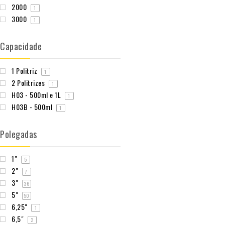
2000
1
3000
1
Capacidade
1 Politriz
1
2 Politrizes
1
H03 - 500ml e 1L
1
H03B - 500ml
1
Polegadas
1"
5
2"
7
3"
36
5"
50
6,25"
1
6,5"
2