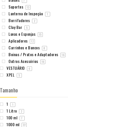
7
Suportes
13
Lanterna de Inspeção
1
Borrifadores
2
Clay Bar
5
Luvas e Esponjas
15
Aplicadores
12
Carrinhos e Bancos
8
Boinas / Pratos e Adaptadores
16
Outros Acessórios
19
VESTUÁRIO
6
XPEL
5
Tamanho
1
1
1 Litro
2
100 ml
7
1000 ml
22