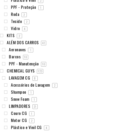
3
PPF - Proteção
1
Roda
2
Tecido
2
Vidro
4
KITS
2
ALÉM DOS CARROS
41
Aeronaves
1
Barcos
10
PPF - Manutenção
10
CHEMICAL GUYS
123
LAVAGEM CG
8
Acessórios de Lavagem
2
Shampoo
1
Snow Foam
1
LIMPADORES
21
Couro CG
1
Motor CG
2
Plástico e Vinil CG
4