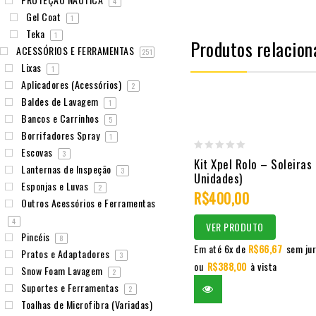
4
Gel Coat
1
Teka
1
Produtos relacion
ACESSÓRIOS E FERRAMENTAS
251
Lixas
1
Aplicadores (Acessórios)
2
Baldes de Lavagem
1
Bancos e Carrinhos
5
Borrifadores Spray
1
Escovas
3
0
Kit Xpel Rolo – Soleiras 
Lanternas de Inspeção
3
Unidades)
out
Esponjas e Luvas
2
R$
400,00
of
Outros Acessórios e Ferramentas
5
4
VER PRODUTO
Pincéis
8
Em até 6x de
R$
66,67
sem ju
Pratos e Adaptadores
3
ou
R$
388,00
à vista
Snow Foam Lavagem
2
Suportes e Ferramentas
2
Toalhas de Microfibra (Variadas)