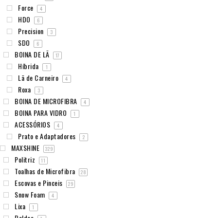
Force
4
HDO
6
Precision
3
SDO
6
BOINA DE LÃ
17
Híbrida
1
Lã de Carneiro
4
Roxa
3
BOINA DE MICROFIBRA
4
BOINA PARA VIDRO
1
ACESSÓRIOS
4
Prato e Adaptadores
2
MAXSHINE
329
Politriz
11
Toalhas de Microfibra
28
Escovas e Pinceis
29
Snow Foam
4
Lixa
1
Baldes