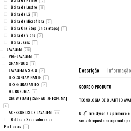
12
Boina de Lustro
11
Boina de Lã
11
Boina de Microfibra
3
Boina One Step (única etapa)
1
Boina de Vidro
2
Boina Jeans
1
LAVAGEM
235
PRÉ-LAVAGEM
5
SHAMPOOS
11
Descrição
Informação
LAVAGEM A SECO
2
DESCONTAMINANTE
7
DESENGRAXANTES
2
SOBRE O PRODUTO
HIDROFOBIA
1
SNOW FOAM (CANHÃO DE ESPUMA)
TECNOLOGIA DE QUARTZO AVA
6
ACESSÓRIOS DE LAVAGEM
O Q² Tire Gyeon é o primeiro e
115
Baldes e Separadores de
ser sobreposto ou aquecido pa
Partículas
10