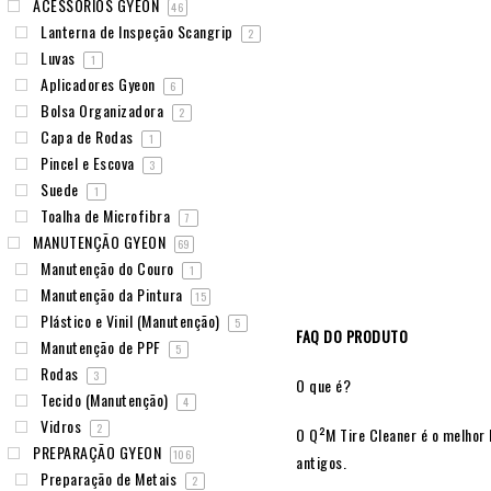
ACESSÓRIOS GYEON
46
Lanterna de Inspeção Scangrip
2
Luvas
1
Aplicadores Gyeon
6
Bolsa Organizadora
2
Capa de Rodas
1
Pincel e Escova
3
Suede
1
Toalha de Microfibra
7
MANUTENÇÃO GYEON
69
Manutenção do Couro
1
Manutenção da Pintura
15
Plástico e Vinil (Manutenção)
5
FAQ DO PRODUTO
Manutenção de PPF
5
Rodas
3
O que é?
Tecido (Manutenção)
4
Vidros
2
O Q²M Tire Cleaner é o melhor 
PREPARAÇÃO GYEON
106
antigos.
Preparação de Metais
2