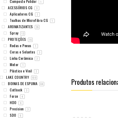
Composto Polidor
1
ACESSÓRIOS CG
9
Aplicadores CG
2
Toalhas de Microfibra CG
1
AROMATIZANTES
26
Spray
13
PROTEÇÕES
16
Rodas e Pneus
1
Ceras e Selantes
3
Linha Cerâmica
2
Motor
1
Plástico e Vinil
2
LAKE COUNTRY
109
Produtos relacion
BOINAS DE ESPUMA
44
Cutback
3
Force
4
HDO
6
Precision
3
SDO
6