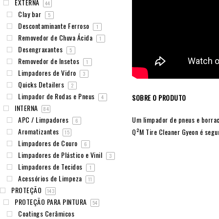
EXTERNA
44
Clay bar
5
Descontaminante Ferroso
1
Removedor de Chuva Ácida
1
Desengraxantes
5
Removedor de Insetos
1
Limpadores de Vidro
3
Quicks Detailers
2
Limpador de Rodas e Pneus
SOBRE O PRODUTO
4
INTERNA
84
Um limpador de pneus e borrac
APC / Limpadores
6
Aromatizantes
Q²M Tire Cleaner Gyeon é segur
15
Limpadores de Couro
6
Limpadores de Plástico e Vinil
3
Limpadores de Tecidos
1
Acessórios de Limpeza
11
PROTEÇÃO
143
PROTEÇÃO PARA PINTURA
54
Coatings Cerâmicos