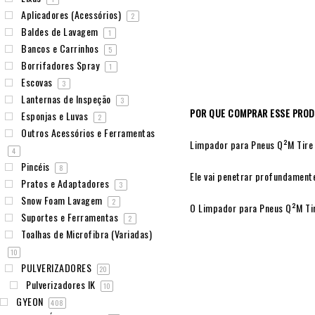
Aplicadores (Acessórios)
2
Baldes de Lavagem
1
Bancos e Carrinhos
5
Borrifadores Spray
1
Escovas
3
Lanternas de Inspeção
3
POR QUE COMPRAR ESSE PRO
Esponjas e Luvas
2
Outros Acessórios e Ferramentas
Limpador para Pneus Q²M Tire 
4
Pincéis
8
Ele vai penetrar profundamente
Pratos e Adaptadores
3
Snow Foam Lavagem
2
O Limpador para Pneus Q²M Tire
Suportes e Ferramentas
2
Toalhas de Microfibra (Variadas)
10
PULVERIZADORES
20
Pulverizadores IK
10
GYEON
408