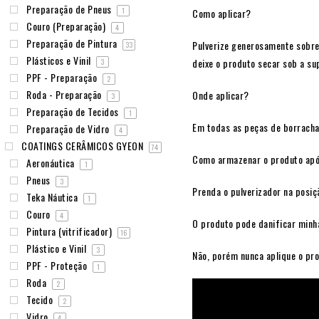
Preparação de Pneus
1
Como aplicar?
Couro (Preparação)
4
Preparação de Pintura
Pulverize generosamente sobre
33
Plásticos e Vinil
deixe o produto secar sob a s
3
PPF - Preparação
2
Roda - Preparação
Onde aplicar?
3
Preparação de Tecidos
1
Em todas as peças de borracha
Preparação de Vidro
4
COATINGS CERÂMICOS GYEON
74
Como armazenar o produto apó
Aeronáutica
1
Pneus
3
Prenda o pulverizador na posiç
Teka Náutica
1
Couro
4
O produto pode danificar minh
Pintura (vitrificador)
16
Plástico e Vinil
3
Não, porém nunca aplique o pr
PPF - Proteção
1
Roda
2
Tecido
2
Vidro
4