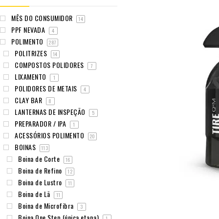
MÊS DO CONSUMIDOR
14
PPF NEVADA
4
POLIMENTO
287
POLITRIZES
14
COMPOSTOS POLIDORES
7
LIXAMENTO
1
POLIDORES DE METAIS
4
CLAY BAR
8
LANTERNAS DE INSPEÇÃO
5
PREPARADOR / IPA
1
ACESSÓRIOS POLIMENTO
20
BOINAS
113
Boina de Corte
16
Boina de Refino
12
Boina de Lustro
11
Boina de Lã
11
Boina de Microfibra
3
Boina One Step (única etapa)
1