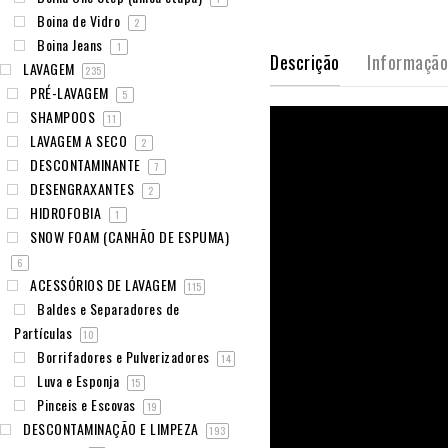
Boina de Vidro
2
Boina Jeans
1
Descrição
Informação
LAVAGEM
235
PRÉ-LAVAGEM
5
SHAMPOOS
11
LAVAGEM A SECO
2
DESCONTAMINANTE
7
DESENGRAXANTES
2
HIDROFOBIA
1
SNOW FOAM (CANHÃO DE ESPUMA)
6
ACESSÓRIOS DE LAVAGEM
115
Baldes e Separadores de
Partículas
10
Borrifadores e Pulverizadores
14
Luva e Esponja
15
Pinceis e Escovas
19
DESCONTAMINAÇÃO E LIMPEZA
193