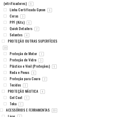
(vitrificadores)
9
Linha Certificada Gyeon
6
Ceras
3
PPF (Kits)
6
Quick Detailers
2
Selantes
4
PROTEÇÃO OUTRAS SUPERFÍCIES
39
Proteção de Motor
1
Proteção de Vidro
3
Plástico e Vinil (Proteções)
5
Roda e Pneus
6
Proteção para Couro
2
Tecidos
2
PROTEÇÃO NÁUTICA
4
Gel Coat
1
Teka
1
ACESSÓRIOS E FERRAMENTAS
251
Lixas
1