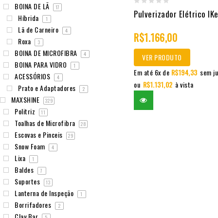
BOINA DE LÃ
17
0
Pulverizador Elétrico IK
Híbrida
1
out
Lã de Carneiro
4
R$
1.166,00
of
Roxa
3
5
BOINA DE MICROFIBRA
4
VER PRODUTO
BOINA PARA VIDRO
1
Em até 6x de
R$
194,33
sem ju
ACESSÓRIOS
4
ou
R$
1.131,02
à vista
Prato e Adaptadores
2
MAXSHINE
329
Politriz
11
Toalhas de Microfibra
28
Escovas e Pinceis
29
Snow Foam
4
Lixa
1
Baldes
7
Suportes
13
Lanterna de Inspeção
1
Borrifadores
2
Clay Bar
5