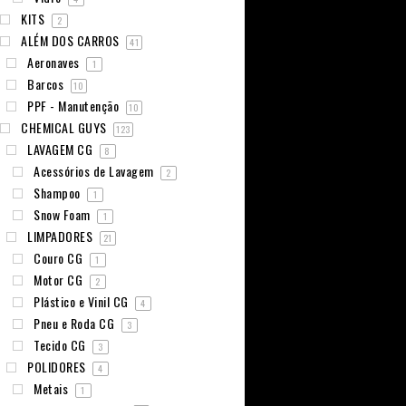
KITS
2
ALÉM DOS CARROS
41
Aeronaves
1
Barcos
10
PPF - Manutenção
10
CHEMICAL GUYS
123
LAVAGEM CG
8
Acessórios de Lavagem
2
Shampoo
1
Snow Foam
1
LIMPADORES
21
Couro CG
1
Motor CG
2
Plástico e Vinil CG
4
Pneu e Roda CG
3
Tecido CG
3
POLIDORES
4
Metais
1