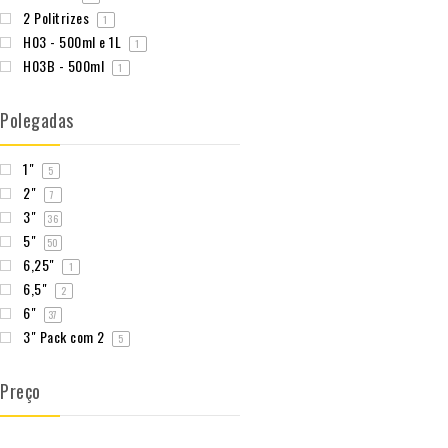
2 Politrizes
1
H03 - 500ml e 1L
1
H03B - 500ml
1
Polegadas
1"
5
2"
7
3"
36
5"
50
6,25"
1
6,5"
2
6"
37
3" Pack com 2
5
Preço