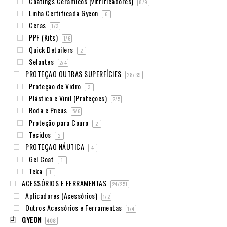
Coatings Cerâmicos (vitrificadores)
8
/9
Linha Certificada Gyeon
6
Ceras
1
/3
PPF (Kits)
1
/6
Quick Detailers
2
Selantes
2
/4
PROTEÇÃO OUTRAS SUPERFÍCIES
28
/39
Proteção de Vidro
3
Plástico e Vinil (Proteções)
2
/5
Roda e Pneus
5
/6
Proteção para Couro
2
Tecidos
2
PROTEÇÃO NÁUTICA
4
Gel Coat
1
Teka
1
ACESSÓRIOS E FERRAMENTAS
24
/251
Aplicadores (Acessórios)
1
/2
Outros Acessórios e Ferramentas
1
/4
GYEON
408