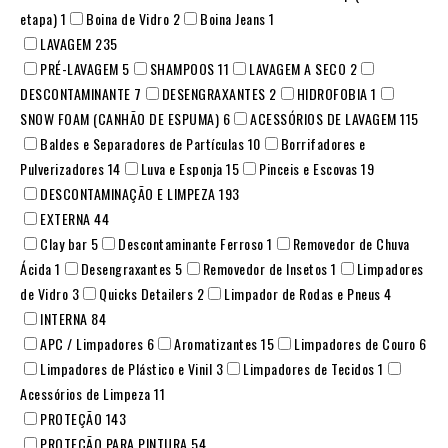
etapa)
1
Boina de Vidro
2
Boina Jeans
1
LAVAGEM
235
PRÉ-LAVAGEM
5
SHAMPOOS
11
LAVAGEM A SECO
2
DESCONTAMINANTE
7
DESENGRAXANTES
2
HIDROFOBIA
1
SNOW FOAM (CANHÃO DE ESPUMA)
6
ACESSÓRIOS DE LAVAGEM
115
Baldes e Separadores de Partículas
10
Borrifadores e
Pulverizadores
14
Luva e Esponja
15
Pinceis e Escovas
19
DESCONTAMINAÇÃO E LIMPEZA
193
EXTERNA
44
Clay bar
5
Descontaminante Ferroso
1
Removedor de Chuva
Ácida
1
Desengraxantes
5
Removedor de Insetos
1
Limpadores
de Vidro
3
Quicks Detailers
2
Limpador de Rodas e Pneus
4
INTERNA
84
APC / Limpadores
6
Aromatizantes
15
Limpadores de Couro
6
Limpadores de Plástico e Vinil
3
Limpadores de Tecidos
1
Acessórios de Limpeza
11
PROTEÇÃO
143
PROTEÇÃO PARA PINTURA
54