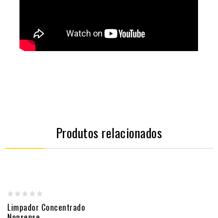
Produtos relacionados
0
Limpador Concentrado
Nonsense
out