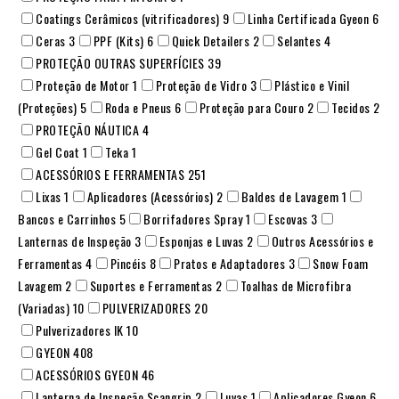
Coatings Cerâmicos (vitrificadores)
9
Linha Certificada Gyeon
6
Ceras
3
PPF (Kits)
6
Quick Detailers
2
Selantes
4
PROTEÇÃO OUTRAS SUPERFÍCIES
39
Proteção de Motor
1
Proteção de Vidro
3
Plástico e Vinil
(Proteções)
5
Roda e Pneus
6
Proteção para Couro
2
Tecidos
2
PROTEÇÃO NÁUTICA
4
Gel Coat
1
Teka
1
ACESSÓRIOS E FERRAMENTAS
251
Lixas
1
Aplicadores (Acessórios)
2
Baldes de Lavagem
1
Bancos e Carrinhos
5
Borrifadores Spray
1
Escovas
3
Lanternas de Inspeção
3
Esponjas e Luvas
2
Outros Acessórios e
Ferramentas
4
Pincéis
8
Pratos e Adaptadores
3
Snow Foam
Lavagem
2
Suportes e Ferramentas
2
Toalhas de Microfibra
(Variadas)
10
PULVERIZADORES
20
Pulverizadores IK
10
GYEON
408
ACESSÓRIOS GYEON
46
Lanterna de Inspeção Scangrip
2
Luvas
1
Aplicadores Gyeon
6