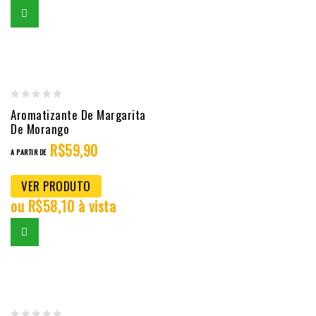
0
Aromatizante De Margarita
out
De Morango
of
R$
59,90
A PARTIR DE
5
VER PRODUTO
ou
R$
58,10
à vista