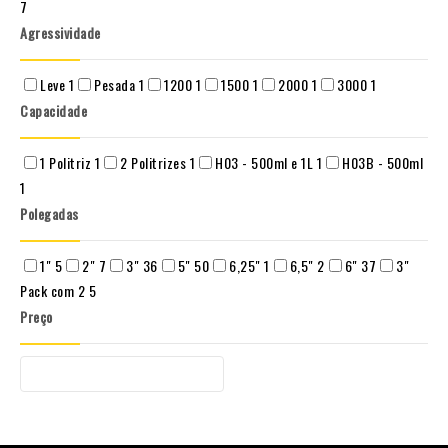
7
Agressividade
Leve
1
Pesada
1
1200
1
1500
1
2000
1
3000
1
Capacidade
1 Politriz
1
2 Politrizes
1
H03 - 500ml e 1L
1
H03B - 500ml
1
Polegadas
1"
5
2"
7
3"
36
5"
50
6,25"
1
6,5"
2
6"
37
3"
Pack com 2
5
Preço