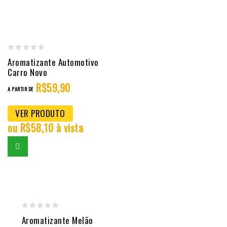
0
Aromatizante Automotivo
out
Carro Novo
of
R$
59,90
A PARTIR DE
5
VER PRODUTO
ou
R$
58,10
à vista
0
Aromatizante Melão
out