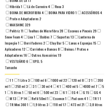
BOINA DE LÃ
17
Híbrida
1
Lã de Carneiro
4
Roxa
3
BOINA DE MICROFIBRA
4
BOINA PARA VIDRO
1
ACESSÓRIOS
4
Prato e Adaptadores
2
MAXSHINE
329
Politriz
11
Toalhas de Microfibra
28
Escovas e Pinceis
29
Snow Foam
4
Lixa
1
Baldes
7
Suportes
13
Lanterna de
Inspeção
1
Borrifadores
2
Clay Bar
5
Luvas e Esponjas
15
Aplicadores
12
Carrinhos e Bancos
8
Boinas / Pratos e
Adaptadores
16
Outros Acessórios
19
VESTUÁRIO
6
XPEL
5
Tamanho
1
1
1 Litro
3
100 ml
6
1000 ml
22
120 ml
8
2
1
200
ml
1
250 ml
3
3
1
30 ml
4
4
1
400 ml
5
4000 ml
7
5
1
5 litros
1
50 ml
6
500 ml
23
6
1
EG
4
G
15
GG
4
M
13
P
14
Refil 50ml
1
Essence
1
Pad com 4
1
TR 1
1
TR Mini 360
1
1,9 litros
3
118 ml
17
473 ml
21
3,8 litros