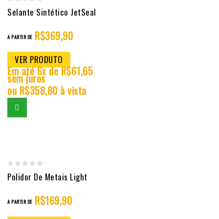
0
Selante Sintético JetSeal
out
R$
369,90
of
A PARTIR DE
5
VER PRODUTO
Em até 6x de
R$
61,65
sem juros
ou
R$
358,80
à vista
0
Polidor De Metais Light
out
R$
169,90
of
A PARTIR DE
5