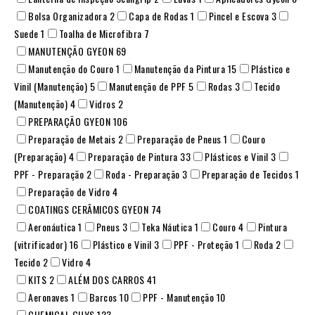
Bolsa Organizadora
2
Capa de Rodas
1
Pincel e Escova
3
Suede
1
Toalha de Microfibra
7
MANUTENÇÃO GYEON
69
Manutenção do Couro
1
Manutenção da Pintura
15
Plástico e
Vinil (Manutenção)
5
Manutenção de PPF
5
Rodas
3
Tecido
(Manutenção)
4
Vidros
2
PREPARAÇÃO GYEON
106
Preparação de Metais
2
Preparação de Pneus
1
Couro
(Preparação)
4
Preparação de Pintura
33
Plásticos e Vinil
3
PPF - Preparação
2
Roda - Preparação
3
Preparação de Tecidos
1
Preparação de Vidro
4
COATINGS CERÂMICOS GYEON
74
Aeronáutica
1
Pneus
3
Teka Náutica
1
Couro
4
Pintura
(vitrificador)
16
Plástico e Vinil
3
PPF - Proteção
1
Roda
2
Tecido
2
Vidro
4
KITS
2
ALÉM DOS CARROS
41
Aeronaves
1
Barcos
10
PPF - Manutenção
10
CHEMICAL GUYS
123