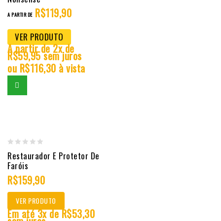
R$
119,90
of
A PARTIR DE
5
VER PRODUTO
A partir de 2x de
R$
59,95
sem juros
ou
R$
116,30
à vista
0
Restaurador E Protetor De
Faróis
out
of
R$
159,90
5
VER PRODUTO
Em até 3x de
R$
53,30
sem juros