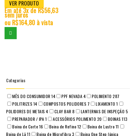
VER PRODUTO
Em até 3x de
R$
56,63
sem juros
ou
R$
164,80
à vista
Categorias
MÊS DO CONSUMIDOR
14
PPF NEVADA
4
POLIMENTO
287
POLITRIZES
14
COMPOSTOS POLIDORES
7
LIXAMENTO
1
POLIDORES DE METAIS
4
CLAY BAR
8
LANTERNAS DE INSPEÇÃO
5
PREPARADOR / IPA
1
ACESSÓRIOS POLIMENTO
20
BOINAS
113
Boina de Corte
16
Boina de Refino
12
Boina de Lustro
11
Boina de Lã
11
Boina de Microfibra
3
Boina One Step (única