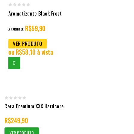
0
Aromatizante Black Frost
out
of
R$
59,90
A PARTIR DE
5
VER PRODUTO
ou
R$
58,10
à vista
0
Cera Premium XXX Hardcore
out
R$
249,90
of
5
VER PRODUTO