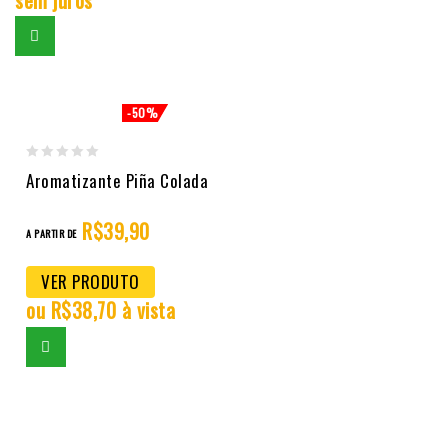
-50%
0
Aromatizante Piña Colada
out
of
R$
39,90
A PARTIR DE
5
VER PRODUTO
ou
R$
38,70
à vista