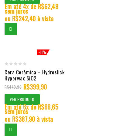
Em até 4x de
R$
62,48
sem juros
ou
R$
242,40
à vista
-11%
0
Cera Cerâmica – Hydroslick
Hyperwax SiO2
out
R$
399,90
of
R$
449,90
5
VER PRODUTO
Em até 6x de
R$
66,65
sem juros
ou
R$
387,90
à vista