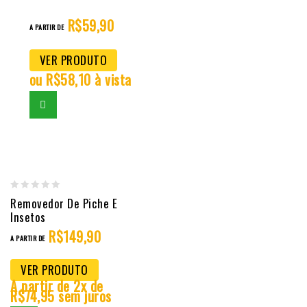
of
R$
59,90
A PARTIR DE
5
VER PRODUTO
ou
R$
58,10
à vista
0
Removedor De Piche E
Insetos
out
R$
149,90
of
A PARTIR DE
5
VER PRODUTO
A partir de 2x de
R$
74,95
sem juros