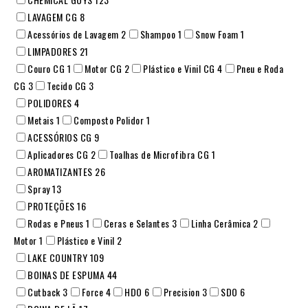
LAVAGEM CG
8
Acessórios de Lavagem
2
Shampoo
1
Snow Foam
1
LIMPADORES
21
Couro CG
1
Motor CG
2
Plástico e Vinil CG
4
Pneu e Roda
CG
3
Tecido CG
3
POLIDORES
4
Metais
1
Composto Polidor
1
ACESSÓRIOS CG
9
Aplicadores CG
2
Toalhas de Microfibra CG
1
AROMATIZANTES
26
Spray
13
PROTEÇÕES
16
Rodas e Pneus
1
Ceras e Selantes
3
Linha Cerâmica
2
Motor
1
Plástico e Vinil
2
LAKE COUNTRY
109
BOINAS DE ESPUMA
44
Cutback
3
Force
4
HDO
6
Precision
3
SDO
6