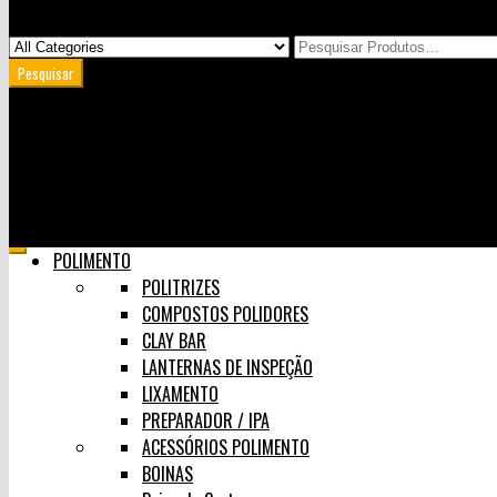
Minha Conta
Carrinho
User Login
0
Skip
POLIMENTO
to
POLITRIZES
content
COMPOSTOS POLIDORES
CLAY BAR
LANTERNAS DE INSPEÇÃO
LIXAMENTO
PREPARADOR / IPA
ACESSÓRIOS POLIMENTO
BOINAS