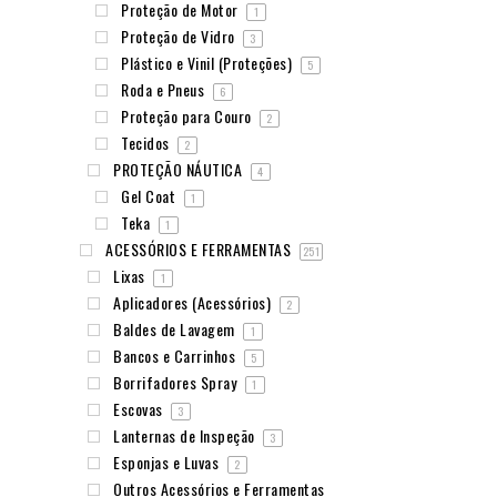
Proteção de Motor
1
Proteção de Vidro
3
Plástico e Vinil (Proteções)
5
Roda e Pneus
6
Proteção para Couro
2
Tecidos
2
PROTEÇÃO NÁUTICA
4
Gel Coat
1
Teka
1
ACESSÓRIOS E FERRAMENTAS
251
Lixas
1
Aplicadores (Acessórios)
2
Baldes de Lavagem
1
Bancos e Carrinhos
5
Borrifadores Spray
1
Escovas
3
Lanternas de Inspeção
3
Esponjas e Luvas
2
Outros Acessórios e Ferramentas