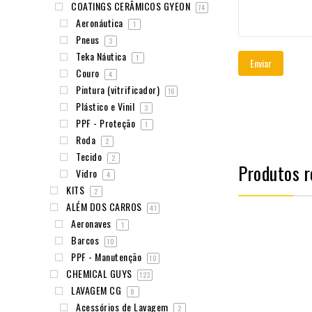
COATINGS CERÂMICOS GYEON
74
Aeronáutica
1
Pneus
3
Teka Náutica
1
Couro
4
Pintura (vitrificador)
16
Plástico e Vinil
3
PPF - Proteção
1
Roda
2
Tecido
2
Produtos r
Vidro
4
KITS
2
ALÉM DOS CARROS
41
Aeronaves
1
Barcos
10
PPF - Manutenção
10
CHEMICAL GUYS
123
LAVAGEM CG
8
Acessórios de Lavagem
2