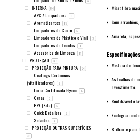
Limpador de Rodas e Pneus
4
INTERNA
Microfibra mac
84
APC / Limpadores
6
Sem arranhões,
Aromatizantes
15
Limpadores de Couro
6
Amarela, espess
Limpadores de Plástico e Vinil
3
Limpadores de Tecidos
1
Acessórios de Limpeza
Especificações
11
PROTEÇÃO
143
Mistura de Tec
PROTEÇÃO PARA PINTURA
54
Coatings Cerâmicos
As toalhas de m
(vitrificadores)
9
revestimento.
Linha Certificada Gyeon
6
Ceras
3
Reutilizável e l
PPF (Kits)
6
Quick Detailers
2
Ecologicamente 
Selantes
4
PROTEÇÃO OUTRAS SUPERFÍCIES
Brilhante para l
39