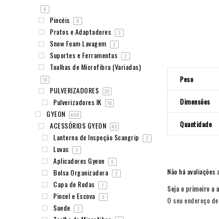
4
Pincéis
8
Pratos e Adaptadores
3
Snow Foam Lavagem
2
Suportes e Ferramentas
2
Toalhas de Microfibra (Variadas)
Peso
10
PULVERIZADORES
20
Dimensões
Pulverizadores IK
10
GYEON
408
Quantidade
ACESSÓRIOS GYEON
46
Lanterna de Inspeção Scangrip
2
Luvas
1
Aplicadores Gyeon
6
Não há avaliações 
Bolsa Organizadora
2
Capa de Rodas
1
Seja o primeiro a 
Pincel e Escova
3
O seu endereço de 
Suede
1