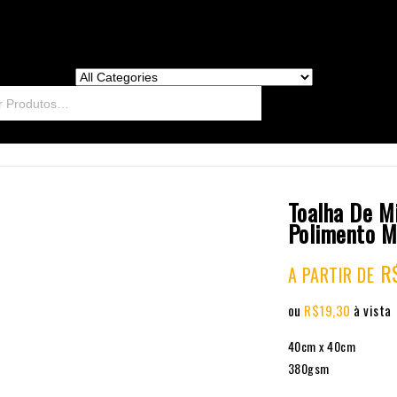
Toalha De M
Polimento M
R
A PARTIR DE
ou
R$
19,30
à vista
40cm x 40cm
380gsm