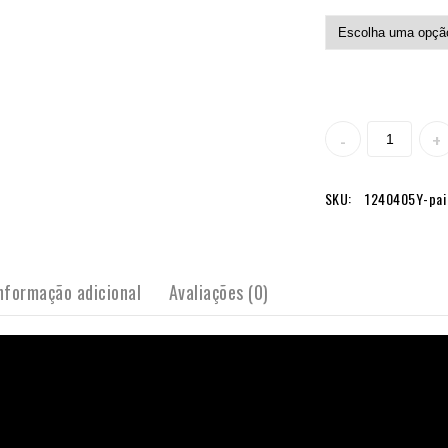
SKU:
1240405Y-pai
nformação adicional
Avaliações (0)