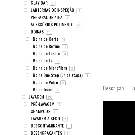
CLAY BAR
8
LANTERNAS DE INSPEÇÃO
5
PREPARADOR / IPA
1
ACESSÓRIOS POLIMENTO
20
BOINAS
113
Boina de Corte
16
Boina de Refino
12
Boina de Lustro
11
Boina de Lã
11
Boina de Microfibra
3
Boina One Step (única etapa)
1
Boina de Vidro
2
Descrição
I
Boina Jeans
1
LAVAGEM
235
PRÉ-LAVAGEM
5
SHAMPOOS
11
LAVAGEM A SECO
2
DESCONTAMINANTE
7
DESENGRAXANTES
2