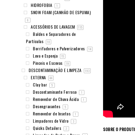
HIDROFOBIA
1
SNOW FOAM (CANHÃO DE ESPUMA)
6
ACESSÓRIOS DE LAVAGEM
115
Baldes e Separadores de
Partículas
10
Borrifadores e Pulverizadores
14
Luva e Esponja
15
Pinceis e Escovas
19
DESCONTAMINAÇÃO E LIMPEZA
193
EXTERNA
44
Clay bar
5
Descontaminante Ferroso
1
Removedor de Chuva Ácida
1
Desengraxantes
5
Removedor de Insetos
1
Limpadores de Vidro
3
Quicks Detailers
SOBRE O PRODUT
2