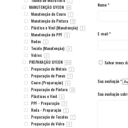
Toalha de Microfibra
7
Nome
*
MANUTENÇÃO GYEON
69
Manutenção do Couro
1
Manutenção da Pintura
15
Plástico e Vinil (Manutenção)
5
E-mail
*
Manutenção de PPF
5
Rodas
3
Tecido (Manutenção)
4
Vidros
2
PREPARAÇÃO GYEON
Salvar meus d
106
Preparação de Metais
2
Preparação de Pneus
1
Sua avaliação
*
Couro (Preparação)
4
Preparação de Pintura
33
Sua avaliação sob
Plásticos e Vinil
3
PPF - Preparação
2
Roda - Preparação
3
Preparação de Tecidos
1
Preparação de Vidro
4