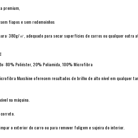
ia premium,
 sem fiapos e sem redemoinhos
ura: 380g/㎡, adequado para secar superfícies de carros ou qualquer outra a
:
ido: 80% Poliéster, 20% Poliamida, 100% Microfibra
icrofibra Maxshine oferecem resultados de brilho de alto nível em qualquer t
avável na máquina.
correto.
impar o exterior do carro ou para remover fuligem e sujeira do interior.