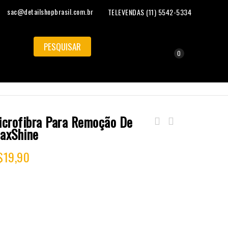
sac@detailshopbrasil.com.br
TELEVENDAS (11) 5542-5334
0
icrofibra Para Remoção De
Toalha de Secagem Single Twisted Loop
axShine
Maxshine
$
19,90