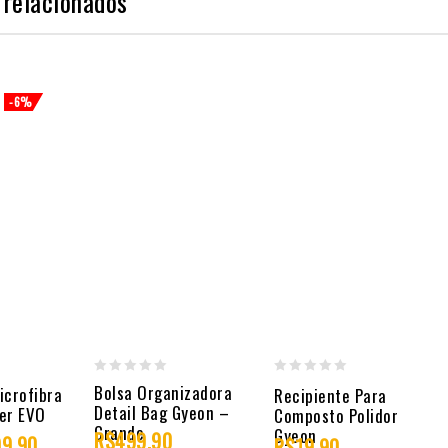
 relacionados
-6%
0
0
Bolsa Organizadora
icrofibra
Recipiente Para
Detail Bag Gyeon –
er EVO
out
out
Composto Polidor
Grande
Gyeon
R$
499,90
of
of
99,90
R$
19,90