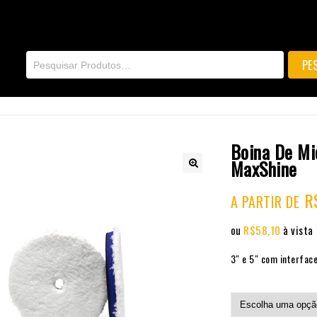
Boina De Mi
MaxShine
🔍
R
A PARTIR DE
ou
R$
58,10
à vista
3″ e 5″ com interface