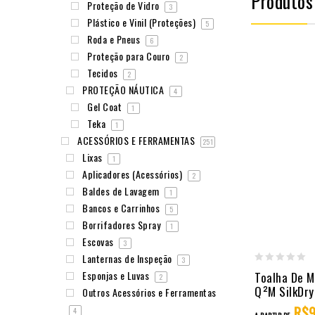
Produtos
Proteção de Vidro
3
Plástico e Vinil (Proteções)
5
Roda e Pneus
6
Proteção para Couro
2
Tecidos
2
PROTEÇÃO NÁUTICA
4
Gel Coat
1
Teka
1
ACESSÓRIOS E FERRAMENTAS
251
Lixas
1
Aplicadores (Acessórios)
2
Baldes de Lavagem
1
Bancos e Carrinhos
5
Borrifadores Spray
1
Escovas
3
Lanternas de Inspeção
3
0
Esponjas e Luvas
Toalha De M
2
out
Q²M SilkDry
Outros Acessórios e Ferramentas
of
R$
4
A PARTIR DE