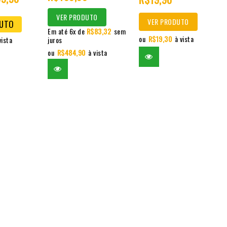
5
5
VER PRODUTO
VER PRODUTO
DUTO
Em até 6x de
R$
83,32
sem
ou
R$
19,30
à vista
vista
juros
ou
R$
484,90
à vista