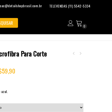
sac@detailshopbrasil.com.br
TELEVENDAS (11) 5542-5334
0
crofibra Para Corte
$
59,90
 azul.