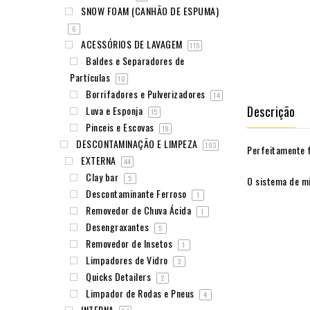
SNOW FOAM (CANHÃO DE ESPUMA)
6
ACESSÓRIOS DE LAVAGEM
115
Baldes e Separadores de
Partículas
10
Borrifadores e Pulverizadores
14
Descrição
Luva e Esponja
15
Pinceis e Escovas
19
DESCONTAMINAÇÃO E LIMPEZA
193
Perfeitamente f
EXTERNA
44
Clay bar
5
O sistema de mi
Descontaminante Ferroso
1
Removedor de Chuva Ácida
1
Desengraxantes
5
Removedor de Insetos
1
Limpadores de Vidro
3
Quicks Detailers
2
Limpador de Rodas e Pneus
4
INTERNA