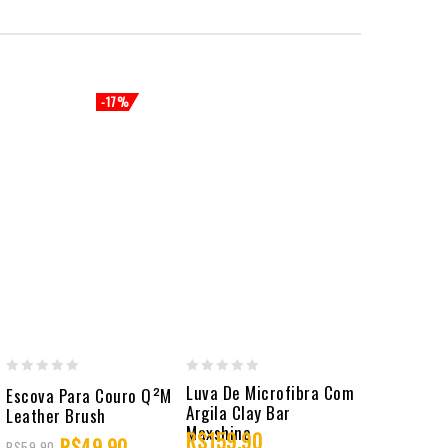
-17%
0
0
0
Luva De Microfibra Com
Suede Gye
Escova Para Couro Q²M
Argila Clay Bar
out
out
out
Leather Brush
Maxshine
R$
159,90
of
of
of
R$
R$
49,90
R$
59,90
A PARTIR DE