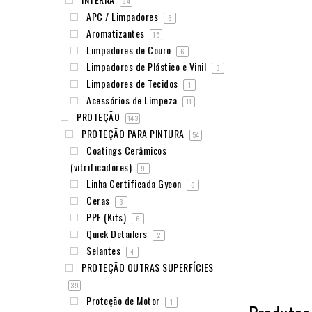
84
APC / Limpadores
6
Aromatizantes
15
Limpadores de Couro
6
Limpadores de Plástico e Vinil
3
Limpadores de Tecidos
1
Acessórios de Limpeza
11
PROTEÇÃO
143
PROTEÇÃO PARA PINTURA
54
Coatings Cerâmicos
(vitrificadores)
9
Linha Certificada Gyeon
6
Ceras
3
PPF (Kits)
6
Quick Detailers
2
Selantes
4
PROTEÇÃO OUTRAS SUPERFÍCIES
39
Proteção de Motor
1