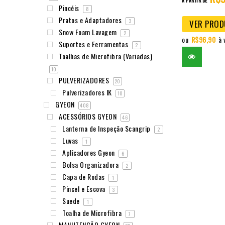
5
Pincéis
8
Pratos e Adaptadores
3
VER PRO
Snow Foam Lavagem
2
ou
R$
96,90
à 
Suportes e Ferramentas
2
Toalhas de Microfibra (Variadas)
10
PULVERIZADORES
20
Pulverizadores IK
10
GYEON
408
ACESSÓRIOS GYEON
46
Lanterna de Inspeção Scangrip
2
Luvas
1
Aplicadores Gyeon
6
Bolsa Organizadora
2
Capa de Rodas
1
Pincel e Escova
3
Suede
1
Toalha de Microfibra
7
MANUTENÇÃO GYEON