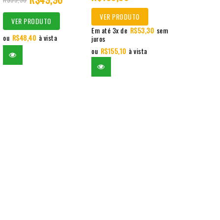
5
5
5
VER PRODUTO
VER PRODUTO
VER PRO
Em até 3x de
R$
53,30
sem
ou
R$
48,40
à vista
juros
ou
R$
4,75
à v
ou
R$
155,10
à vista