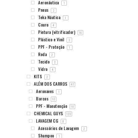
Aeronáutica
1
Pneus
3
Teka Náutica
1
Couro
4
Pintura (vitrificador)
16
Plástico e Vinil
3
PPF - Proteção
1
Roda
2
Tecido
2
Vidro
4
KITS
2
ALÉM DOS CARROS
41
Aeronaves
1
Barcos
10
PPF - Manutenção
10
CHEMICAL GUYS
123
LAVAGEM CG
8
Acessórios de Lavagem
2
Shampoo
1