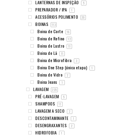
LANTERNAS DE INSPEÇÃO
5
PREPARADOR / IPA
1
ACESSÓRIOS POLIMENTO
20
BOINAS
113
Boina de Corte
16
Boina de Refino
12
Boina de Lustro
11
Boina de Lã
11
Boina de Microfibra
3
Boina One Step (única etapa)
1
Boina de Vidro
2
Boina Jeans
1
LAVAGEM
235
PRÉ-LAVAGEM
5
SHAMPOOS
11
LAVAGEM A SECO
2
DESCONTAMINANTE
7
DESENGRAXANTES
2
HIDROFOBIA
1