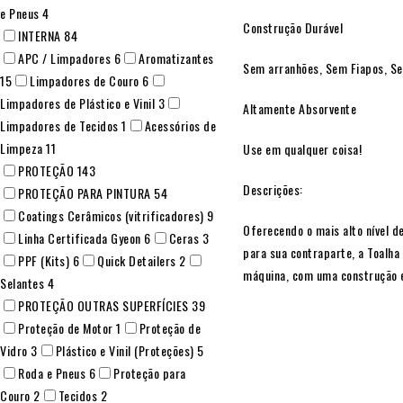
e Pneus
4
Construção Durável
INTERNA
84
APC / Limpadores
6
Aromatizantes
Sem arranhões, Sem Fiapos, S
15
Limpadores de Couro
6
Limpadores de Plástico e Vinil
3
Altamente Absorvente
Limpadores de Tecidos
1
Acessórios de
Limpeza
11
Use em qualquer coisa!
PROTEÇÃO
143
Descrições:
PROTEÇÃO PARA PINTURA
54
Coatings Cerâmicos (vitrificadores)
9
Oferecendo o mais alto nível d
Linha Certificada Gyeon
6
Ceras
3
para sua contraparte, a Toalha
PPF (Kits)
6
Quick Detailers
2
máquina, com uma construção e
Selantes
4
PROTEÇÃO OUTRAS SUPERFÍCIES
39
Proteção de Motor
1
Proteção de
Vidro
3
Plástico e Vinil (Proteções)
5
Roda e Pneus
6
Proteção para
Couro
2
Tecidos
2