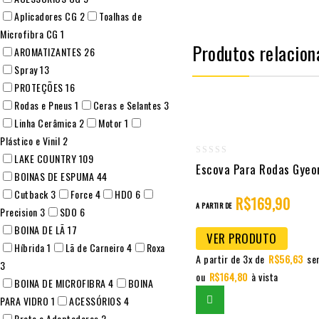
Aplicadores CG
2
Toalhas de
Microfibra CG
1
Produtos relacion
AROMATIZANTES
26
Spray
13
PROTEÇÕES
16
Rodas e Pneus
1
Ceras e Selantes
3
Linha Cerâmica
2
Motor
1
Plástico e Vinil
2
LAKE COUNTRY
109
0
Escova Para Rodas Gyeo
BOINAS DE ESPUMA
44
out
Cutback
3
Force
4
HDO
6
of
R$
169,90
A PARTIR DE
Precision
3
SDO
6
5
BOINA DE LÃ
17
VER PRODUTO
Híbrida
1
Lã de Carneiro
4
Roxa
A partir de 3x de
R$
56,63
se
3
ou
R$
164,80
à vista
BOINA DE MICROFIBRA
4
BOINA
PARA VIDRO
1
ACESSÓRIOS
4
Prato e Adaptadores
2