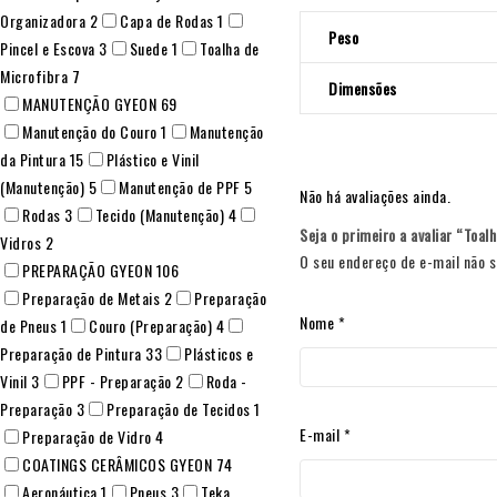
Organizadora
2
Capa de Rodas
1
Peso
Pincel e Escova
3
Suede
1
Toalha de
Microfibra
7
Dimensões
MANUTENÇÃO GYEON
69
Manutenção do Couro
1
Manutenção
da Pintura
15
Plástico e Vinil
(Manutenção)
5
Manutenção de PPF
5
Não há avaliações ainda.
Rodas
3
Tecido (Manutenção)
4
Seja o primeiro a avaliar “Toa
Vidros
2
O seu endereço de e-mail não s
PREPARAÇÃO GYEON
106
Preparação de Metais
2
Preparação
Nome
*
de Pneus
1
Couro (Preparação)
4
Preparação de Pintura
33
Plásticos e
Vinil
3
PPF - Preparação
2
Roda -
Preparação
3
Preparação de Tecidos
1
E-mail
*
Preparação de Vidro
4
COATINGS CERÂMICOS GYEON
74
Aeronáutica
1
Pneus
3
Teka