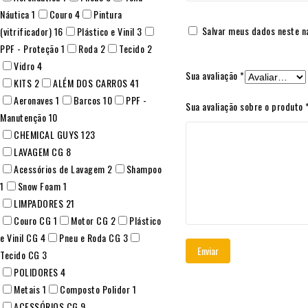
Náutica
1
Couro
4
Pintura
Salvar meus dados neste n
(vitrificador)
16
Plástico e Vinil
3
PPF - Proteção
1
Roda
2
Tecido
2
Vidro
4
Sua avaliação
*
KITS
2
ALÉM DOS CARROS
41
Aeronaves
1
Barcos
10
PPF -
Sua avaliação sobre o produto
Manutenção
10
CHEMICAL GUYS
123
LAVAGEM CG
8
Acessórios de Lavagem
2
Shampoo
1
Snow Foam
1
LIMPADORES
21
Couro CG
1
Motor CG
2
Plástico
e Vinil CG
4
Pneu e Roda CG
3
Tecido CG
3
POLIDORES
4
Metais
1
Composto Polidor
1
ACESSÓRIOS CG
9