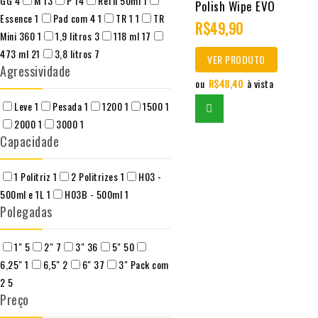
GG
4
M
13
P
14
Refil 50ml
1
out
Polish Wipe EVO
Essence
1
Pad com 4
1
TR 1
1
TR
of
R$
49,90
Mini 360
1
1,9 litros
3
118 ml
17
5
473 ml
21
3,8 litros
7
VER PRODUTO
Agressividade
ou
R$
48,40
à vista
Leve
1
Pesada
1
1200
1
1500
1
2000
1
3000
1
Capacidade
1 Politriz
1
2 Politrizes
1
H03 -
500ml e 1L
1
H03B - 500ml
1
Polegadas
1"
5
2"
7
3"
36
5"
50
6,25"
1
6,5"
2
6"
37
3" Pack com
2
5
Preço