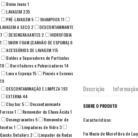
Boina Jeans
1
LAVAGEM
235
PRÉ-LAVAGEM
5
SHAMPOOS
11
LAVAGEM A SECO
2
DESCONTAMINANTE
7
DESENGRAXANTES
2
HIDROFOBIA
1
SNOW FOAM (CANHÃO DE ESPUMA)
6
ACESSÓRIOS DE LAVAGEM
115
Baldes e Separadores de Partículas
10
Borrifadores e Pulverizadores
14
Luva e Esponja
15
Pinceis e Escovas
19
Descrição
Informação
DESCONTAMINAÇÃO E LIMPEZA
193
EXTERNA
44
Clay bar
5
Descontaminante
SOBRE O PRODUTO
Ferroso
1
Removedor de Chuva Ácida
1
Desengraxantes
5
Removedor de
Características:
Insetos
1
Limpadores de Vidro
3
Fio Macio de Microfibra de Laç
Quicks Detailers
2
Limpador de Rodas