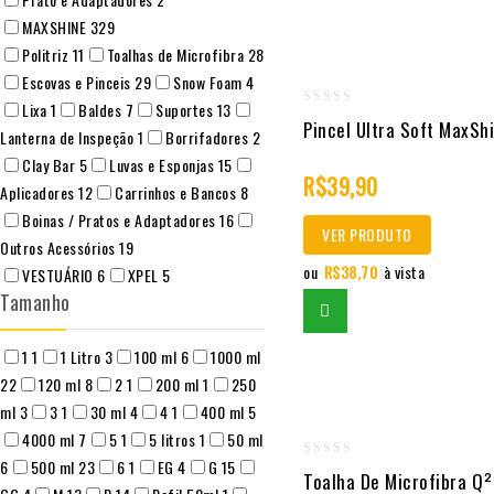
MAXSHINE
329
Politriz
11
Toalhas de Microfibra
28
Escovas e Pinceis
29
Snow Foam
4
Lixa
1
Baldes
7
Suportes
13
0
Pincel Ultra Soft MaxSh
Lanterna de Inspeção
1
Borrifadores
2
out
Clay Bar
5
Luvas e Esponjas
15
of
R$
39,90
Aplicadores
12
Carrinhos e Bancos
8
5
Boinas / Pratos e Adaptadores
16
VER PRODUTO
Outros Acessórios
19
ou
R$
38,70
à vista
VESTUÁRIO
6
XPEL
5
Tamanho
1
1
1 Litro
3
100 ml
6
1000 ml
22
120 ml
8
2
1
200 ml
1
250
ml
3
3
1
30 ml
4
4
1
400 ml
5
4000 ml
7
5
1
5 litros
1
50 ml
6
500 ml
23
6
1
EG
4
G
15
0
Toalha De Microfibra Q