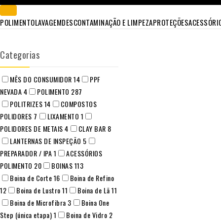
POLIMENTO
LAVAGEM
DESCONTAMINAÇÃO E LIMPEZA
PROTEÇÕES
ACESSÓRI
Categorias
MÊS DO CONSUMIDOR
14
PPF
NEVADA
4
POLIMENTO
287
POLITRIZES
14
COMPOSTOS
POLIDORES
7
LIXAMENTO
1
POLIDORES DE METAIS
4
CLAY BAR
8
LANTERNAS DE INSPEÇÃO
5
PREPARADOR / IPA
1
ACESSÓRIOS
POLIMENTO
20
BOINAS
113
Boina de Corte
16
Boina de Refino
12
Boina de Lustro
11
Boina de Lã
11
Boina de Microfibra
3
Boina One
Step (única etapa)
1
Boina de Vidro
2