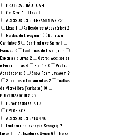
PROTEÇÃO NÁUTICA
4
Gel Coat
1
Teka
1
ACESSÓRIOS E FERRAMENTAS
251
Lixas
1
Aplicadores (Acessórios)
2
Baldes de Lavagem
1
Bancos e
Carrinhos
5
Borrifadores Spray
1
Escovas
3
Lanternas de Inspeção
3
Esponjas e Luvas
2
Outros Acessórios
e Ferramentas
4
Pincéis
8
Pratos e
Adaptadores
3
Snow Foam Lavagem
2
Suportes e Ferramentas
2
Toalhas
de Microfibra (Variadas)
10
PULVERIZADORES
20
Pulverizadores IK
10
GYEON
408
ACESSÓRIOS GYEON
46
Lanterna de Inspeção Scangrip
2
Luvas
1
Aplicadores Gyeon
6
Bolsa