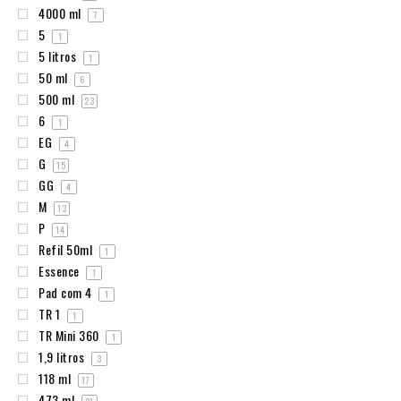
4000 ml
7
5
1
5 litros
1
50 ml
6
500 ml
23
6
1
EG
4
G
15
GG
4
M
13
P
14
Refil 50ml
1
Essence
1
Pad com 4
1
TR 1
1
TR Mini 360
1
1,9 litros
3
118 ml
17
473 ml