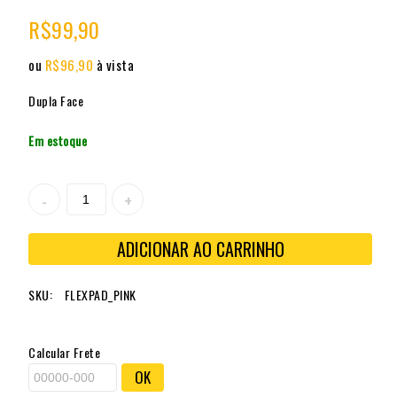
Composto Polidor de Lustro e Pré Coating Q²M
REDEFINIDO
R$
99,90
Primer
ou
R$
96,90
à vista
Dupla Face
Em estoque
ADICIONAR AO CARRINHO
SKU:
FLEXPAD_PINK
Calcular Frete
OK