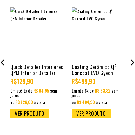
Quick Detailer Interiores
Coating Cerâmico Q²
Q²M Interior Detailer
Cancoat EVO Gyeon
R$129,90
R$499,90
Em até 2x de
R$ 64,95
sem
Em até 6x de
R$ 83,32
sem
juros
juros
j
ou
R$ 126,00
à vista
ou
R$ 484,90
à vista
VER PRODUTO
VER PRODUTO