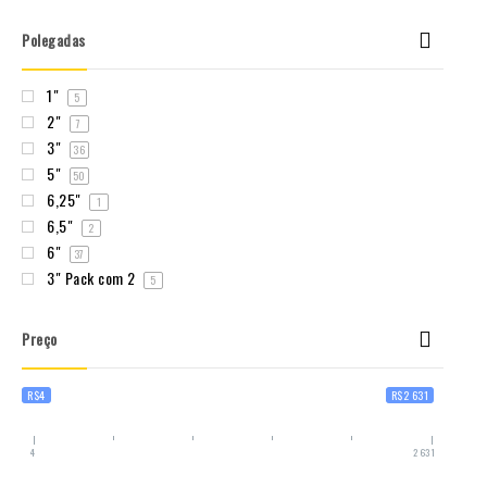
Polegadas
1"
5
2"
7
3"
36
5"
50
6,25"
1
6,5"
2
6"
37
3" Pack com 2
5
Preço
R$4
R$2 631
4
2 631