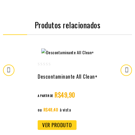
Produtos relacionados
0
Descontaminante All Clean+
out
of
5
R$
49,90
A PARTIR DE
ou
R$
48,40
à vista
VER PRODUTO