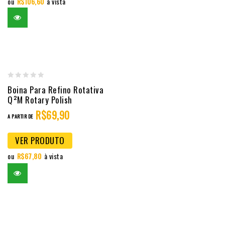
ou
R$
106,60
à vista
0
Boina Para Refino Rotativa
out
Q²M Rotary Polish
of
R$
69,90
A PARTIR DE
5
VER PRODUTO
ou
R$
67,80
à vista