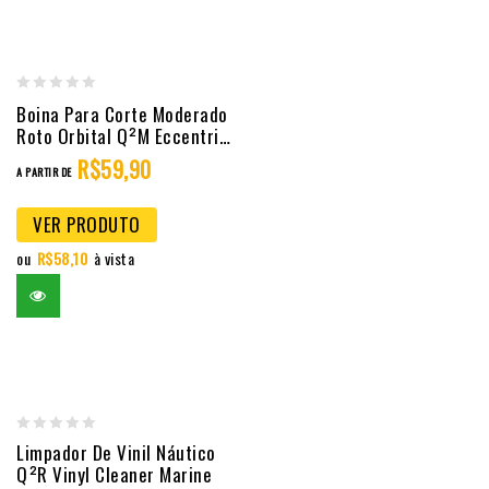
0
Boina Para Corte Moderado
out
Roto Orbital Q²M Eccentric
Cut
of
R$
59,90
A PARTIR DE
5
VER PRODUTO
ou
R$
58,10
à vista
0
Limpador De Vinil Náutico
Q²R Vinyl Cleaner Marine
out