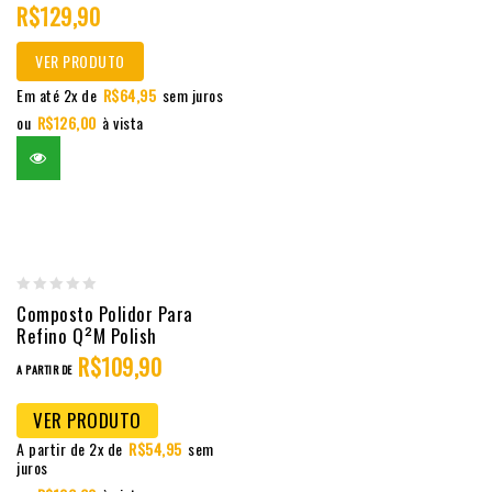
R$
129,90
of
5
VER PRODUTO
Em até 2x de
R$
64,95
sem juros
ou
R$
126,00
à vista
0
Composto Polidor Para
Refino Q²M Polish
out
R$
109,90
of
A PARTIR DE
5
VER PRODUTO
A partir de 2x de
R$
54,95
sem
juros