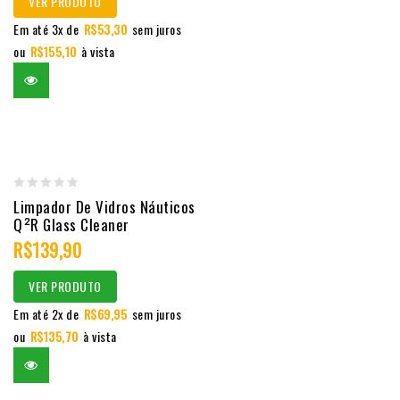
VER PRODUTO
Em até 3x de
R$
53,30
sem juros
ou
R$
155,10
à vista
0
Limpador De Vidros Náuticos
Q²R Glass Cleaner
out
R$
139,90
of
5
VER PRODUTO
Em até 2x de
R$
69,95
sem juros
ou
R$
135,70
à vista