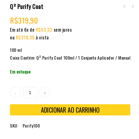
Q² Purify Coat
Q² PPF LIFT - Fluido de Reposicionamento de
R$
319,90
PPF
Em até 6x de
R$
53,32
sem juros
ou
R$
310,30
à vista
100 ml
Caixa Contém: Q² Purify Coat 100ml / 1 Conjunto Aplicador / Manual
Em estoque
ADICIONAR AO CARRINHO
SKU:
Purify100