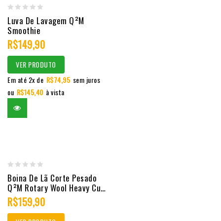
0
Luva De Lavagem Q²M
Smoothie
out
R$
149,90
of
5
VER PRODUTO
Em até 2x de
R$
74,95
sem juros
ou
R$
145,40
à vista
0
Boina De Lã Corte Pesado
Q²M Rotary Wool Heavy Cut
out
5″
R$
159,90
of
5