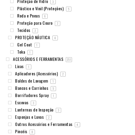
Proteção de Vidro
3
Plástico e Vinil (Proteções)
5
Roda e Pneus
6
Proteção para Couro
2
Tecidos
2
PROTEÇÃO NÁUTICA
4
Gel Coat
1
Teka
1
ACESSÓRIOS E FERRAMENTAS
251
Lixas
1
Aplicadores (Acessórios)
2
Baldes de Lavagem
1
Bancos e Carrinhos
5
Borrifadores Spray
1
Escovas
3
Lanternas de Inspeção
3
Esponjas e Luvas
2
Outros Acessórios e Ferramentas
4
Pincéis
8