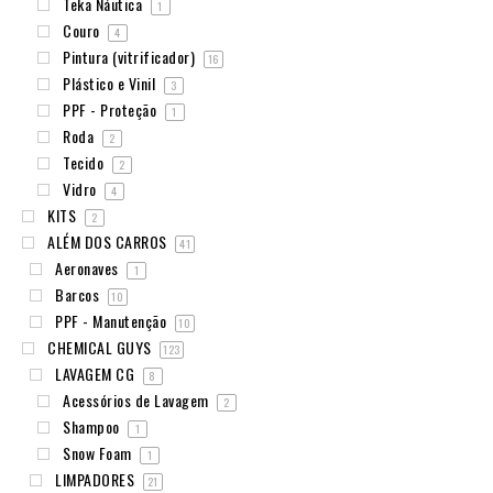
Teka Náutica
1
Couro
4
Pintura (vitrificador)
16
Plástico e Vinil
3
PPF - Proteção
1
Roda
2
Tecido
2
Vidro
4
KITS
2
ALÉM DOS CARROS
41
Aeronaves
1
Barcos
10
PPF - Manutenção
10
CHEMICAL GUYS
123
LAVAGEM CG
8
Acessórios de Lavagem
2
Shampoo
1
Snow Foam
1
LIMPADORES
21