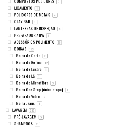
COMPOSTOS POLIDORES
7
LIXAMENTO
1
POLIDORES DE METAIS
4
CLAY BAR
8
LANTERNAS DE INSPEÇÃO
5
PREPARADOR / IPA
1
ACESSÓRIOS POLIMENTO
20
BOINAS
113
Boina de Corte
16
Boina de Refino
12
Boina de Lustro
11
Boina de Lã
11
Boina de Microfibra
3
Boina One Step (única etapa)
1
Boina de Vidro
2
Boina Jeans
1
LAVAGEM
235
PRÉ-LAVAGEM
5
SHAMPOOS
11