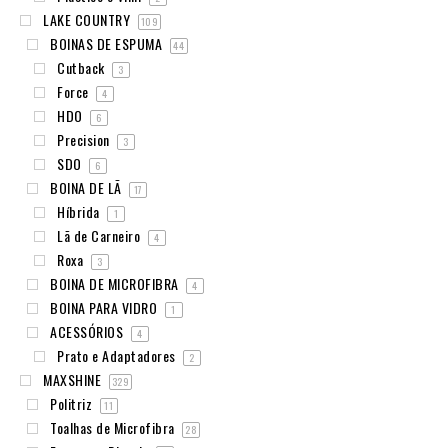
LAKE COUNTRY
109
BOINAS DE ESPUMA
44
Cutback
3
Force
4
HDO
6
Precision
3
SDO
6
BOINA DE LÃ
17
Híbrida
1
Lã de Carneiro
4
Roxa
3
BOINA DE MICROFIBRA
4
BOINA PARA VIDRO
1
ACESSÓRIOS
4
Prato e Adaptadores
2
MAXSHINE
329
Politriz
11
Toalhas de Microfibra
28