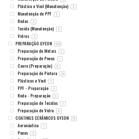
Plástico e Vinil (Manutenção)
5
Manutenção de PPF
5
Rodas
3
Tecido (Manutenção)
4
Vidros
2
PREPARAÇÃO GYEON
106
Preparação de Metais
2
Preparação de Pneus
1
Couro (Preparação)
4
Preparação de Pintura
33
Plásticos e Vinil
3
PPF - Preparação
2
Roda - Preparação
3
Preparação de Tecidos
1
Preparação de Vidro
4
COATINGS CERÂMICOS GYEON
74
Aeronáutica
1
Pneus
3