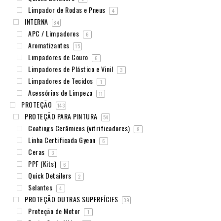
Limpador de Rodas e Pneus
4
INTERNA
84
APC / Limpadores
6
Aromatizantes
15
Limpadores de Couro
6
Limpadores de Plástico e Vinil
3
Limpadores de Tecidos
1
Acessórios de Limpeza
11
PROTEÇÃO
143
PROTEÇÃO PARA PINTURA
54
Coatings Cerâmicos (vitrificadores)
9
Linha Certificada Gyeon
6
Ceras
3
PPF (Kits)
6
Quick Detailers
2
Selantes
4
PROTEÇÃO OUTRAS SUPERFÍCIES
39
Proteção de Motor
1