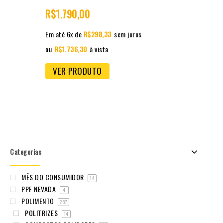
of
R$
1.790,00
5
Em até 6x de
R$
298,33
sem juros
ou
R$
1.736,30
à vista
VER PRODUTO
Categorias
MÊS DO CONSUMIDOR
14
PPF NEVADA
4
POLIMENTO
287
POLITRIZES
14