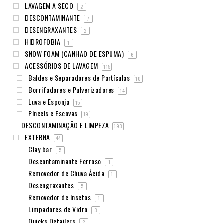
LAVAGEM A SECO
2
DESCONTAMINANTE
7
DESENGRAXANTES
2
HIDROFOBIA
1
SNOW FOAM (CANHÃO DE ESPUMA)
6
ACESSÓRIOS DE LAVAGEM
115
Baldes e Separadores de Partículas
10
Borrifadores e Pulverizadores
14
Luva e Esponja
15
Pinceis e Escovas
19
DESCONTAMINAÇÃO E LIMPEZA
193
EXTERNA
44
Clay bar
5
Descontaminante Ferroso
1
Removedor de Chuva Ácida
1
Desengraxantes
5
Removedor de Insetos
1
Limpadores de Vidro
3
Quicks Detailers
2