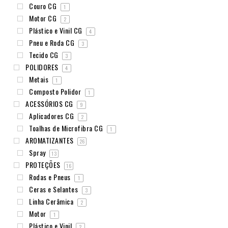
Couro CG
1
Motor CG
2
Plástico e Vinil CG
4
Pneu e Roda CG
3
Tecido CG
3
POLIDORES
4
Metais
1
Composto Polidor
1
ACESSÓRIOS CG
9
Aplicadores CG
2
Toalhas de Microfibra CG
1
AROMATIZANTES
26
Spray
13
PROTEÇÕES
16
Rodas e Pneus
1
Ceras e Selantes
3
Linha Cerâmica
2
Motor
1
Plástico e Vinil
2