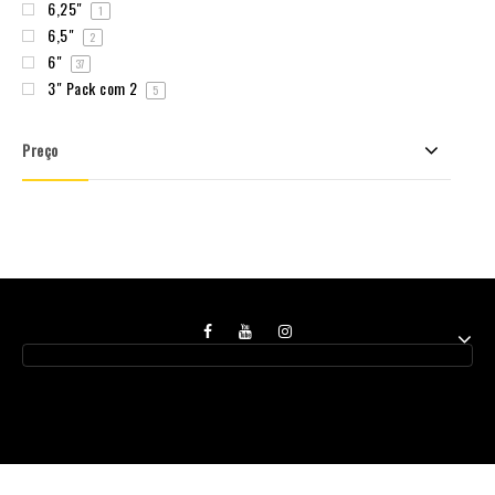
6,25"
1
6,5"
2
6"
37
3" Pack com 2
5
Preço