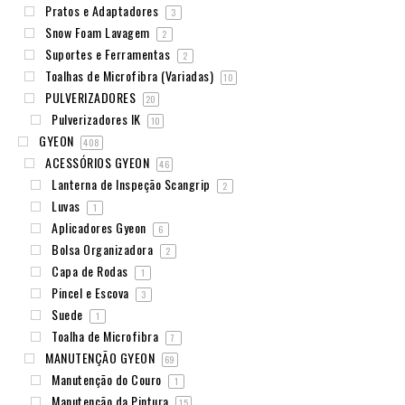
Pratos e Adaptadores
3
Snow Foam Lavagem
2
Suportes e Ferramentas
2
Toalhas de Microfibra (Variadas)
10
PULVERIZADORES
20
Pulverizadores IK
10
GYEON
408
ACESSÓRIOS GYEON
46
Lanterna de Inspeção Scangrip
2
Luvas
1
Aplicadores Gyeon
6
Bolsa Organizadora
2
Capa de Rodas
1
Pincel e Escova
3
Suede
1
Toalha de Microfibra
7
MANUTENÇÃO GYEON
69
Manutenção do Couro
1
Manutenção da Pintura
15