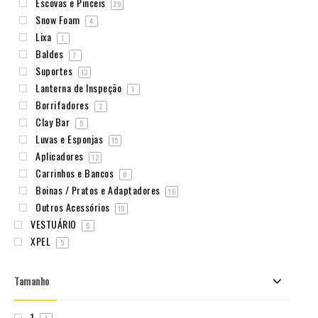
Escovas e Pinceis
29
Snow Foam
4
Lixa
1
Baldes
7
Suportes
13
Lanterna de Inspeção
1
Borrifadores
2
Clay Bar
5
Luvas e Esponjas
15
Aplicadores
12
Carrinhos e Bancos
8
Boinas / Pratos e Adaptadores
16
Outros Acessórios
19
VESTUÁRIO
6
XPEL
5
Tamanho
1