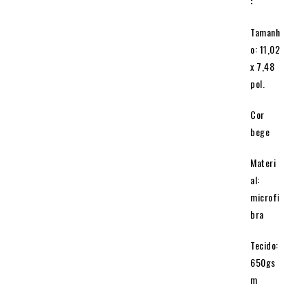
:
Tamanh
o: 11,02
x 7,48
pol.
Cor
bege
Materi
al:
microfi
bra
Tecido:
650gs
m