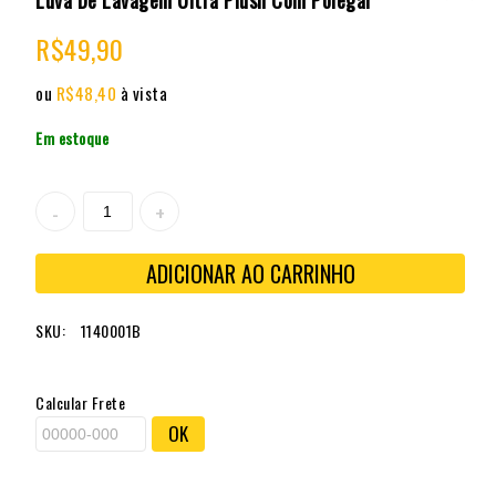
Luva De Lavagem Ultra Plush Com Polegar
R$
49,90
ou
R$
48,40
à vista
Em estoque
ADICIONAR AO CARRINHO
SKU:
1140001B
Calcular Frete
OK