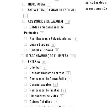
aplicadas dos r
HIDROFOBIA
1
apenas uma só 
SNOW FOAM (CANHÃO DE ESPUMA)
6
ACESSÓRIOS DE LAVAGEM
115
Baldes e Separadores de
Partículas
10
Borrifadores e Pulverizadores
14
Luva e Esponja
15
Pinceis e Escovas
19
DESCONTAMINAÇÃO E LIMPEZA
193
EXTERNA
44
Clay bar
5
Descontaminante Ferroso
1
Removedor de Chuva Ácida
1
Desengraxantes
5
Removedor de Insetos
1
Limpadores de Vidro
3
Quicks Detailers
2