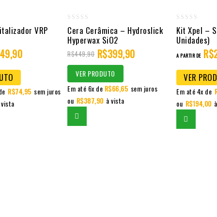
0
0
italizador VRP
Cera Cerâmica – Hydroslick
Kit Xpel – 
Hyperwax SiO2
Unidades)
out
out
149,90
of
R$
399,90
of
R$
R$
449,90
A PARTIR DE
5
5
VER PRODUTO
DUTO
VER PRO
Em até 6x de
R$
66,65
sem juros
de
R$
74,95
sem juros
Em até 4x de
ou
R$
387,90
à vista
 vista
ou
R$
194,00
à