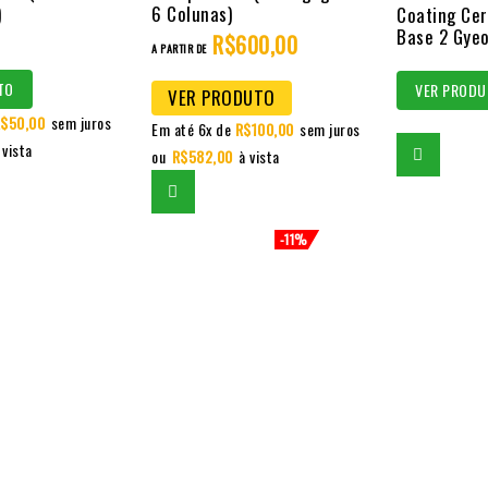
)
6 Colunas)
out
out
Coating Cer
Base 2 Gye
of
R$
600,00
of
A PARTIR DE
5
5
TO
VER PRODU
VER PRODUTO
$
50,00
sem juros
Em até 6x de
R$
100,00
sem juros
 vista
ou
R$
582,00
à vista
-11%