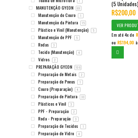
Toalha de Microfibra
7
(5 Unidades
out
MANUTENÇÃO GYEON
69
of
R$
200,00
Manutenção do Couro
1
5
Manutenção da Pintura
15
VER PRODU
Plástico e Vinil (Manutenção)
5
Em até 4x de
R
Manutenção de PPF
5
ou
R$
194,00
à
Rodas
3
Tecido (Manutenção)
4
Vidros
2
PREPARAÇÃO GYEON
106
Preparação de Metais
2
Preparação de Pneus
1
Couro (Preparação)
4
Preparação de Pintura
33
Plásticos e Vinil
3
PPF - Preparação
2
Roda - Preparação
3
Preparação de Tecidos
1
Preparação de Vidro
4