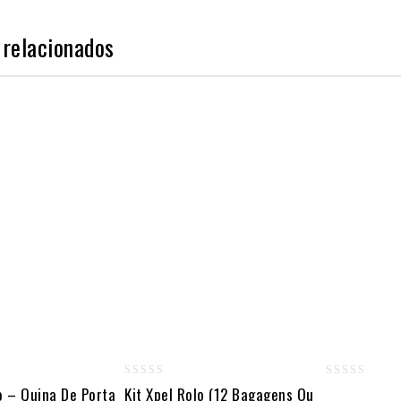
 relacionados
0
0
o – Quina De Porta
Kit Xpel Rolo (12 Bagagens Ou