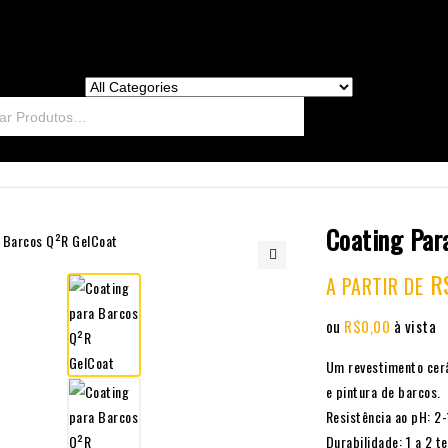
Coating Par
R
🔍
A PARTIR DE
ou
R$
0,00
à vista
Um revestimento cerâ
e pintura de barcos.
Resistência ao pH: 2-
Durabilidade: 1 a 2 