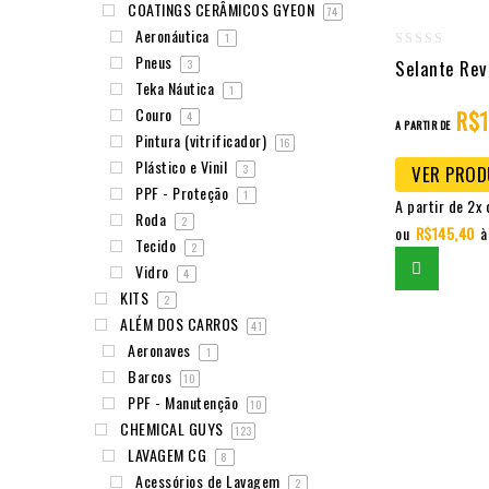
COATINGS CERÂMICOS GYEON
74
Aeronáutica
1
0
Pneus
Selante Rev
3
Teka Náutica
out
1
Couro
of
R$
4
A PARTIR DE
Pintura (vitrificador)
5
16
Plástico e Vinil
VER PRO
3
PPF - Proteção
1
A partir de 2x 
Roda
2
ou
R$
145,40
à
Tecido
2
Vidro
4
KITS
2
ALÉM DOS CARROS
41
Aeronaves
1
Barcos
10
PPF - Manutenção
10
CHEMICAL GUYS
123
LAVAGEM CG
8
Acessórios de Lavagem
2