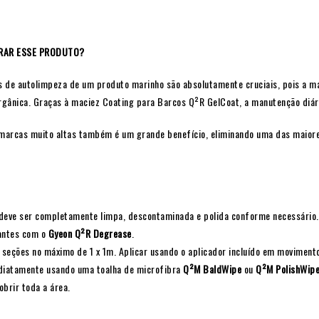
RAR ESSE PRODUTO?
 de autolimpeza de um produto marinho são absolutamente cruciais, pois a ma
gânica. Graças à maciez Coating para Barcos Q²R GelCoat, a manutenção diária
 marcas muito altas também é um grande benefício, eliminando uma das maior
 deve ser completamente limpa, descontaminada e polida conforme necessário.
antes com o
Gyeon Q²R Degrease
.
seções no máximo de 1 x 1m. Aplicar usando o aplicador incluído em movimentos
iatamente usando uma toalha de microfibra
Q²M BaldWipe
ou
Q²M PolishWip
obrir toda a área.