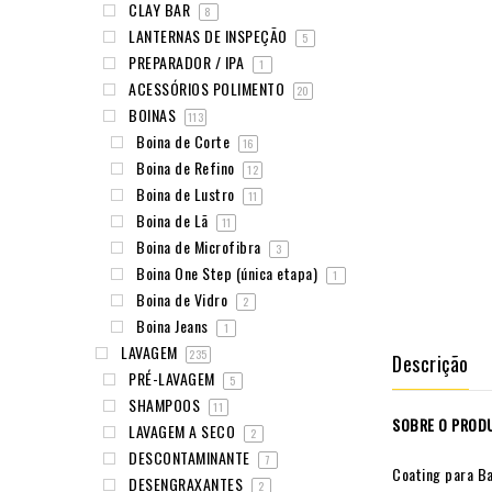
CLAY BAR
8
LANTERNAS DE INSPEÇÃO
5
PREPARADOR / IPA
1
ACESSÓRIOS POLIMENTO
20
BOINAS
113
Boina de Corte
16
Boina de Refino
12
Boina de Lustro
11
Boina de Lã
11
Boina de Microfibra
3
Boina One Step (única etapa)
1
Boina de Vidro
2
Boina Jeans
1
LAVAGEM
235
Descrição
PRÉ-LAVAGEM
5
SHAMPOOS
11
SOBRE O PROD
LAVAGEM A SECO
2
DESCONTAMINANTE
7
Coating para Ba
DESENGRAXANTES
2