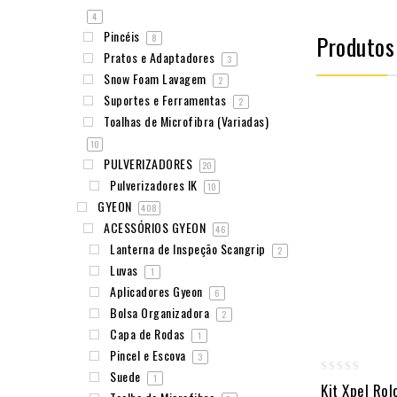
4
Pincéis
Produtos
8
Pratos e Adaptadores
3
Snow Foam Lavagem
2
Suportes e Ferramentas
2
Toalhas de Microfibra (Variadas)
10
PULVERIZADORES
20
Pulverizadores IK
10
GYEON
408
ACESSÓRIOS GYEON
46
Lanterna de Inspeção Scangrip
2
Luvas
1
Aplicadores Gyeon
6
Bolsa Organizadora
2
Capa de Rodas
1
Pincel e Escova
3
Suede
1
0
Kit Xpel Rol