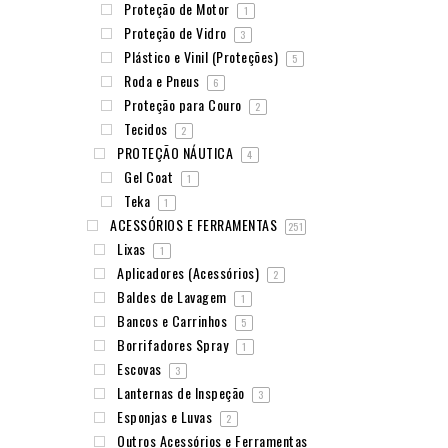
Proteção de Motor
1
Proteção de Vidro
3
Plástico e Vinil (Proteções)
5
Roda e Pneus
6
Proteção para Couro
2
Tecidos
2
PROTEÇÃO NÁUTICA
4
Gel Coat
1
Teka
1
ACESSÓRIOS E FERRAMENTAS
251
Lixas
1
Aplicadores (Acessórios)
2
Baldes de Lavagem
1
Bancos e Carrinhos
5
Borrifadores Spray
1
Escovas
3
Lanternas de Inspeção
3
Esponjas e Luvas
2
Outros Acessórios e Ferramentas