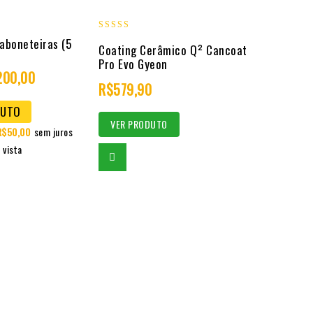
5.00
Saboneteiras (5
Coating Cerâmico Q² Cancoat
out of 5
Pro Evo Gyeon
200,00
R$
579,90
DUTO
VER PRODUTO
R$
50,00
sem juros
 vista