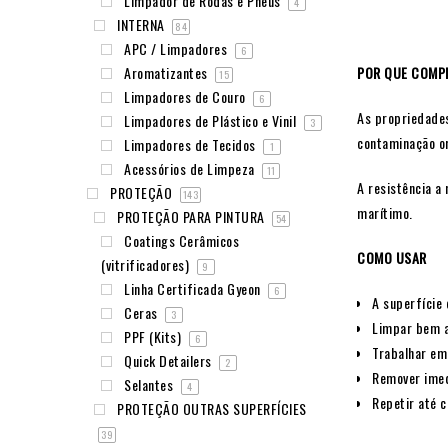
Limpador de Rodas e Pneus
4
INTERNA
84
APC / Limpadores
6
POR QUE COMP
Aromatizantes
15
Limpadores de Couro
6
As propriedades
Limpadores de Plástico e Vinil
3
contaminação or
Limpadores de Tecidos
1
Acessórios de Limpeza
11
A resistência a
PROTEÇÃO
143
marítimo.
PROTEÇÃO PARA PINTURA
54
Coatings Cerâmicos
COMO USAR
(vitrificadores)
9
Linha Certificada Gyeon
6
A superfície
Ceras
3
Limpar bem 
PPF (Kits)
6
Trabalhar em 
Quick Detailers
2
Remover imed
Selantes
4
Repetir até c
PROTEÇÃO OUTRAS SUPERFÍCIES
39