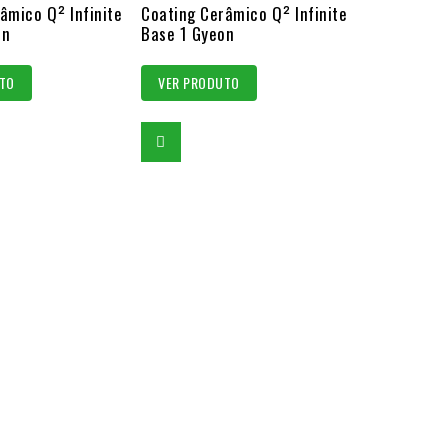
âmico Q² Infinite
out
Coating Cerâmico Q² Infinite
on
Base 1 Gyeon
of
5
TO
VER PRODUTO