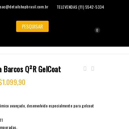
sac@detailshopbrasil.com.br
TELEVENDAS (11) 5542-5334
0
a Barcos Q²R GelCoat
Composto Polidor Náutico Q²R Marine Polish
$
1.099,90
Step 1
mico avançado, desenvolvido especialmente para gelcoat
11
temporadas.