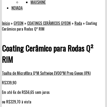
MAXSHINE
NEVADA
Início
»
GYEON
»
COATINGS CERÂMICOS GYEON
»
Roda
»
Coating
Cerâmico para Rodas Q² RIM
Coating Cerâmico para Rodas Q²
RIM
Toalha de Microfibra Q²M Softwipe EVO
Q²M Prep Gyeon (IPA)
R$
339,90
Em até 6x de
R$
56,65
sem juros
ou
R$
329,70
à vista