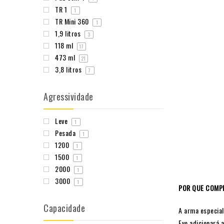
TR 1
1
TR Mini 360
1
1,9 litros
3
118 ml
17
473 ml
21
3,8 litros
7
Agressividade
Leve
1
Pesada
1
1200
1
1500
1
2000
1
3000
1
POR QUE COMP
Capacidade
A arma especial
Evo adicionará