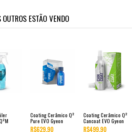
S OUTROS ESTÃO VENDO
iler
Coating Cerâmico Q²
Coating Cerâmico Q²
 Q²M
Pure EVO Gyeon
Cancoat EVO Gyeon
tailer
R$629,90
R$499,90