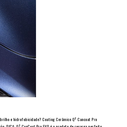
 brilho e hidrofobicidade? Coating Cerâmico Q² Cancoat Pro
o. DICA: Q² CanCoat Pro EVO é o produto de recarga perfeito