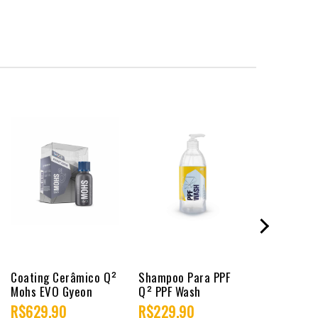
Coating Cerâmico Q²
Shampoo Para PPF
Manutençã
Mohs EVO Gyeon
Q² PPF Wash
Q² PPF Ma
Gyeon RED
R$629,90
R$229,90
R$249,9