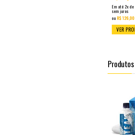
Em até 1x de
R$ 79,90
Em até 5x de
R$ 53,98
Em até 2x de
sem juros
sem juros
sem juros
ou
R$ 77,50
à vista
ou
R$ 261,80
à vista
ou
R$ 126,00
VER PRODUTO
VER PRODUTO
VER PR
Produtos