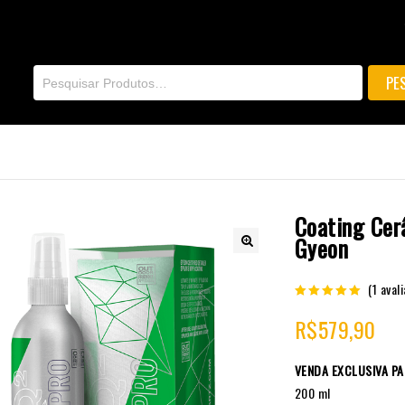
Coating Cer
Gyeon
🔍
(
1
avali
5.00
out of
R$
579,90
5
VENDA EXCLUSIVA PA
200 ml