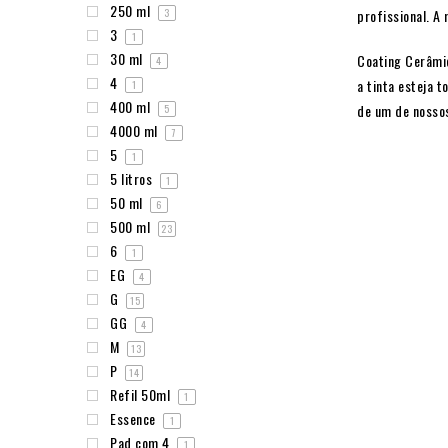
250 ml
profissional. A
3
3
1
30 ml
Coating Cerâmi
4
4
a tinta esteja 
1
400 ml
de um de nossos
5
4000 ml
7
5
1
5 litros
1
50 ml
6
500 ml
23
6
1
EG
4
G
15
GG
4
M
13
P
14
Refil 50ml
1
Essence
1
Pad com 4
1