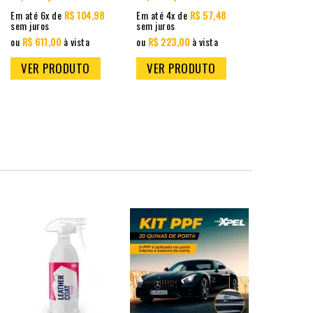
Em até 6x de
R$ 104,98
Em até 4x de
R$ 57,48
Em até 4x d
sem juros
sem juros
sem juros
ou
R$ 611,00
à vista
ou
R$ 223,00
à vista
ou
R$ 242,4
VER PRODUTO
VER PRODUTO
VER PR