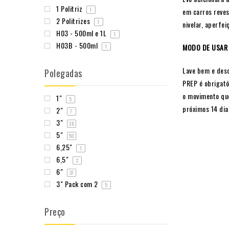
1 Politriz
1
em carros reves
2 Politrizes
1
nivelar, aperfe
H03 - 500ml e 1L
1
H03B - 500ml
MODO DE USAR
1
Lave bem e desc
Polegadas
PREP é obrigató
o movimento que
1"
5
próximos 14 dia
2"
7
3"
36
5"
50
6,25"
1
6,5"
2
6"
37
3" Pack com 2
5
Preço