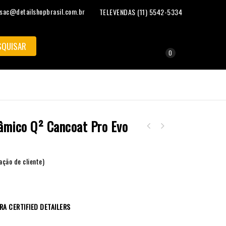
sac@detailshopbrasil.com.br
TELEVENDAS (11) 5542-5334
0
âmico Q² Cancoat Pro Evo
Revestimento Cerâmico Q² Infinite Top Coat 1
Gyeon
ação de cliente)
RA CERTIFIED DETAILERS