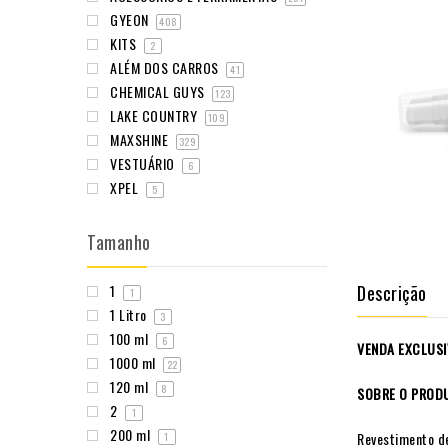
GYEON
408
KITS
2
ALÉM DOS CARROS
41
CHEMICAL GUYS
123
LAKE COUNTRY
109
MAXSHINE
329
VESTUÁRIO
6
XPEL
5
Tamanho
Descrição
1
1
1 Litro
3
100 ml
6
VENDA EXCLUSI
1000 ml
22
120 ml
8
SOBRE O PROD
2
1
200 ml
Revestimento de
1