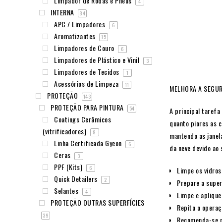
Limpador de Rodas e Pneus
4
INTERNA
84
APC / Limpadores
6
Aromatizantes
15
Limpadores de Couro
6
Limpadores de Plástico e Vinil
3
Limpadores de Tecidos
1
Acessórios de Limpeza
11
MELHORA A SEGU
PROTEÇÃO
143
PROTEÇÃO PARA PINTURA
54
A principal tarefa
Coatings Cerâmicos
quanto piores as 
(vitrificadores)
9
mantendo as janel
Linha Certificada Gyeon
6
da neve devido ao 
Ceras
3
PPF (Kits)
6
Limpe os vidro
Quick Detailers
2
Prepare a super
Selantes
4
Limpe e apliqu
PROTEÇÃO OUTRAS SUPERFÍCIES
Repita a operaç
39
Recomenda-se pr