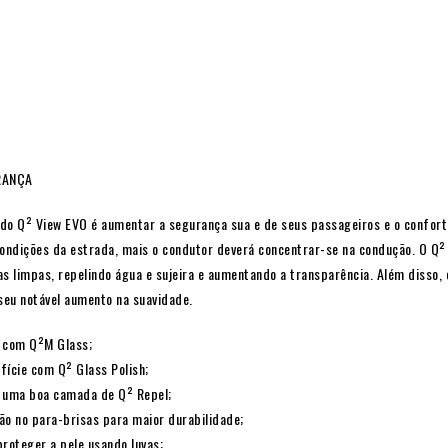
RANÇA
 do Q² View EVO é aumentar a segurança sua e de seus passageiros e o confort
condições da estrada, mais o condutor deverá concentrar-se na condução. O Q²
as limpas, repelindo água e sujeira e aumentando a transparência. Além disso
seu notável aumento na suavidade.
s com Q²M Glass;
fície com Q² Glass Polish;
e uma boa camada de Q² Repel;
ão no para-brisas para maior durabilidade;
oteger a pele usando luvas;