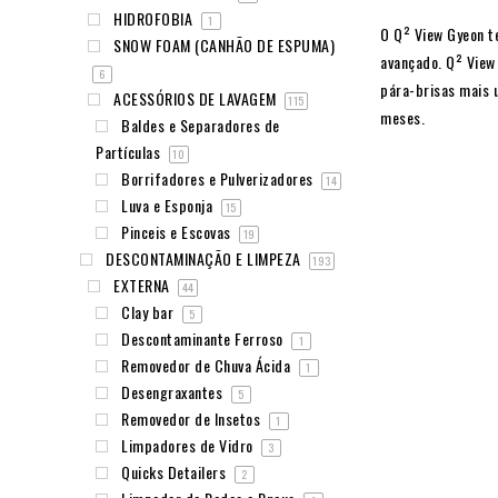
HIDROFOBIA
1
O Q² View Gyeon te
SNOW FOAM (CANHÃO DE ESPUMA)
avançado. Q² View
6
pára-brisas mais u
ACESSÓRIOS DE LAVAGEM
115
meses.
Baldes e Separadores de
Partículas
10
Borrifadores e Pulverizadores
14
Luva e Esponja
15
Pinceis e Escovas
19
DESCONTAMINAÇÃO E LIMPEZA
193
EXTERNA
44
Clay bar
5
Descontaminante Ferroso
1
Removedor de Chuva Ácida
1
Desengraxantes
5
Removedor de Insetos
1
Limpadores de Vidro
3
Quicks Detailers
2