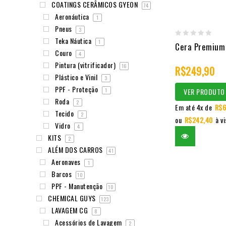
COATINGS CERÂMICOS GYEON
74
Aeronáutica
1
Pneus
3
Teka Náutica
1
0
Cera Premium
Couro
4
out
Pintura (vitrificador)
16
R$
249,90
of
Plástico e Vinil
3
5
PPF - Proteção
1
VER PRODUTO
Roda
2
Em até 4x de
R$
6
Tecido
2
ou
R$
242,40
à v
Vidro
4
KITS
2
ALÉM DOS CARROS
41
Aeronaves
1
Barcos
10
PPF - Manutenção
10
CHEMICAL GUYS
123
LAVAGEM CG
8
Acessórios de Lavagem
2