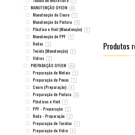
Toalha de Microfibra
7
MANUTENÇÃO GYEON
69
Manutenção do Couro
1
Manutenção da Pintura
15
Plástico e Vinil (Manutenção)
5
Manutenção de PPF
5
Produtos r
Rodas
3
Tecido (Manutenção)
4
Vidros
2
PREPARAÇÃO GYEON
106
Preparação de Metais
2
Preparação de Pneus
1
Couro (Preparação)
4
Preparação de Pintura
33
Plásticos e Vinil
3
PPF - Preparação
2
Roda - Preparação
3
Preparação de Tecidos
1
Preparação de Vidro
4