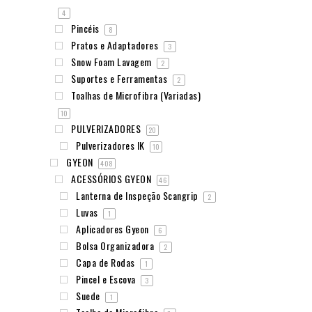
4
Pincéis
8
Pratos e Adaptadores
3
Snow Foam Lavagem
2
Suportes e Ferramentas
2
Toalhas de Microfibra (Variadas)
10
PULVERIZADORES
20
Pulverizadores IK
10
GYEON
408
ACESSÓRIOS GYEON
46
Lanterna de Inspeção Scangrip
2
Luvas
1
Aplicadores Gyeon
6
Bolsa Organizadora
2
Capa de Rodas
1
Pincel e Escova
3
Suede
1