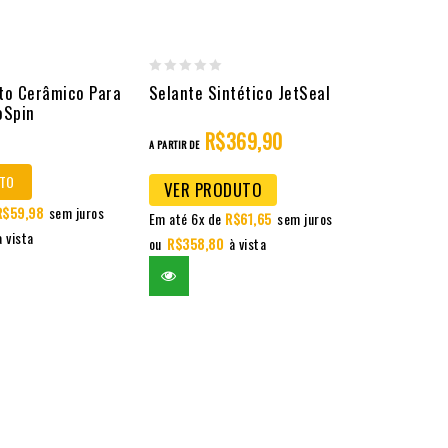
0
to Cerâmico Para
Selante Sintético JetSeal
oSpin
out
R$
369,90
of
A PARTIR DE
5
TO
VER PRODUTO
R$
59,98
sem juros
Em até 6x de
R$
61,65
sem juros
à vista
ou
R$
358,80
à vista