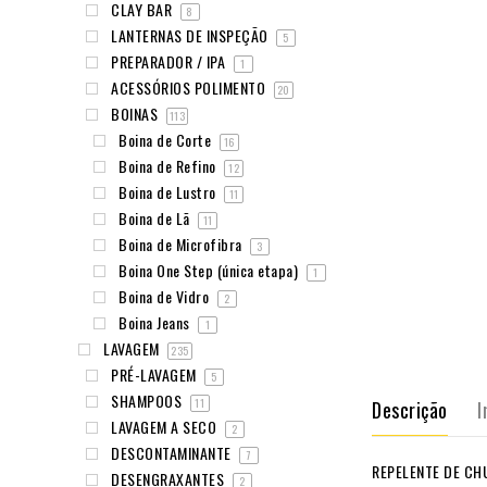
CLAY BAR
8
LANTERNAS DE INSPEÇÃO
5
PREPARADOR / IPA
1
ACESSÓRIOS POLIMENTO
20
BOINAS
113
Boina de Corte
16
Boina de Refino
12
Boina de Lustro
11
Boina de Lã
11
Boina de Microfibra
3
Boina One Step (única etapa)
1
Boina de Vidro
2
Boina Jeans
1
LAVAGEM
235
PRÉ-LAVAGEM
5
SHAMPOOS
11
Descrição
I
LAVAGEM A SECO
2
DESCONTAMINANTE
7
REPELENTE DE CH
DESENGRAXANTES
2