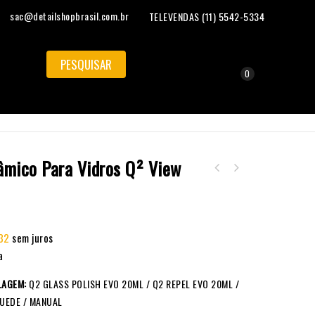
sac@detailshopbrasil.com.br
TELEVENDAS (11) 5542-5334
0
âmico Para Vidros Q² View
32
sem juros
a
LAGEM:
Q2 GLASS POLISH EVO 20ML / Q2 REPEL EVO 20ML /
SUEDE / MANUAL