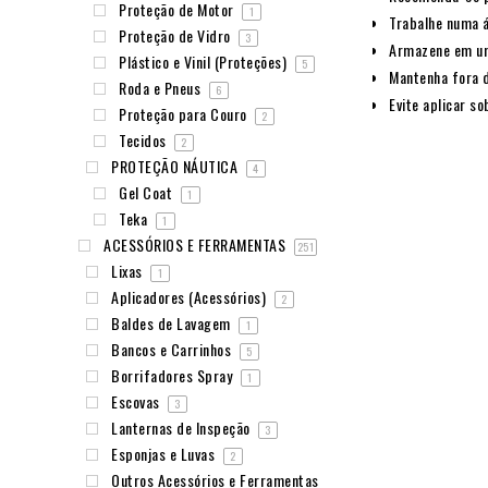
Proteção de Motor
1
Trabalhe numa á
Proteção de Vidro
3
Armazene em um 
Plástico e Vinil (Proteções)
5
Mantenha fora d
Roda e Pneus
6
Evite aplicar so
Proteção para Couro
2
Tecidos
2
PROTEÇÃO NÁUTICA
4
Gel Coat
1
Teka
1
ACESSÓRIOS E FERRAMENTAS
251
Lixas
1
Aplicadores (Acessórios)
2
Baldes de Lavagem
1
Bancos e Carrinhos
5
Borrifadores Spray
1
Escovas
3
Lanternas de Inspeção
3
Esponjas e Luvas
2
Outros Acessórios e Ferramentas