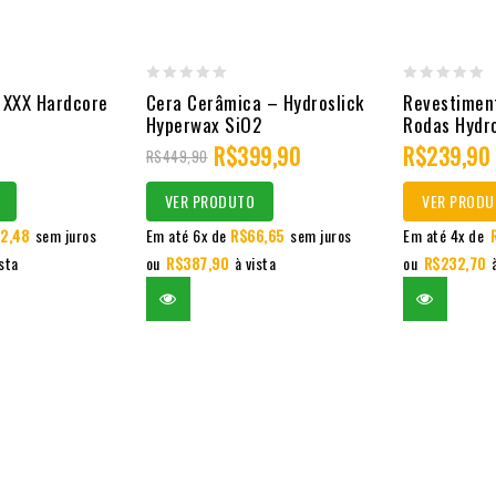
0
0
 XXX Hardcore
Cera Cerâmica – Hydroslick
Revestimen
Hyperwax SiO2
Rodas Hydr
out
out
R$
399,90
R$
239,90
of
of
R$
449,90
5
5
VER PRODUTO
VER PRODU
2,48
sem juros
Em até 6x de
R$
66,65
sem juros
Em até 4x de
ista
ou
R$
387,90
à vista
ou
R$
232,70