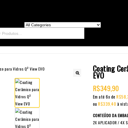
Coating Cer
EVO
🔍
R$
349,90
Em até 6x de
R$
58,
ou
R$
339,40
à vist
CONTEÚDO DA EMBA
2X APLICADOR / 4X 