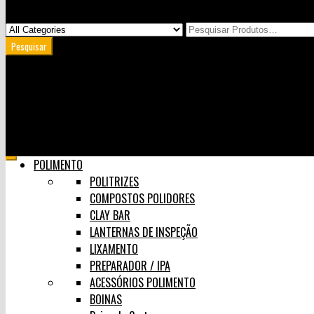
Minha Conta
Carrinho
User Login
0
Skip
POLIMENTO
to
POLITRIZES
content
COMPOSTOS POLIDORES
CLAY BAR
LANTERNAS DE INSPEÇÃO
LIXAMENTO
PREPARADOR / IPA
ACESSÓRIOS POLIMENTO
BOINAS