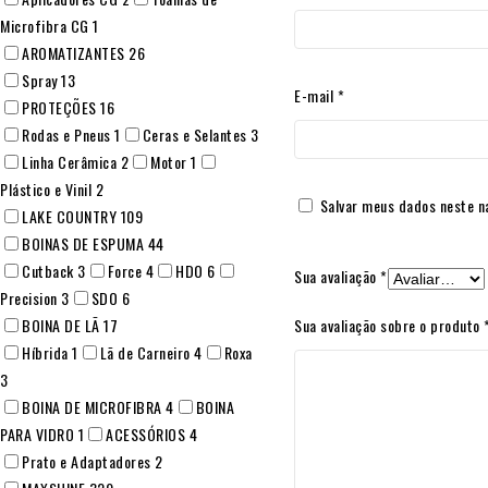
Microfibra CG
1
AROMATIZANTES
26
Spray
13
E-mail
*
PROTEÇÕES
16
Rodas e Pneus
1
Ceras e Selantes
3
Linha Cerâmica
2
Motor
1
Plástico e Vinil
2
Salvar meus dados neste n
LAKE COUNTRY
109
BOINAS DE ESPUMA
44
Cutback
3
Force
4
HDO
6
Sua avaliação
*
Precision
3
SDO
6
BOINA DE LÃ
17
Sua avaliação sobre o produto
Híbrida
1
Lã de Carneiro
4
Roxa
3
BOINA DE MICROFIBRA
4
BOINA
PARA VIDRO
1
ACESSÓRIOS
4
Prato e Adaptadores
2