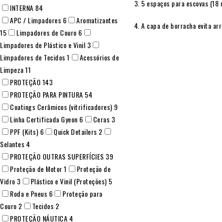
5 espaços para escovas (18
INTERNA
84
APC / Limpadores
6
Aromatizantes
A capa de borracha evita ar
15
Limpadores de Couro
6
Limpadores de Plástico e Vinil
3
Limpadores de Tecidos
1
Acessórios de
Limpeza
11
PROTEÇÃO
143
PROTEÇÃO PARA PINTURA
54
Coatings Cerâmicos (vitrificadores)
9
Linha Certificada Gyeon
6
Ceras
3
PPF (Kits)
6
Quick Detailers
2
Selantes
4
PROTEÇÃO OUTRAS SUPERFÍCIES
39
Proteção de Motor
1
Proteção de
Vidro
3
Plástico e Vinil (Proteções)
5
Roda e Pneus
6
Proteção para
Couro
2
Tecidos
2
PROTEÇÃO NÁUTICA
4