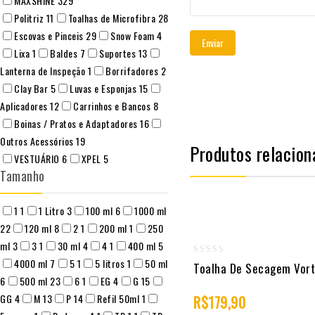
MAXSHINE
329
Politriz
11
Toalhas de Microfibra
28
Escovas e Pinceis
29
Snow Foam
4
Lixa
1
Baldes
7
Suportes
13
Lanterna de Inspeção
1
Borrifadores
2
Clay Bar
5
Luvas e Esponjas
15
Aplicadores
12
Carrinhos e Bancos
8
Boinas / Pratos e Adaptadores
16
Outros Acessórios
19
Produtos relacion
VESTUÁRIO
6
XPEL
5
Tamanho
1
1
1 Litro
3
100 ml
6
1000 ml
22
120 ml
8
2
1
200 ml
1
250
ml
3
3
1
30 ml
4
4
1
400 ml
5
4000 ml
7
5
1
5 litros
1
50 ml
0
Toalha De Secagem Vor
6
500 ml
23
6
1
EG
4
G
15
out
GG
4
M
13
P
14
Refil 50ml
1
of
R$
179,90
5