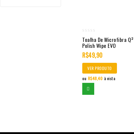
0
Toalha De Microfibra Q
out
Polish Wipe EVO
of
R$
49,90
5
VER PRODUTO
ou
R$
48,40
à vista