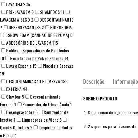
LAVAGEM
235
PRÉ-LAVAGEM
5
SHAMPOOS
11
LAVAGEM A SECO
2
DESCONTAMINANTE
7
DESENGRAXANTES
2
HIDROFOBIA
1
SNOW FOAM (CANHÃO DE ESPUMA)
6
ACESSÓRIOS DE LAVAGEM
115
Baldes e Separadores de Partículas
10
Borrifadores e Pulverizadores
14
Luva e Esponja
15
Pinceis e Escovas
19
Descrição
Informação
DESCONTAMINAÇÃO E LIMPEZA
193
EXTERNA
44
Clay bar
5
Descontaminante
SOBRE O PRODUTO
Ferroso
1
Removedor de Chuva Ácida
1
Desengraxantes
5
Removedor de
Construção de aço com reves
Insetos
1
Limpadores de Vidro
3
2 suportes para frascos de 
Quicks Detailers
2
Limpador de Rodas
e Pneus
4