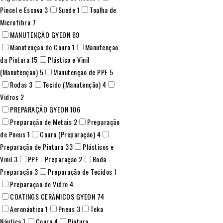
Pincel e Escova
3
Suede
1
Toalha de
Microfibra
7
MANUTENÇÃO GYEON
69
Manutenção do Couro
1
Manutenção
da Pintura
15
Plástico e Vinil
(Manutenção)
5
Manutenção de PPF
5
Rodas
3
Tecido (Manutenção)
4
Vidros
2
PREPARAÇÃO GYEON
106
Preparação de Metais
2
Preparação
de Pneus
1
Couro (Preparação)
4
Preparação de Pintura
33
Plásticos e
Vinil
3
PPF - Preparação
2
Roda -
Preparação
3
Preparação de Tecidos
1
Preparação de Vidro
4
COATINGS CERÂMICOS GYEON
74
Aeronáutica
1
Pneus
3
Teka
Náutica
1
Couro
4
Pintura