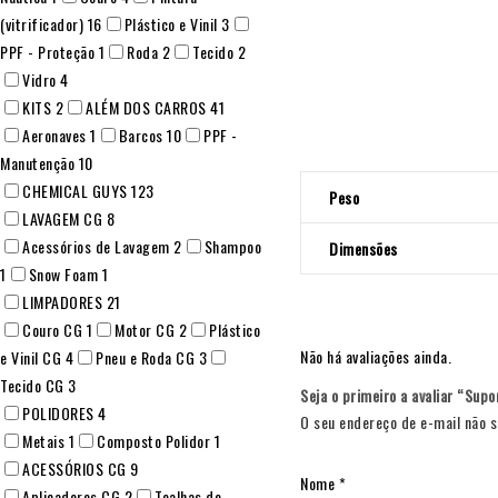
(vitrificador)
16
Plástico e Vinil
3
PPF - Proteção
1
Roda
2
Tecido
2
Vidro
4
KITS
2
ALÉM DOS CARROS
41
Aeronaves
1
Barcos
10
PPF -
Manutenção
10
CHEMICAL GUYS
123
Peso
LAVAGEM CG
8
Acessórios de Lavagem
2
Shampoo
Dimensões
1
Snow Foam
1
LIMPADORES
21
Couro CG
1
Motor CG
2
Plástico
Não há avaliações ainda.
e Vinil CG
4
Pneu e Roda CG
3
Tecido CG
3
Seja o primeiro a avaliar “Sup
POLIDORES
4
O seu endereço de e-mail não s
Metais
1
Composto Polidor
1
ACESSÓRIOS CG
9
Nome
*
Aplicadores CG
2
Toalhas de