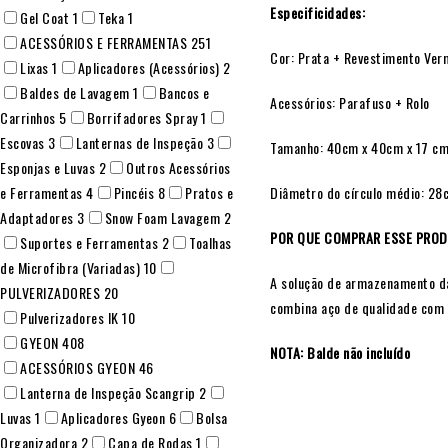
Especificidades:
Gel Coat
1
Teka
1
ACESSÓRIOS E FERRAMENTAS
251
Cor: Prata + Revestimento Ver
Lixas
1
Aplicadores (Acessórios)
2
Baldes de Lavagem
1
Bancos e
Acessórios: Parafuso + Rolo
Carrinhos
5
Borrifadores Spray
1
Escovas
3
Lanternas de Inspeção
3
Tamanho: 40cm x 40cm x 17 c
Esponjas e Luvas
2
Outros Acessórios
e Ferramentas
4
Pincéis
8
Pratos e
Diâmetro do círculo médio: 28
Adaptadores
3
Snow Foam Lavagem
2
POR QUE COMPRAR ESSE PRO
Suportes e Ferramentas
2
Toalhas
de Microfibra (Variadas)
10
A solução de armazenamento da
PULVERIZADORES
20
combina aço de qualidade com 
Pulverizadores IK
10
GYEON
408
NOTA: Balde não incluído
ACESSÓRIOS GYEON
46
Lanterna de Inspeção Scangrip
2
Luvas
1
Aplicadores Gyeon
6
Bolsa
Organizadora
2
Capa de Rodas
1