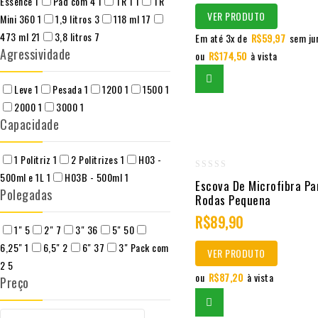
Essence
1
Pad com 4
1
TR 1
1
TR
VER PRODUTO
Mini 360
1
1,9 litros
3
118 ml
17
473 ml
21
3,8 litros
7
Em até 3x de
R$
59,97
sem ju
Agressividade
ou
R$
174,50
à vista
Leve
1
Pesada
1
1200
1
1500
1
2000
1
3000
1
Capacidade
1 Politriz
1
2 Politrizes
1
H03 -
500ml e 1L
1
H03B - 500ml
1
0
Escova De Microfibra Pa
Polegadas
out
Rodas Pequena
of
R$
89,90
1"
5
2"
7
3"
36
5"
50
5
6,25"
1
6,5"
2
6"
37
3" Pack com
VER PRODUTO
2
5
ou
R$
87,20
à vista
Preço