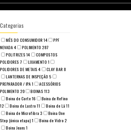
Categorias
MÊS DO CONSUMIDOR
14
PPF
NEVADA
4
POLIMENTO
287
POLITRIZES
14
COMPOSTOS
POLIDORES
7
LIXAMENTO
1
POLIDORES DE METAIS
4
CLAY BAR
8
LANTERNAS DE INSPEÇÃO
5
PREPARADOR / IPA
1
ACESSÓRIOS
POLIMENTO
20
BOINAS
113
Boina de Corte
16
Boina de Refino
12
Boina de Lustro
11
Boina de Lã
11
Boina de Microfibra
3
Boina One
Step (única etapa)
1
Boina de Vidro
2
Boina Jeans
1