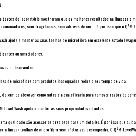
O
 e testes de laboratório mostraram que os melhores resultados na limpeza e 
em amaciadores, sem fragrâncias, sem aditivos de cor – é por isso que o Q²M
ash ajuda a manter as suas toalhas de microfibra em excelente estado lavag
izantes ou amaciadores.
uaves e absorventes.
lhas de microfibra com produtos inadequados reduz o seu tempo de vida.
deixam de absorver como antes e a sua eficácia para remover restos de ceras 
M Towel Wash ajuda a manter as suas propriedades intactas.
alta qualidade são acessórios preciosos para um detailer. É por isso que cui
para limpar toalhas de microfibra sem afetar seu desempenho. O Q²M Towel