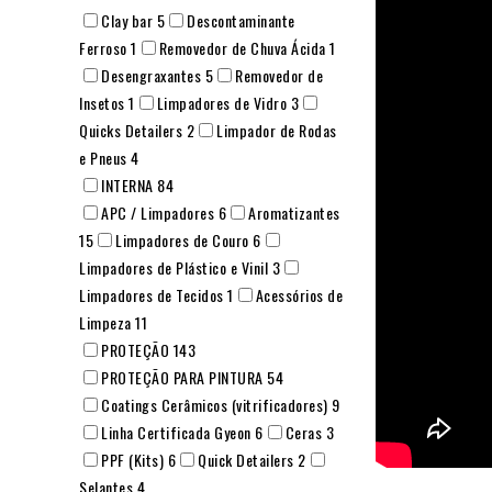
Clay bar
5
Descontaminante
Ferroso
1
Removedor de Chuva Ácida
1
Desengraxantes
5
Removedor de
Insetos
1
Limpadores de Vidro
3
Quicks Detailers
2
Limpador de Rodas
e Pneus
4
INTERNA
84
APC / Limpadores
6
Aromatizantes
15
Limpadores de Couro
6
Limpadores de Plástico e Vinil
3
Limpadores de Tecidos
1
Acessórios de
Limpeza
11
PROTEÇÃO
143
PROTEÇÃO PARA PINTURA
54
Coatings Cerâmicos (vitrificadores)
9
Linha Certificada Gyeon
6
Ceras
3
PPF (Kits)
6
Quick Detailers
2
Selantes
4