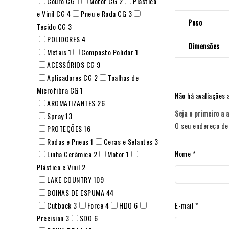
Couro CG
1
Motor CG
2
Plástico
e Vinil CG
4
Pneu e Roda CG
3
Peso
Tecido CG
3
POLIDORES
4
Dimensões
Metais
1
Composto Polidor
1
ACESSÓRIOS CG
9
Aplicadores CG
2
Toalhas de
Microfibra CG
1
Não há avaliações 
AROMATIZANTES
26
Seja o primeiro a 
Spray
13
O seu endereço de 
PROTEÇÕES
16
Rodas e Pneus
1
Ceras e Selantes
3
Nome
*
Linha Cerâmica
2
Motor
1
Plástico e Vinil
2
LAKE COUNTRY
109
BOINAS DE ESPUMA
44
E-mail
*
Cutback
3
Force
4
HDO
6
Precision
3
SDO
6