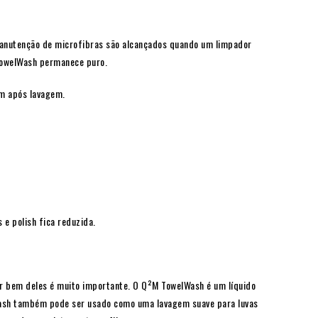
manutenção de microfibras são alcançados quando um limpador
 TowelWash permanece puro.
em após lavagem.
e polish fica reduzida.
dar bem deles é muito importante. O Q²M TowelWash é um líquido
Wash também pode ser usado como uma lavagem suave para luvas