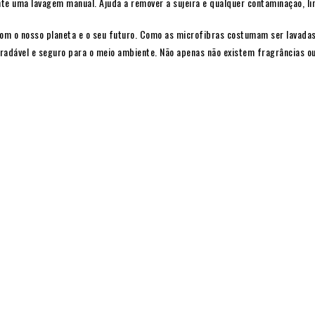
ante uma lavagem manual. Ajuda a remover a sujeira e qualquer contaminação, 
m o nosso planeta e o seu futuro. Como as microfibras costumam ser lavada
adável e seguro para o meio ambiente. Não apenas não existem fragrâncias ou 