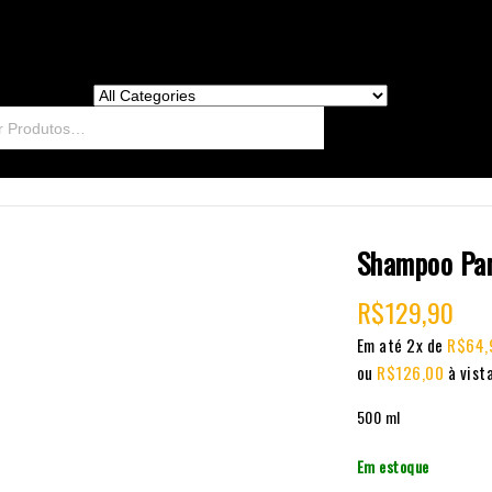
Shampoo Par
R$
129,90
Em até 2x de
R$
64,
ou
R$
126,00
à vist
500 ml
Em estoque