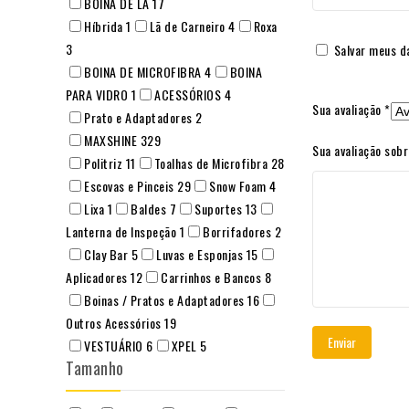
BOINA DE LÃ
17
Híbrida
1
Lã de Carneiro
4
Roxa
3
Salvar meus d
BOINA DE MICROFIBRA
4
BOINA
PARA VIDRO
1
ACESSÓRIOS
4
Sua avaliação
*
Prato e Adaptadores
2
MAXSHINE
329
Sua avaliação sob
Politriz
11
Toalhas de Microfibra
28
Escovas e Pinceis
29
Snow Foam
4
Lixa
1
Baldes
7
Suportes
13
Lanterna de Inspeção
1
Borrifadores
2
Clay Bar
5
Luvas e Esponjas
15
Aplicadores
12
Carrinhos e Bancos
8
Boinas / Pratos e Adaptadores
16
Outros Acessórios
19
VESTUÁRIO
6
XPEL
5
Tamanho