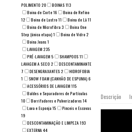
POLIMENTO
20
BOINAS
113
Boina de Corte
16
Boina de Refino
12
Boina de Lustro
11
Boina de Lã
11
Boina de Microfibra
3
Boina One
Step (única etapa)
1
Boina de Vidro
2
Boina Jeans
1
LAVAGEM
235
PRÉ-LAVAGEM
5
SHAMPOOS
11
LAVAGEM A SECO
2
DESCONTAMINANTE
7
DESENGRAXANTES
2
HIDROFOBIA
1
SNOW FOAM (CANHÃO DE ESPUMA)
6
ACESSÓRIOS DE LAVAGEM
115
Baldes e Separadores de Partículas
Descrição
I
10
Borrifadores e Pulverizadores
14
Luva e Esponja
15
Pinceis e Escovas
19
DESCONTAMINAÇÃO E LIMPEZA
193
EXTERNA
44