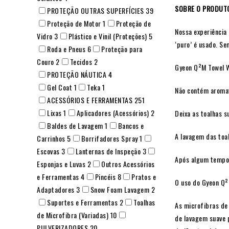
SOBRE O PRODUT
PROTEÇÃO OUTRAS SUPERFÍCIES
39
Proteção de Motor
1
Proteção de
Nossa experiência
Vidro
3
Plástico e Vinil (Proteções)
5
‘puro’ é usado. S
Roda e Pneus
6
Proteção para
Couro
2
Tecidos
2
Gyeon Q²M Towel W
PROTEÇÃO NÁUTICA
4
Gel Coat
1
Teka
1
Não contém aromat
ACESSÓRIOS E FERRAMENTAS
251
Lixas
1
Aplicadores (Acessórios)
2
Deixa as toalhas s
Baldes de Lavagem
1
Bancos e
A lavagem das toa
Carrinhos
5
Borrifadores Spray
1
Escovas
3
Lanternas de Inspeção
3
Após algum tempo, 
Esponjas e Luvas
2
Outros Acessórios
e Ferramentas
4
Pincéis
8
Pratos e
O uso do Gyeon Q²
Adaptadores
3
Snow Foam Lavagem
2
Suportes e Ferramentas
2
Toalhas
As microfibras de 
de Microfibra (Variadas)
10
de lavagem suave 
PULVERIZADORES
20