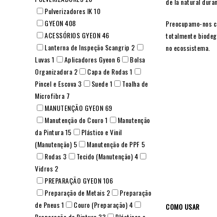
de lã natural dur
Pulverizadores IK
10
GYEON
408
Preocupamo-nos co
ACESSÓRIOS GYEON
46
totalmente biodegr
Lanterna de Inspeção Scangrip
2
no ecossistema.
Luvas
1
Aplicadores Gyeon
6
Bolsa
Organizadora
2
Capa de Rodas
1
Pincel e Escova
3
Suede
1
Toalha de
Microfibra
7
MANUTENÇÃO GYEON
69
Manutenção do Couro
1
Manutenção
da Pintura
15
Plástico e Vinil
(Manutenção)
5
Manutenção de PPF
5
Rodas
3
Tecido (Manutenção)
4
Vidros
2
PREPARAÇÃO GYEON
106
Preparação de Metais
2
Preparação
de Pneus
1
Couro (Preparação)
4
COMO USAR
Preparação de Pintura
33
Plásticos e