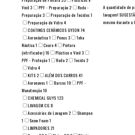
A quantidade de p
Vinil
3
PPF - Preparação
2
Roda -
lavagem! SUGESTÃO
Preparação
3
Preparação de Tecidos
1
mesmo durante a 
Preparação de Vidro
4
COATINGS CERÂMICOS GYEON
74
Aeronáutica
1
Pneus
3
Teka
Náutica
1
Couro
4
Pintura
(vitrificador)
16
Plástico e Vinil
3
PPF - Proteção
1
Roda
2
Tecido
2
Vidro
4
KITS
2
ALÉM DOS CARROS
41
Aeronaves
1
Barcos
10
PPF -
Manutenção
10
CHEMICAL GUYS
123
LAVAGEM CG
8
Acessórios de Lavagem
2
Shampoo
1
Snow Foam
1
LIMPADORES
21