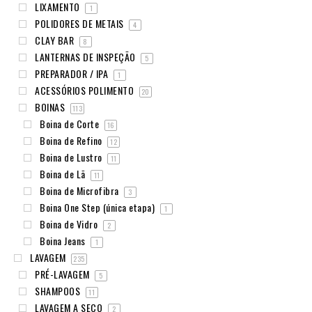
LIXAMENTO
1
POLIDORES DE METAIS
4
CLAY BAR
8
LANTERNAS DE INSPEÇÃO
5
PREPARADOR / IPA
1
ACESSÓRIOS POLIMENTO
20
BOINAS
113
Boina de Corte
16
Boina de Refino
12
Boina de Lustro
11
Boina de Lã
11
Boina de Microfibra
3
Boina One Step (única etapa)
1
Boina de Vidro
2
Boina Jeans
1
LAVAGEM
235
PRÉ-LAVAGEM
5
SHAMPOOS
11
LAVAGEM A SECO
2