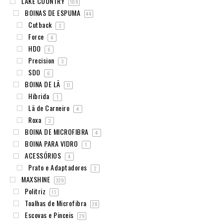
LAKE COUNTRY
109
BOINAS DE ESPUMA
44
Cutback
3
Force
4
HDO
6
Precision
3
SDO
6
BOINA DE LÃ
17
Híbrida
1
Lã de Carneiro
4
Roxa
3
BOINA DE MICROFIBRA
4
BOINA PARA VIDRO
1
ACESSÓRIOS
4
Prato e Adaptadores
2
MAXSHINE
329
Politriz
11
Toalhas de Microfibra
28
Escovas e Pinceis
29