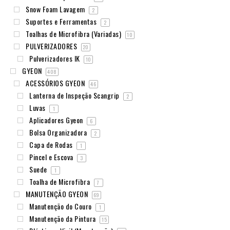
Snow Foam Lavagem
2
Suportes e Ferramentas
2
Toalhas de Microfibra (Variadas)
10
PULVERIZADORES
20
Pulverizadores IK
10
GYEON
408
ACESSÓRIOS GYEON
46
Lanterna de Inspeção Scangrip
2
Luvas
1
Aplicadores Gyeon
6
Bolsa Organizadora
2
Capa de Rodas
1
Pincel e Escova
3
Suede
1
Toalha de Microfibra
7
MANUTENÇÃO GYEON
69
Manutenção do Couro
1
Manutenção da Pintura
15