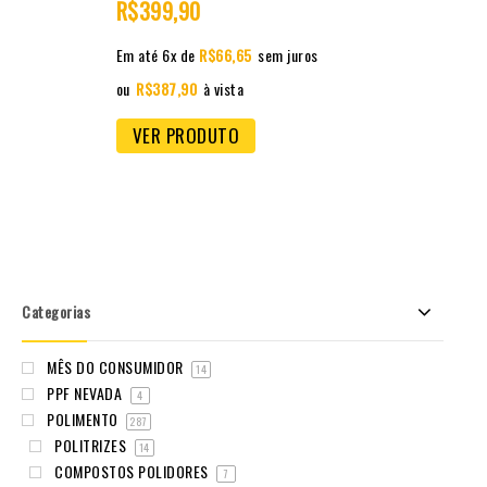
R$
399,90
5
Em até 6x de
R$
66,65
sem juros
ou
R$
387,90
à vista
VER PRODUTO
Categorias
MÊS DO CONSUMIDOR
14
PPF NEVADA
4
POLIMENTO
287
POLITRIZES
14
COMPOSTOS POLIDORES
7