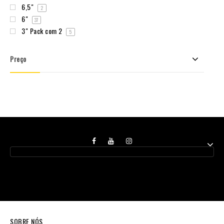
6,5"
2
6"
37
3" Pack com 2
5
Preço
SOBRE NÓS