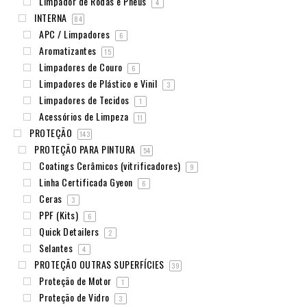
Limpador de Rodas e Pneus
4
INTERNA
84
APC / Limpadores
6
Aromatizantes
15
Limpadores de Couro
6
Limpadores de Plástico e Vinil
3
Limpadores de Tecidos
1
Acessórios de Limpeza
11
PROTEÇÃO
143
PROTEÇÃO PARA PINTURA
54
Coatings Cerâmicos (vitrificadores)
9
Linha Certificada Gyeon
6
Ceras
3
PPF (Kits)
6
Quick Detailers
2
Selantes
4
PROTEÇÃO OUTRAS SUPERFÍCIES
39
Proteção de Motor
1
Proteção de Vidro
3