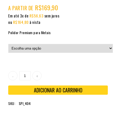
R$
169,90
A PARTIR DE
Em até 3x de
R$
56,63
sem juros
ou
R$
164,80
à vista
Polidor Premium para Metais
ADICIONAR AO CARRINHO
SKU:
SPI_404