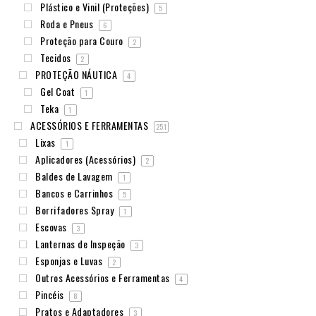
Plástico e Vinil (Proteções)
5
Roda e Pneus
6
Proteção para Couro
2
Tecidos
2
PROTEÇÃO NÁUTICA
4
Gel Coat
1
Teka
1
ACESSÓRIOS E FERRAMENTAS
251
Lixas
1
Aplicadores (Acessórios)
2
Baldes de Lavagem
1
Bancos e Carrinhos
5
Borrifadores Spray
1
Escovas
3
Lanternas de Inspeção
3
Esponjas e Luvas
2
Outros Acessórios e Ferramentas
4
Pincéis
8
Pratos e Adaptadores
3