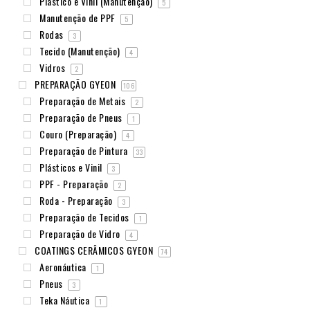
Plástico e Vinil (Manutenção)
5
Manutenção de PPF
5
Rodas
3
Tecido (Manutenção)
4
Vidros
2
PREPARAÇÃO GYEON
106
Preparação de Metais
2
Preparação de Pneus
1
Couro (Preparação)
4
Preparação de Pintura
33
Plásticos e Vinil
3
PPF - Preparação
2
Roda - Preparação
3
Preparação de Tecidos
1
Preparação de Vidro
4
COATINGS CERÂMICOS GYEON
74
Aeronáutica
1
Pneus
3
Teka Náutica
1