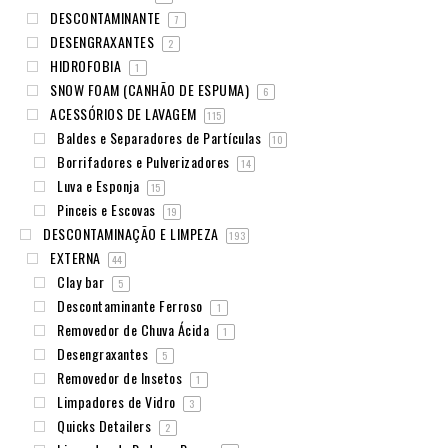
DESCONTAMINANTE
7
DESENGRAXANTES
2
HIDROFOBIA
1
SNOW FOAM (CANHÃO DE ESPUMA)
6
ACESSÓRIOS DE LAVAGEM
115
Baldes e Separadores de Partículas
10
Borrifadores e Pulverizadores
14
Luva e Esponja
15
Pinceis e Escovas
19
DESCONTAMINAÇÃO E LIMPEZA
193
EXTERNA
44
Clay bar
5
Descontaminante Ferroso
1
Removedor de Chuva Ácida
1
Desengraxantes
5
Removedor de Insetos
1
Limpadores de Vidro
3
Quicks Detailers
2