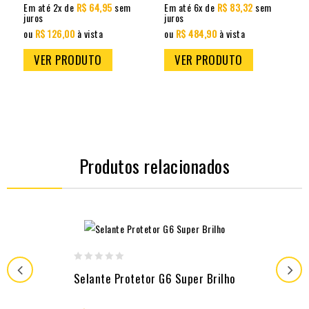
Em até 2x de
R$ 64,95
sem
Em até 6x de
R$ 83,32
sem
juros
juros
j
ou
R$ 126,00
à vista
ou
R$ 484,90
à vista
VER PRODUTO
VER PRODUTO
Produtos relacionados
0
Selante Protetor G6 Super Brilho
out
of