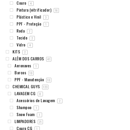
Couro
4
Pintura (vitrificador)
16
Plástico e Vinil
3
PPF - Proteção
1
Roda
2
Tecido
2
Vidro
4
KITS
2
ALÉM DOS CARROS
41
Aeronaves
1
Barcos
10
PPF - Manutenção
10
CHEMICAL GUYS
123
LAVAGEM CG
8
Acessórios de Lavagem
2
Shampoo
1
Snow Foam
1
LIMPADORES
21
Couro CG
1