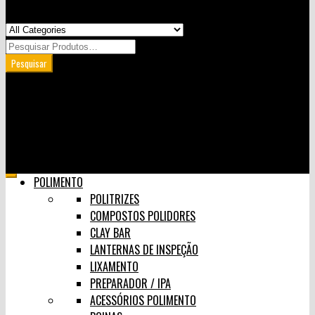
Minha Conta
Carrinho
User Login
0
Skip
POLIMENTO
to
POLITRIZES
content
COMPOSTOS POLIDORES
CLAY BAR
LANTERNAS DE INSPEÇÃO
LIXAMENTO
PREPARADOR / IPA
ACESSÓRIOS POLIMENTO