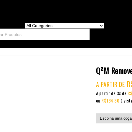
Q²M Remove
R
A PARTIR DE
A partir de 3x de
R
ou
R$
164,80
à vist