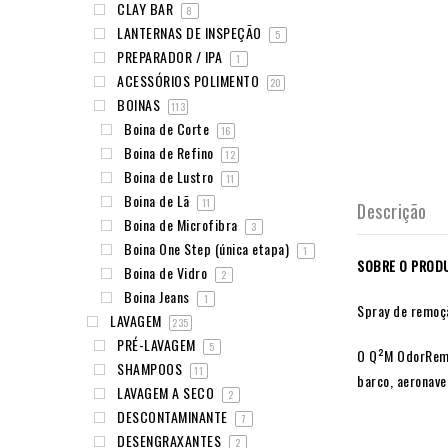
CLAY BAR
8
LANTERNAS DE INSPEÇÃO
5
PREPARADOR / IPA
1
ACESSÓRIOS POLIMENTO
20
BOINAS
113
Boina de Corte
16
Boina de Refino
12
Boina de Lustro
11
Boina de Lã
11
Descrição
Boina de Microfibra
3
Boina One Step (única etapa)
1
SOBRE O PROD
Boina de Vidro
2
Boina Jeans
1
Spray de remoç
LAVAGEM
235
PRÉ-LAVAGEM
5
O Q²M OdorRemov
SHAMPOOS
11
barco, aeronave
LAVAGEM A SECO
2
DESCONTAMINANTE
7
DESENGRAXANTES
2