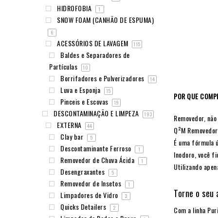
HIDROFOBIA
1
SNOW FOAM (CANHÃO DE ESPUMA)
6
ACESSÓRIOS DE LAVAGEM
115
Baldes e Separadores de
Partículas
10
Borrifadores e Pulverizadores
14
Luva e Esponja
15
POR QUE COMP
Pinceis e Escovas
19
DESCONTAMINAÇÃO E LIMPEZA
193
Removedor, não
EXTERNA
44
Q²M Removedor d
Clay bar
5
É uma fórmula ú
Descontaminante Ferroso
1
Inodoro, você fi
Removedor de Chuva Ácida
1
Utilizando apen
Desengraxantes
5
Removedor de Insetos
1
Torne o seu
Limpadores de Vidro
3
Quicks Detailers
2
Com a linha Pur