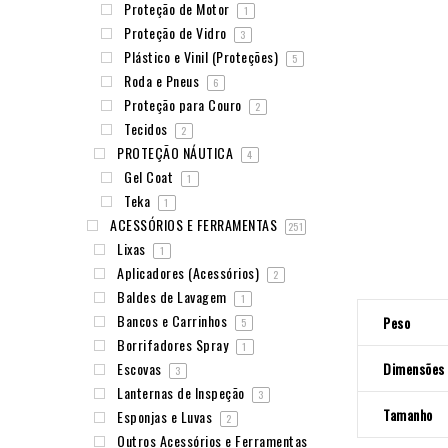
Proteção de Motor
1
Proteção de Vidro
3
Plástico e Vinil (Proteções)
5
Roda e Pneus
6
Proteção para Couro
2
Tecidos
2
PROTEÇÃO NÁUTICA
4
Gel Coat
1
Teka
1
ACESSÓRIOS E FERRAMENTAS
251
Lixas
1
Aplicadores (Acessórios)
2
Baldes de Lavagem
1
Bancos e Carrinhos
Peso
5
Borrifadores Spray
1
Dimensões
Escovas
3
Lanternas de Inspeção
3
Tamanho
Esponjas e Luvas
2
Outros Acessórios e Ferramentas