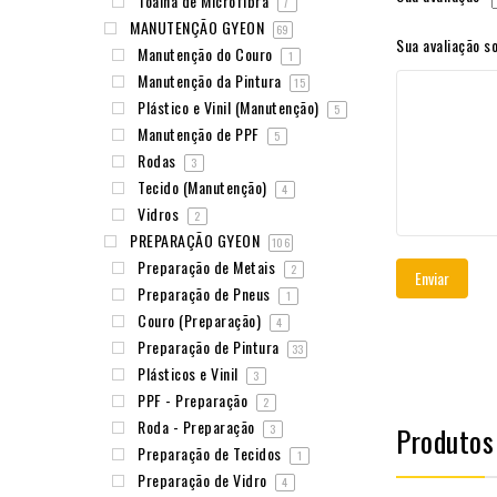
Toalha de Microfibra
7
MANUTENÇÃO GYEON
69
Sua avaliação s
Manutenção do Couro
1
Manutenção da Pintura
15
Plástico e Vinil (Manutenção)
5
Manutenção de PPF
5
Rodas
3
Tecido (Manutenção)
4
Vidros
2
PREPARAÇÃO GYEON
106
Preparação de Metais
2
Preparação de Pneus
1
Couro (Preparação)
4
Preparação de Pintura
33
Plásticos e Vinil
3
PPF - Preparação
2
Roda - Preparação
Produtos
3
Preparação de Tecidos
1
Preparação de Vidro
4