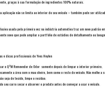
ente, graças à sua formulação de ingredientes 100% naturais.
ua aplicação não se limita ao interior do seu veículo – também pode ser utiliz
clusiva usada pela primeira vez na indústria automotiva traz um novo padrão e
ente novo que pode ampliar o portfólio de estúdios de detalhamento ou lavagen
as e dicas profissionais de Yves Heylen
sar o Q²M Removedor de Odor somente depois de limpar o interior primeiro.
osamente a área com o mau cheiro, bem como o resto do veículo. Não molhe a s
ão seja de tecido, limpe o resíduo.
 do seu carro secar e absorver o produto antes de começar a usar o veículo.