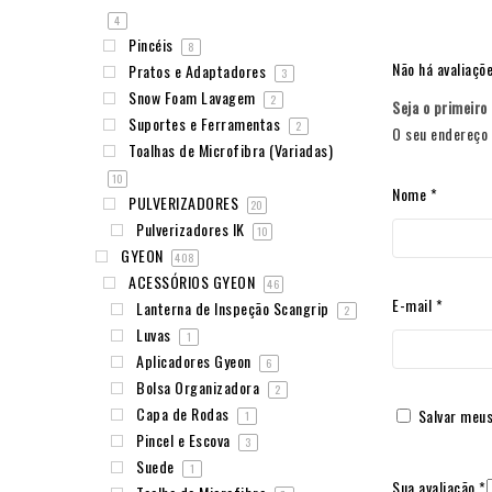
4
Pincéis
8
Não há avaliaçõe
Pratos e Adaptadores
3
Snow Foam Lavagem
2
Seja o primeiro
Suportes e Ferramentas
2
O seu endereço 
Toalhas de Microfibra (Variadas)
10
Nome
*
PULVERIZADORES
20
Pulverizadores IK
10
GYEON
408
ACESSÓRIOS GYEON
46
E-mail
*
Lanterna de Inspeção Scangrip
2
Luvas
1
Aplicadores Gyeon
6
Bolsa Organizadora
2
Capa de Rodas
Salvar meus
1
Pincel e Escova
3
Suede
1
Sua avaliação
*