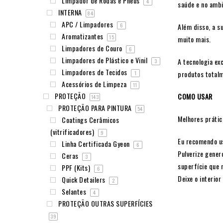
Limpador de Rodas e Pneus
4
saúde e no ambi
INTERNA
84
APC / Limpadores
Além disso, a s
6
Aromatizantes
15
muito mais.
Limpadores de Couro
6
Limpadores de Plástico e Vinil
A tecnologia ex
3
Limpadores de Tecidos
produtos totalm
1
Acessórios de Limpeza
11
PROTEÇÃO
COMO USAR
143
PROTEÇÃO PARA PINTURA
54
Melhores prátic
Coatings Cerâmicos
(vitrificadores)
9
Eu recomendo u
Linha Certificada Gyeon
6
Pulverize gener
Ceras
3
superfície que n
PPF (Kits)
6
Deixe o interior
Quick Detailers
2
Selantes
4
PROTEÇÃO OUTRAS SUPERFÍCIES
39