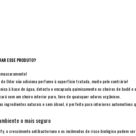
RAR ESSE PRODUTO?
 mascaramento!
e Odor não adiciona perfume à superfície tratada, muito pelo contrário!
nica à base de água, detecta e encapsula quimicamente os cheiros de badd e 
cará com um cheiro interior puro, livre de quaisquer odores orgânicos.
as ingredientes naturais e sem álcool, é perfeito para interiores automotivos
 ambiente o mais seguro
ify, o crescimento antibacteriano e os incômodos de risco biológico podem se