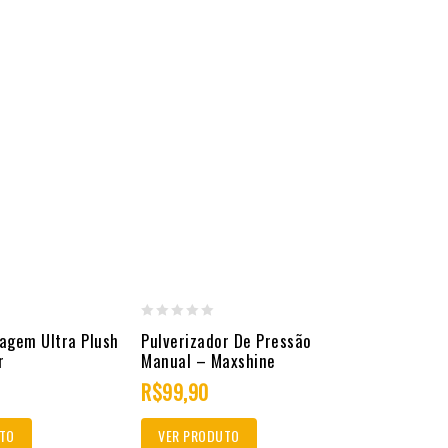
0
agem Ultra Plush
Pulverizador De Pressão
out
r
Manual – Maxshine
of
R$
99,90
5
TO
VER PRODUTO