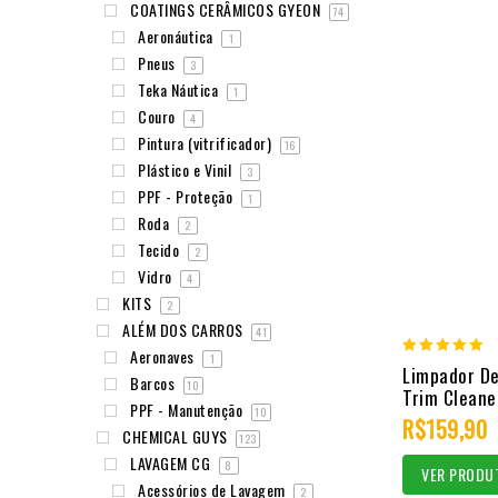
COATINGS CERÂMICOS GYEON
74
Aeronáutica
1
Pneus
3
Teka Náutica
1
Couro
4
Pintura (vitrificador)
16
Plástico e Vinil
3
PPF - Proteção
1
Roda
2
Tecido
2
Vidro
4
KITS
2
ALÉM DOS CARROS
41
Aeronaves
1
5.00
Limpador De
Barcos
10
Trim Cleane
out of 5
PPF - Manutenção
10
R$
159,90
CHEMICAL GUYS
123
LAVAGEM CG
8
VER PRODU
Acessórios de Lavagem
2