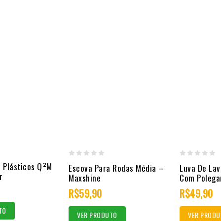
0
0
 Plásticos Q²M
Escova Para Rodas Média –
Luva De Lav
r
out
out
Maxshine
Com Polega
of
of
R$
59,90
R$
49,90
5
5
TO
VER PRODUTO
VER PRODU