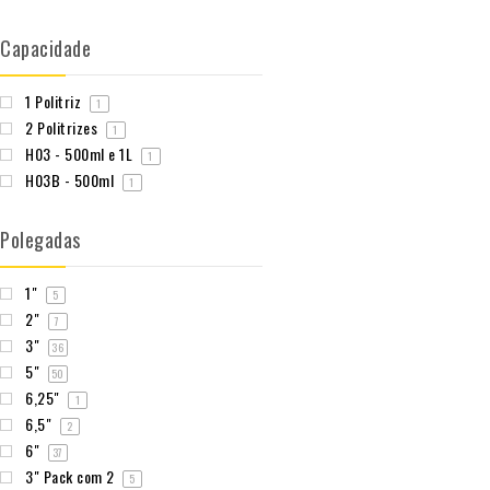
Capacidade
1 Politriz
1
2 Politrizes
1
H03 - 500ml e 1L
1
H03B - 500ml
1
Polegadas
1"
5
2"
7
3"
36
5"
50
6,25"
1
6,5"
2
6"
37
3" Pack com 2
5