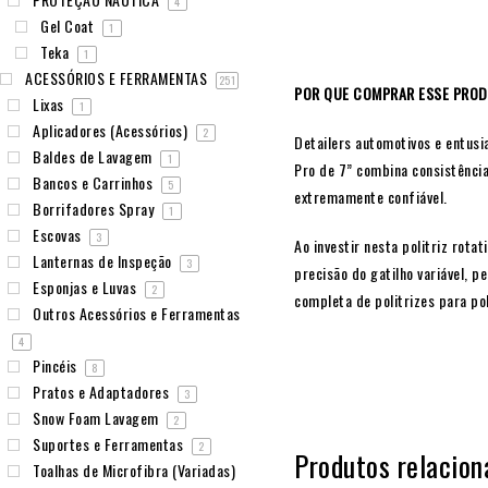
4
Gel Coat
1
Teka
1
ACESSÓRIOS E FERRAMENTAS
251
POR QUE COMPRAR ESSE PRO
Lixas
1
Aplicadores (Acessórios)
2
Detailers automotivos e entusi
Baldes de Lavagem
1
Pro de 7” combina consistênci
Bancos e Carrinhos
5
extremamente confiável.
Borrifadores Spray
1
Escovas
3
Ao investir nesta politriz rot
Lanternas de Inspeção
3
precisão do gatilho variável, p
Esponjas e Luvas
2
completa de
politrizes para p
Outros Acessórios e Ferramentas
4
Pincéis
8
Pratos e Adaptadores
3
Snow Foam Lavagem
2
Suportes e Ferramentas
2
Produtos relacion
Toalhas de Microfibra (Variadas)