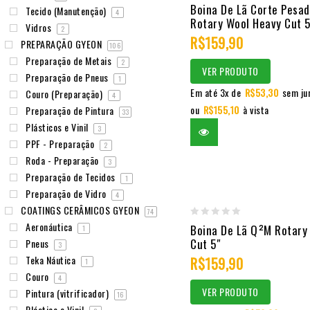
0
Boina De Lã Corte Pesa
Tecido (Manutenção)
4
Rotary Wool Heavy Cut 5
out
Vidros
2
R$
159,90
of
PREPARAÇÃO GYEON
106
5
Preparação de Metais
2
VER PRODUTO
Preparação de Pneus
1
Em até 3x de
R$
53,30
sem ju
Couro (Preparação)
4
ou
R$
155,10
à vista
Preparação de Pintura
33
Plásticos e Vinil
3
PPF - Preparação
2
Roda - Preparação
3
Preparação de Tecidos
1
Preparação de Vidro
4
COATINGS CERÂMICOS GYEON
74
Aeronáutica
0
Boina De Lã Q²M Rotary
1
Cut 5″
Pneus
out
3
Teka Náutica
R$
159,90
of
1
Couro
5
4
VER PRODUTO
Pintura (vitrificador)
16
Plástico e Vinil