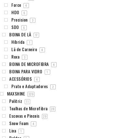
Force
4
HDO
6
Precision
3
SDO
6
BOINA DE LÃ
17
Híbrida
1
Lã de Carneiro
4
Roxa
3
BOINA DE MICROFIBRA
4
BOINA PARA VIDRO
1
ACESSÓRIOS
4
Prato e Adaptadores
2
MAXSHINE
329
Politriz
11
Toalhas de Microfibra
28
Escovas e Pinceis
29
Snow Foam
4
Lixa
1
Baldes