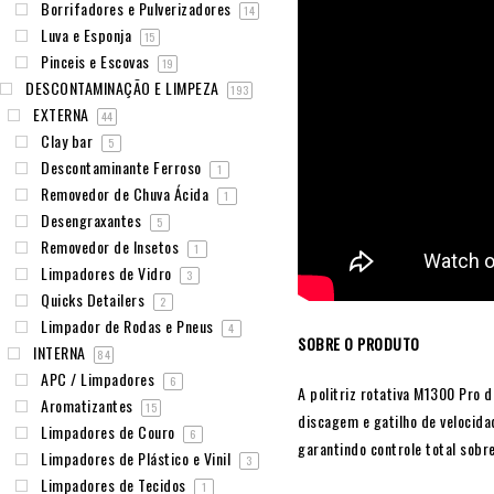
Borrifadores e Pulverizadores
14
Luva e Esponja
15
Pinceis e Escovas
19
DESCONTAMINAÇÃO E LIMPEZA
193
EXTERNA
44
Clay bar
5
Descontaminante Ferroso
1
Removedor de Chuva Ácida
1
Desengraxantes
5
Removedor de Insetos
1
Limpadores de Vidro
3
Quicks Detailers
2
Limpador de Rodas e Pneus
4
SOBRE O PRODUTO
INTERNA
84
APC / Limpadores
6
A politriz rotativa M1300 Pro d
Aromatizantes
15
discagem e gatilho de velocida
Limpadores de Couro
6
garantindo controle total sobr
Limpadores de Plástico e Vinil
3
Limpadores de Tecidos
1