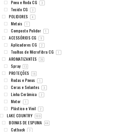
Pneu e Roda CG
3
Tecido CG
3
POLIDORES
4
Metais
1
Composto Polidor
1
ACESSÓRIOS CG
9
Aplicadores CG
2
Toalhas de Microfibra CG
1
AROMATIZANTES
26
Spray
13
PROTEÇÕES
16
Rodas e Pneus
1
Ceras e Selantes
3
Linha Cerâmica
2
Motor
1
Plástico e Vinil
2
LAKE COUNTRY
109
BOINAS DE ESPUMA
44
Cutback
3