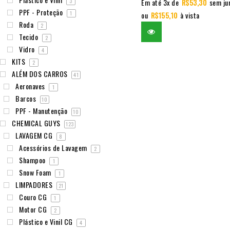
3
Em até 3x de
R$
53,30
sem ju
PPF - Proteção
1
ou
R$
155,10
à vista
Roda
2
Tecido
2
Vidro
4
KITS
2
ALÉM DOS CARROS
41
Aeronaves
1
Barcos
10
PPF - Manutenção
10
CHEMICAL GUYS
123
LAVAGEM CG
8
Acessórios de Lavagem
2
Shampoo
1
Snow Foam
1
LIMPADORES
21
Couro CG
1
Motor CG
2
Plástico e Vinil CG
4