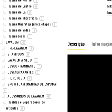
12
Boina de Lustro
11
Boina de Lã
11
Boina de Microfibra
3
Boina One Step (única etapa)
1
Boina de Vidro
2
Boina Jeans
1
LAVAGEM
235
Descrição
Informação
PRÉ-LAVAGEM
5
SHAMPOOS
11
LAVAGEM A SECO
2
DESCONTAMINANTE
7
DESENGRAXANTES
2
HIDROFOBIA
1
SNOW FOAM (CANHÃO DE ESPUMA)
6
ACESSÓRIOS DE LAVAGEM
115
Baldes e Separadores de
Partículas
10