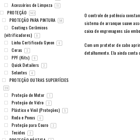
Acessórios de Limpeza
11
PROTEÇÃO
143
O controle de potência consta
PROTEÇÃO PARA PINTURA
54
sistema de arranque suave asse
Coatings Cerâmicos
caixa de engrenagens são embo
(vitrificadores)
9
Linha Certificada Gyeon
6
Com um protetor de cabo aprimo
Ceras
3
detalhamento. Ela ainda conta
PPF (Kits)
6
Quick Detailers
2
Selantes
4
PROTEÇÃO OUTRAS SUPERFÍCIES
39
Proteção de Motor
1
Proteção de Vidro
3
Plástico e Vinil (Proteções)
5
Roda e Pneus
6
Proteção para Couro
2
Tecidos
2
PROTEÇÃO NÁUTICA