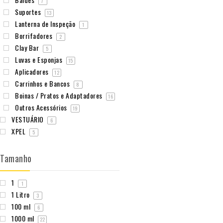
7
Suportes
13
Lanterna de Inspeção
1
Borrifadores
2
Clay Bar
5
Luvas e Esponjas
15
Aplicadores
12
Carrinhos e Bancos
8
Boinas / Pratos e Adaptadores
16
Outros Acessórios
19
VESTUÁRIO
6
XPEL
5
Tamanho
1
1
1 Litro
3
100 ml
6
1000 ml
22