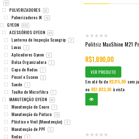
10
PULVERIZADORES
20
Pulverizadores IK
10
GYEON
408
ACESSÓRIOS GYEON
46
Lanterna de Inspeção Scangrip
2
0
Politriz MaxShine M21 P
Luvas
1
out
Aplicadores Gyeon
6
R$
1.890,00
of
Bolsa Organizadora
2
5
Capa de Rodas
1
VER PRODUTO
Pincel e Escova
3
Em até 6x de
R$
315,00
sem ju
Suede
1
ou
R$
1.833,30
à vista
Toalha de Microfibra
7
MANUTENÇÃO GYEON
69
Manutenção do Couro
1
Manutenção da Pintura
15
Plástico e Vinil (Manutenção)
5
Manutenção de PPF
5
Rodas
3