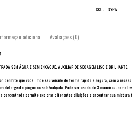
SKU:
GYEW
nformação adicional
Avaliações (0)
O
RADA SEM ÁGUA E SEM ENXÁGUE. AUXILIAR DE SECAGEM LISO E BRILHANTE.
 permite que você limpe seu veículo de forma rápida e segura, sem a necessi
um detergente pingue no solo/calçada. Pode ser usado de 3 maneiras: como l
 concentrada permite explorar diferentes diluições e encontrar sua mistura f