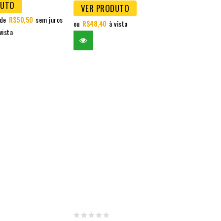
DUTO
VER PRODUTO
 de
R$
50,50
sem juros
ou
R$
48,40
à vista
vista