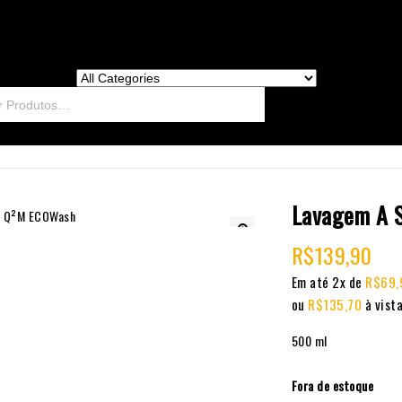
Lavagem A 
R$
139,90
🔍
Em até 2x de
R$
69,
ou
R$
135,70
à vist
500 ml
Fora de estoque