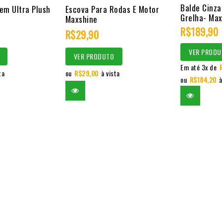
0
0
Balde Cinz
em Ultra Plush
Escova Para Rodas E Motor
Grelha- Max
out
out
Maxshine
R$
189,90
of
of
R$
29,90
5
5
VER PRODU
VER PRODUTO
Em até 3x de
ta
ou
R$
29,00
à vista
ou
R$
184,20
à