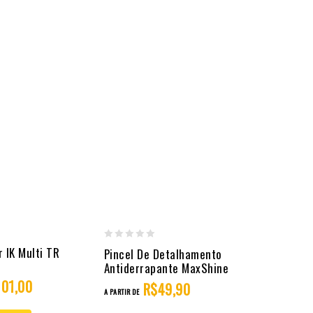
0
r IK Multi TR
Pincel De Detalhamento
out
Antiderrapante MaxShine
101,00
of
R$
49,90
A PARTIR DE
5