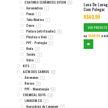
COATINGS CERÂMICOS GYEON
0
74
Luva De Lavag
Aeronáutica
out
Com Polegar
1
Pneus
of
3
R$
49,90
Teka Náutica
1
5
Couro
4
VER PRODUTO
Pintura (vitrificador)
16
ou
R$
48,40
à vis
Plástico e Vinil
3
PPF - Proteção
1
Roda
2
Tecido
2
Vidro
4
KITS
2
ALÉM DOS CARROS
41
Aeronaves
1
Barcos
10
PPF - Manutenção
10
CHEMICAL GUYS
123
LAVAGEM CG
8
Acessórios de Lavagem
2