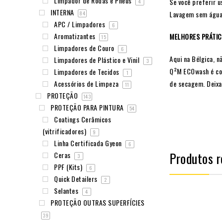
Limpador de Rodas e Pneus
Se você preferir 
4
INTERNA
Lavagem sem água: 
84
APC / Limpadores
6
Aromatizantes
MELHORES PRÁTICA
15
Limpadores de Couro
6
Aqui na Bélgica, n
Limpadores de Plástico e Vinil
3
Q²M ECOwash é com
Limpadores de Tecidos
1
de secagem. Deixan
Acessórios de Limpeza
11
PROTEÇÃO
143
PROTEÇÃO PARA PINTURA
54
Coatings Cerâmicos
(vitrificadores)
9
Linha Certificada Gyeon
6
Produtos r
Ceras
3
PPF (Kits)
6
Quick Detailers
2
Selantes
4
PROTEÇÃO OUTRAS SUPERFÍCIES
39