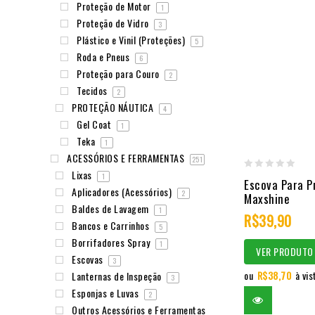
Proteção de Motor
1
Proteção de Vidro
3
Plástico e Vinil (Proteções)
5
Roda e Pneus
6
Proteção para Couro
2
Tecidos
2
PROTEÇÃO NÁUTICA
4
Gel Coat
1
Teka
1
ACESSÓRIOS E FERRAMENTAS
251
Lixas
1
0
Escova Para P
Aplicadores (Acessórios)
2
out
Maxshine
Baldes de Lavagem
1
of
R$
39,90
Bancos e Carrinhos
5
5
Borrifadores Spray
1
VER PRODUTO
Escovas
3
ou
R$
38,70
à vis
Lanternas de Inspeção
3
Esponjas e Luvas
2
Outros Acessórios e Ferramentas