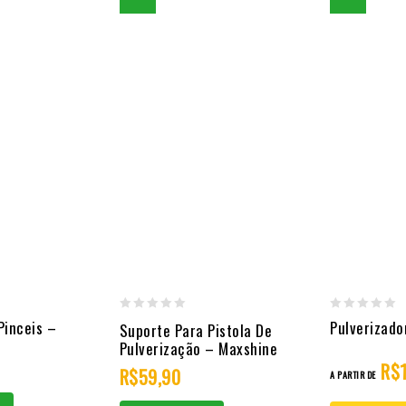
0
0
Pinceis –
Pulverizado
Suporte Para Pistola De
out
out
Pulverização – Maxshine
R$
of
of
R$
59,90
A PARTIR DE
5
5