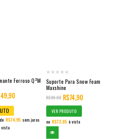
0
nante Ferroso Q²M
Suporte Para Snow Foam
out
Maxshine
149,90
of
R$
74,90
R$
99,90
5
DUTO
VER PRODUTO
 de
R$
74,95
sem juros
ou
R$
72,65
à vista
 vista