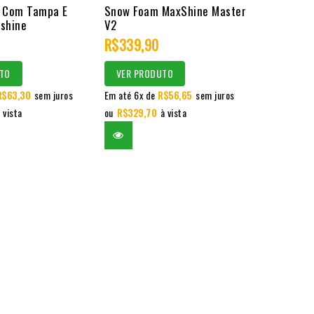
0
a Com Tampa E
Snow Foam MaxShine Master
shine
V2
out
R$
339,90
of
5
TO
VER PRODUTO
R$
63,30
sem juros
Em até 6x de
R$
56,65
sem juros
 vista
ou
R$
329,70
à vista