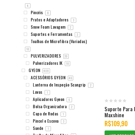
4
Pincéis
8
Pratos e Adaptadores
3
Snow Foam Lavagem
2
Suportes e Ferramentas
2
Toalhas de Microfibra (Variadas)
10
PULVERIZADORES
20
Pulverizadores IK
10
GYEON
408
ACESSÓRIOS GYEON
46
Lanterna de Inspeção Scangrip
2
Luvas
1
Aplicadores Gyeon
6
Bolsa Organizadora
0
2
Suporte Para 
Capa de Rodas
Maxshine
1
out
Pincel e Escova
3
R$
109,90
of
Suede
1
5