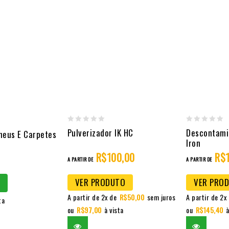
0
0
Pulverizador IK HC
Descontami
neus E Carpetes
Iron
out
out
R$
100,00
R$
of
of
A PARTIR DE
A PARTIR DE
5
5
VER PRODUTO
VER PRO
A partir de 2x de
R$
50,00
sem juros
A partir de 2x
ta
ou
R$
97,00
à vista
ou
R$
145,40
à