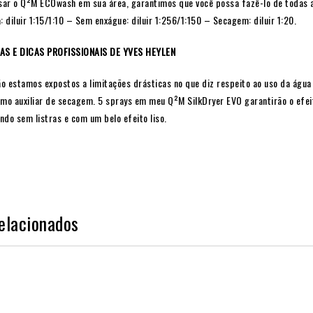
usar o Q²M ECOwash em sua área, garantimos que você possa fazê-lo de todas 
diluir 1:15/1:10 – Sem enxágue: diluir 1:256/1:150 – Secagem: diluir 1:20.
S E DICAS PROFISSIONAIS DE YVES HEYLEN
ão estamos expostos a limitações drásticas no que diz respeito ao uso da água
o auxiliar de secagem. 5 sprays em meu Q²M SilkDryer EVO garantirão o efeit
do sem listras e com um belo efeito liso.
elacionados