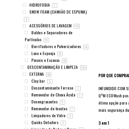
HIDROFOBIA
1
SNOW FOAM (CANHÃO DE ESPUMA)
6
ACESSÓRIOS DE LAVAGEM
115
Baldes e Separadores de
Partículas
10
Borrifadores e Pulverizadores
14
Luva e Esponja
15
Pinceis e Escovas
19
DESCONTAMINAÇÃO E LIMPEZA
193
EXTERNA
POR QUE COMPRA
44
Clay bar
5
Descontaminante Ferroso
INFUNDIDO COM S
1
Removedor de Chuva Ácida
Q²M ECOWash possui
1
Desengraxantes
ótima opção para 
5
Removedor de Insetos
mais segurança du
1
Limpadores de Vidro
3
Quicks Detailers
3 em 1
2