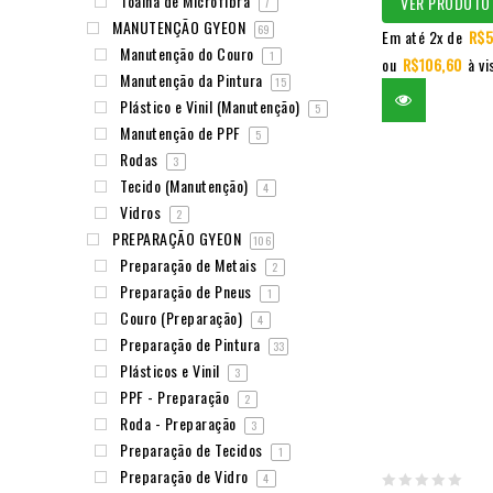
Toalha de Microfibra
VER PRODUTO
7
MANUTENÇÃO GYEON
69
Em até 2x de
R$
5
Manutenção do Couro
1
ou
R$
106,60
à vi
Manutenção da Pintura
15
Plástico e Vinil (Manutenção)
5
Manutenção de PPF
5
Rodas
3
Tecido (Manutenção)
4
Vidros
2
PREPARAÇÃO GYEON
106
Preparação de Metais
2
Preparação de Pneus
1
Couro (Preparação)
4
Preparação de Pintura
33
Plásticos e Vinil
3
PPF - Preparação
2
Roda - Preparação
3
Preparação de Tecidos
1
Preparação de Vidro
4