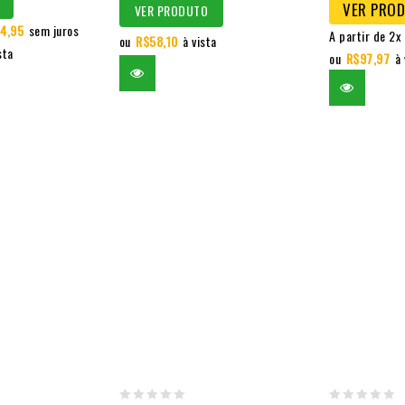
VER PRO
VER PRODUTO
4,95
sem juros
A partir de 2x
ou
R$
58,10
à vista
sta
ou
R$
97,97
à 