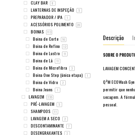
CLAY BAR
8
LANTERNAS DE INSPEÇÃO
5
PREPARADOR / IPA
1
ACESSÓRIOS POLIMENTO
20
BOINAS
113
Descrição
I
Boina de Corte
16
Boina de Refino
12
Boina de Lustro
SOBRE O PRODUT
11
Boina de Lã
11
Boina de Microfibra
LAVAGEM CONCENT
3
Boina One Step (única etapa)
1
Q²M ECOWash Gyeon
Boina de Vidro
2
permitir que nenh
Boina Jeans
1
LAVAGEM
secagem. A fórmula
235
PRÉ-LAVAGEM
pessoal.
5
SHAMPOOS
11
LAVAGEM A SECO
2
DESCONTAMINANTE
7
DESENGRAXANTES
2