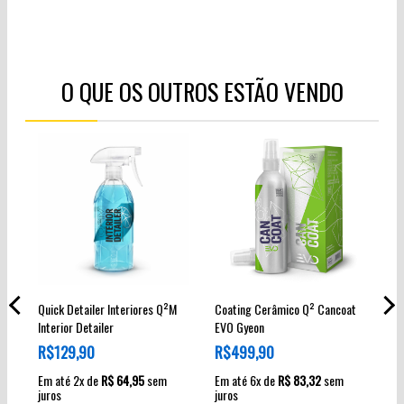
O QUE OS OUTROS ESTÃO VENDO
Quick Detailer Interiores Q²M
Coating Cerâmico Q² Cancoat
Co
Interior Detailer
EVO Gyeon
Gy
R$129,90
R$499,90
R
Em até 2x de
R$ 64,95
sem
Em até 6x de
R$ 83,32
sem
Em
juros
juros
ju