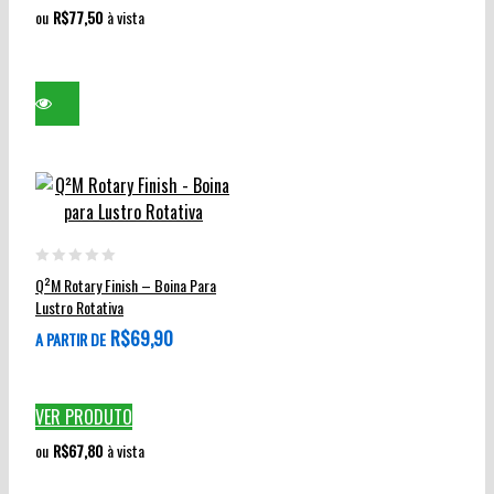
ou
R$
77,50
à vista
Este
produto
0
Q²M Rotary Finish – Boina Para
tem
out
Lustro Rotativa
várias
of
R$
69,90
A PARTIR DE
variantes.
5
As
opções
VER PRODUTO
podem
ou
R$
67,80
à vista
ser
escolhidas