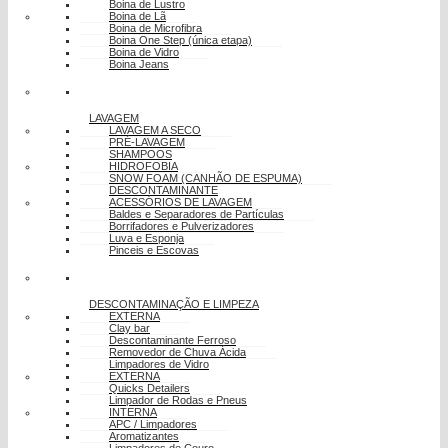
Boina de Lustro
Boina de Lã
Boina de Microfibra
Boina One Step (única etapa)
Boina de Vidro
Boina Jeans
LAVAGEM
LAVAGEM A SECO
PRÉ-LAVAGEM
SHAMPOOS
HIDROFOBIA
SNOW FOAM (CANHÃO DE ESPUMA)
DESCONTAMINANTE
ACESSÓRIOS DE LAVAGEM
Baldes e Separadores de Partículas
Borrifadores e Pulverizadores
Luva e Esponja
Pinceis e Escovas
DESCONTAMINAÇÃO E LIMPEZA
EXTERNA
Clay bar
Descontaminante Ferroso
Removedor de Chuva Ácida
Limpadores de Vidro
EXTERNA
Quicks Detailers
Limpador de Rodas e Pneus
INTERNA
APC / Limpadores
Aromatizantes