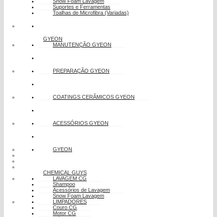
Snow Foam Lavagem
Suportes e Ferramentas
Toalhas de Microfibra (Variadas)
GYEON
MANUTENÇÃO GYEON
PREPARAÇÃO GYEON
COATINGS CERÂMICOS GYEON
ACESSÓRIOS GYEON
GYEON
CHEMICAL GUYS
LAVAGEM CG
Shampoo
Acessórios de Lavagem
Snow Foam Lavagem
LIMPADORES
Couro CG
Motor CG