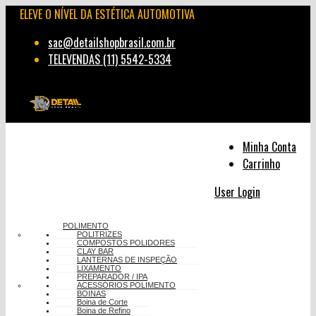
ELEVE O NÍVEL DA ESTÉTICA AUTOMOTIVA
sac@detailshopbrasil.com.br
TELEVENDAS (11) 5542-5334
Minha Conta
Carrinho
User Login
POLIMENTO
POLITRIZES
COMPOSTOS POLIDORES
CLAY BAR
LANTERNAS DE INSPEÇÃO
LIXAMENTO
PREPARADOR / IPA
ACESSÓRIOS POLIMENTO
BOINAS
Boina de Corte
Boina de Refino