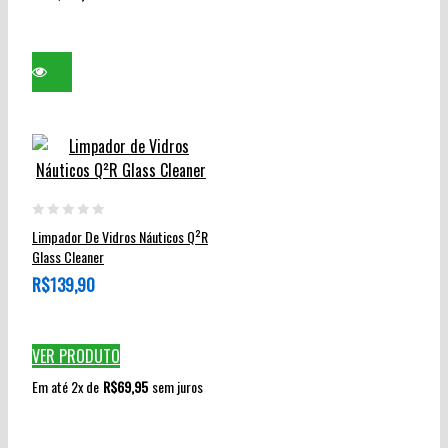
página
do
produto
0
Limpador De Vidros Náuticos Q²R
out
Glass Cleaner
of
R$
139,90
5
VER PRODUTO
Em até 2x de
R$
69,95
sem juros