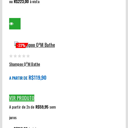
ou
R$
223,00
à vista
-23%
Este
produto
0
Shampoo Q²M Bathe
tem
out
várias
of
R$
119,90
A PARTIR DE
variantes.
5
As
opções
VER PRODUTO
podem
A partir de 2x de
R$
59,95
sem
ser
escolhidas
juros
na