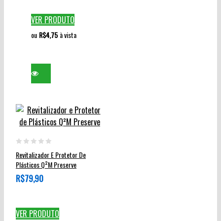
As
opções
VER PRODUTO
podem
ou
R$
4,75
à vista
ser
escolhidas
na
página
do
produto
0
Revitalizador E Protetor De
out
Plásticos Q²M Preserve
of
R$
79,90
5
VER PRODUTO