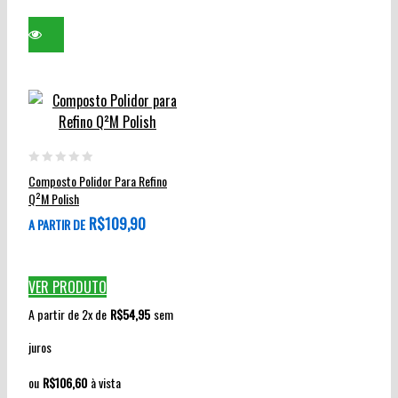
na
página
do
produto
Este
produto
0
Composto Polidor Para Refino
tem
out
Q²M Polish
várias
of
R$
109,90
A PARTIR DE
variantes.
5
As
opções
VER PRODUTO
podem
A partir de 2x de
R$
54,95
sem
ser
escolhidas
juros
na
ou
R$
106,60
à vista
página