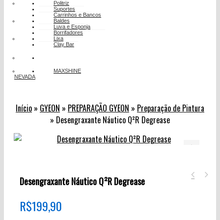
Politriz
Suportes
Carrinhos e Bancos
Baldes
Luva e Esponja
Borrifadores
Lixa
Clay Bar
MAXSHINE
NEVADA
Início
»
GYEON
»
PREPARAÇÃO GYEON
»
Preparação de Pintura
»
Desengraxante Náutico Q²R Degrease
🔍
Desengraxante Náutico Q²R Degrease
R$
199,90