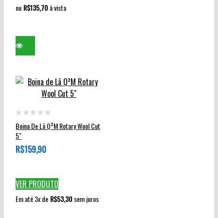
ou
R$
135,70
à vista
0
Boina De Lã Q²M Rotary Wool Cut
out
5″
of
R$
159,90
5
VER PRODUTO
Em até 3x de
R$
53,30
sem juros