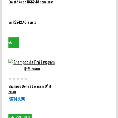
Em até 4x de
R$
62,48
sem juros
ser
escolhidas
na
ou
R$
242,40
à vista
página
do
produto
0
Shampoo De Pré Lavagem Q²M
out
Foam
of
R$
149,90
5
VER PRODUTO