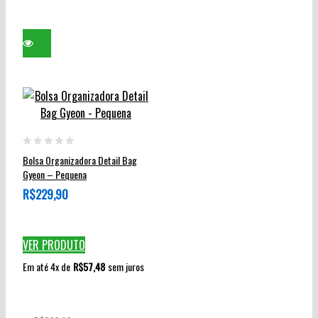
do
produto
0
Bolsa Organizadora Detail Bag
out
Gyeon – Pequena
of
R$
229,90
5
VER PRODUTO
Em até 4x de
R$
57,48
sem juros