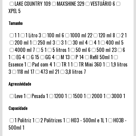
LAKE COUNTRY
109
MAXSHINE
329
VESTUÁRIO
6
XPEL
5
Tamanho
1
1
1 Litro
3
100 ml
6
1000 ml
22
120 ml
8
2
1
200 ml
1
250 ml
3
3
1
30 ml
4
4
1
400 ml
5
4000 ml
7
5
1
5 litros
1
50 ml
6
500 ml
23
6
1
EG
4
G
15
GG
4
M
13
P
14
Refil 50ml
1
Essence
1
Pad com 4
1
TR 1
1
TR Mini 360
1
1,9 litros
3
118 ml
17
473 ml
21
3,8 litros
7
Agressividade
Leve
1
Pesada
1
1200
1
1500
1
2000
1
3000
1
Capacidade
1 Politriz
1
2 Politrizes
1
H03 - 500ml e 1L
1
H03B -
500ml
1