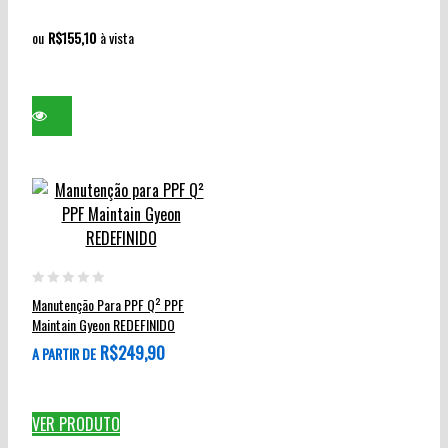
ou
R$
155,10
à vista
Este
produto
0
Manutenção Para PPF Q² PPF
tem
out
Maintain Gyeon REDEFINIDO
várias
of
R$
249,90
A PARTIR DE
variantes.
5
As
opções
VER PRODUTO
podem