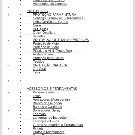
Limpadores de Couro
Acessórios de Limpeza
PROTEÇÕES
PROTEÇÃO PARA PINTURA
Coatings Cerâmicos (vitrificadores)
Linha Certificada Gyeon
Ceras
PPF (Kits)
Quick Detailers
Selantes
PROTEÇÃO OUTRAS SUPERFÍCIES
Proteção de Motor
Proteção de Vidro
Plástico e Vinil (Proteções)
Roda e Pneus
Proteção para Couro
Tecidos
PROTEÇÃO NÁUTICA
Gel Coat
Teka
ACESSÓRIOS E FERRAMENTAS
Pulverizadores IK
Lixas
Aplicadores (Acessórios)
Baldes de Lavagem
Bancos e Carrinhos
Borrifadores Spray
Escovas
Lanternas de Inspeção
Esponjas e Luvas
Outros Acessórios e Ferramentas
Pincéis
Pratos e Adaptadores