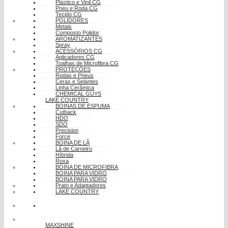
Plástico e Vinil CG
Pneu e Roda CG
Tecido CG
POLIDORES
Metais
Composto Polidor
AROMATIZANTES
Spray
ACESSÓRIOS CG
Aplicadores CG
Toalhas de Microfibra CG
PROTEÇÕES
Rodas e Pneus
Ceras e Selantes
Linha Cerâmica
CHEMICAL GUYS
LAKE COUNTRY
BOINAS DE ESPUMA
Cutback
HDO
SDO
Precision
Force
BOINA DE LÃ
Lã de Carneiro
Híbrida
Roxa
BOINA DE MICROFIBRA
BOINA PARA VIDRO
BOINA PARA VIDRO
Prato e Adaptadores
LAKE COUNTRY
MAXSHINE