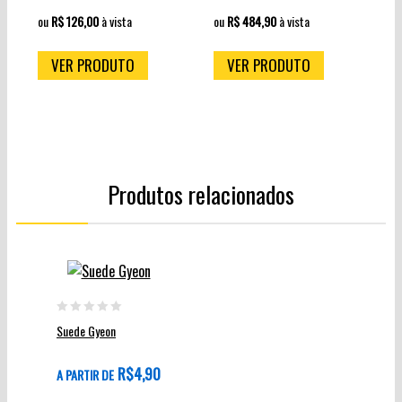
ou
R$ 126,00
à vista
ou
R$ 484,90
à vista
o
VER PRODUTO
VER PRODUTO
Produtos relacionados
Este
produto
0
Suede Gyeon
tem
out
várias
of
R$
4,90
A PARTIR DE
variantes.
5