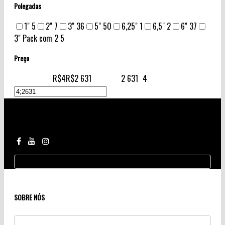
Polegadas
1"
5
2"
7
3"
36
5"
50
6,25"
1
6,5"
2
6"
37
3" Pack com 2
5
Preço
R$4
R$2 631
2 631
4
Siga Nossas Redes
SOBRE NÓS