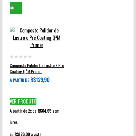
Este
produto
0
Composto Polidor De Lustro E Pré
tem
out
Coating Q²M Primer
várias
of
R$
129,90
A PARTIR DE
variantes.
5
As
opções
VER PRODUTO
podem
A partir de 2x de
R$
64,95
sem
ser
escolhidas
juros
na
ou
R$
126,00
à vista