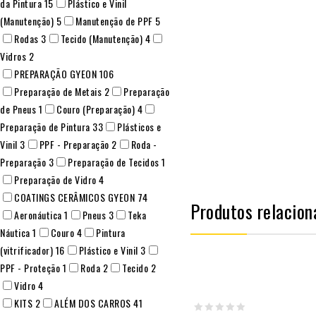
da Pintura
15
Plástico e Vinil
(Manutenção)
5
Manutenção de PPF
5
Rodas
3
Tecido (Manutenção)
4
Vidros
2
PREPARAÇÃO GYEON
106
Preparação de Metais
2
Preparação
de Pneus
1
Couro (Preparação)
4
Preparação de Pintura
33
Plásticos e
Vinil
3
PPF - Preparação
2
Roda -
Preparação
3
Preparação de Tecidos
1
Preparação de Vidro
4
COATINGS CERÂMICOS GYEON
74
Produtos relacion
Aeronáutica
1
Pneus
3
Teka
Náutica
1
Couro
4
Pintura
(vitrificador)
16
Plástico e Vinil
3
PPF - Proteção
1
Roda
2
Tecido
2
Vidro
4
KITS
2
ALÉM DOS CARROS
41