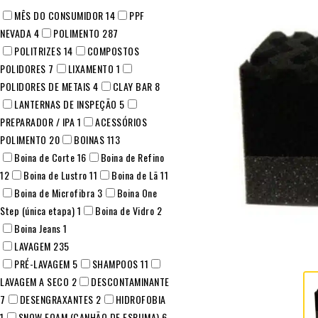
MÊS DO CONSUMIDOR
14
PPF
NEVADA
4
POLIMENTO
287
POLITRIZES
14
COMPOSTOS
POLIDORES
7
LIXAMENTO
1
POLIDORES DE METAIS
4
CLAY BAR
8
LANTERNAS DE INSPEÇÃO
5
PREPARADOR / IPA
1
ACESSÓRIOS
POLIMENTO
20
BOINAS
113
Boina de Corte
16
Boina de Refino
12
Boina de Lustro
11
Boina de Lã
11
Boina de Microfibra
3
Boina One
Step (única etapa)
1
Boina de Vidro
2
Boina Jeans
1
LAVAGEM
235
PRÉ-LAVAGEM
5
SHAMPOOS
11
LAVAGEM A SECO
2
DESCONTAMINANTE
7
DESENGRAXANTES
2
HIDROFOBIA
1
SNOW FOAM (CANHÃO DE ESPUMA)
6