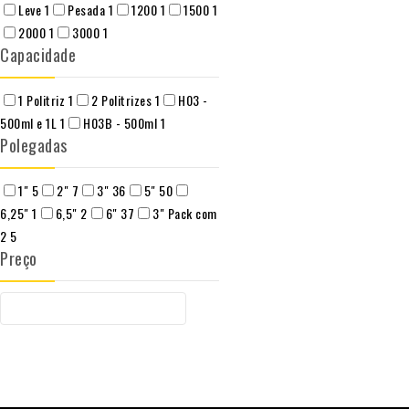
Leve
1
Pesada
1
1200
1
1500
1
2000
1
3000
1
Capacidade
1 Politriz
1
2 Politrizes
1
H03 -
500ml e 1L
1
H03B - 500ml
1
Polegadas
1"
5
2"
7
3"
36
5"
50
6,25"
1
6,5"
2
6"
37
3" Pack com
2
5
Preço