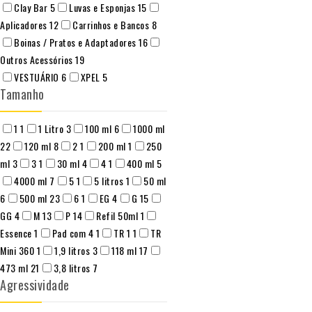
Clay Bar
5
Luvas e Esponjas
15
Aplicadores
12
Carrinhos e Bancos
8
Boinas / Pratos e Adaptadores
16
Outros Acessórios
19
VESTUÁRIO
6
XPEL
5
Tamanho
1
1
1 Litro
3
100 ml
6
1000 ml
22
120 ml
8
2
1
200 ml
1
250
ml
3
3
1
30 ml
4
4
1
400 ml
5
4000 ml
7
5
1
5 litros
1
50 ml
6
500 ml
23
6
1
EG
4
G
15
GG
4
M
13
P
14
Refil 50ml
1
Essence
1
Pad com 4
1
TR 1
1
TR
Mini 360
1
1,9 litros
3
118 ml
17
473 ml
21
3,8 litros
7
Agressividade