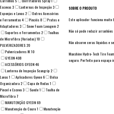
Carrinhos
5
Borrifadores Spray
1
Escovas
3
Lanternas de Inspeção
3
SOBRE O PRODUTO
Esponjas e Luvas
2
Outros Acessórios
Este aplicador funciona muito 
e Ferramentas
4
Pincéis
8
Pratos e
Adaptadores
3
Snow Foam Lavagem
2
Não só pode reduzir arranhões
Suportes e Ferramentas
2
Toalhas
de Microfibra (Variadas)
10
Não absorve ceras líquidas e 
PULVERIZADORES
20
Pulverizadores IK
10
Maxshine Hydro-Tech Tire Foam
GYEON
408
seguro. Perfeito para espaço in
ACESSÓRIOS GYEON
46
Lanterna de Inspeção Scangrip
2
Luvas
1
Aplicadores Gyeon
6
Bolsa
Organizadora
2
Capa de Rodas
1
Pincel e Escova
3
Suede
1
Toalha de
Microfibra
7
MANUTENÇÃO GYEON
69
Manutenção do Couro
1
Manutenção