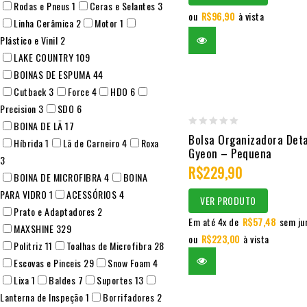
Rodas e Pneus
1
Ceras e Selantes
3
ou
R$
96,90
à vista
Linha Cerâmica
2
Motor
1
Plástico e Vinil
2
LAKE COUNTRY
109
BOINAS DE ESPUMA
44
Cutback
3
Force
4
HDO
6
Precision
3
SDO
6
BOINA DE LÃ
17
0
Bolsa Organizadora Deta
Híbrida
1
Lã de Carneiro
4
Roxa
Gyeon – Pequena
out
3
R$
229,90
of
BOINA DE MICROFIBRA
4
BOINA
5
PARA VIDRO
1
ACESSÓRIOS
4
VER PRODUTO
Prato e Adaptadores
2
Em até 4x de
R$
57,48
sem ju
MAXSHINE
329
ou
R$
223,00
à vista
Politriz
11
Toalhas de Microfibra
28
Escovas e Pinceis
29
Snow Foam
4
Lixa
1
Baldes
7
Suportes
13
Lanterna de Inspeção
1
Borrifadores
2