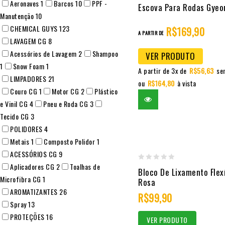
Aeronaves
1
Barcos
10
PPF -
0
Escova Para Rodas Gyeo
Manutenção
10
out
CHEMICAL GUYS
123
R$
169,90
of
A PARTIR DE
LAVAGEM CG
8
5
Acessórios de Lavagem
2
Shampoo
VER PRODUTO
1
Snow Foam
1
A partir de 3x de
R$
56,63
se
LIMPADORES
21
ou
R$
164,80
à vista
Couro CG
1
Motor CG
2
Plástico
e Vinil CG
4
Pneu e Roda CG
3
Tecido CG
3
POLIDORES
4
Metais
1
Composto Polidor
1
ACESSÓRIOS CG
9
Aplicadores CG
2
Toalhas de
0
Bloco De Lixamento Flex
Microfibra CG
1
out
Rosa
AROMATIZANTES
26
of
R$
99,90
Spray
13
5
PROTEÇÕES
16
VER PRODUTO