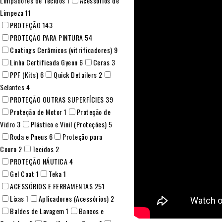
Limpadores de Tecidos
1
Acessórios de
Limpeza
11
PROTEÇÃO
143
PROTEÇÃO PARA PINTURA
54
Coatings Cerâmicos (vitrificadores)
9
Linha Certificada Gyeon
6
Ceras
3
PPF (Kits)
6
Quick Detailers
2
Selantes
4
PROTEÇÃO OUTRAS SUPERFÍCIES
39
Proteção de Motor
1
Proteção de
Vidro
3
Plástico e Vinil (Proteções)
5
Roda e Pneus
6
Proteção para
Couro
2
Tecidos
2
PROTEÇÃO NÁUTICA
4
Gel Coat
1
Teka
1
ACESSÓRIOS E FERRAMENTAS
251
Lixas
1
Aplicadores (Acessórios)
2
Baldes de Lavagem
1
Bancos e