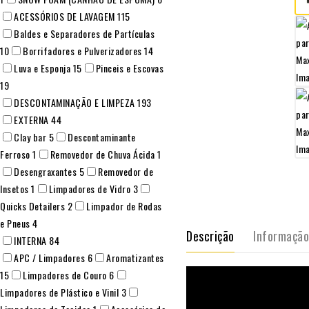
ACESSÓRIOS DE LAVAGEM
115
Baldes e Separadores de Partículas
10
Borrifadores e Pulverizadores
14
Luva e Esponja
15
Pinceis e Escovas
19
DESCONTAMINAÇÃO E LIMPEZA
193
EXTERNA
44
Clay bar
5
Descontaminante
Ferroso
1
Removedor de Chuva Ácida
1
Desengraxantes
5
Removedor de
Insetos
1
Limpadores de Vidro
3
Quicks Detailers
2
Limpador de Rodas
e Pneus
4
Descrição
Informação
INTERNA
84
APC / Limpadores
6
Aromatizantes
15
Limpadores de Couro
6
Limpadores de Plástico e Vinil
3