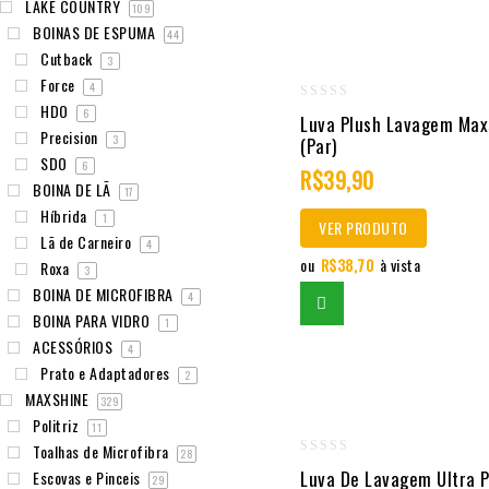
LAKE COUNTRY
109
BOINAS DE ESPUMA
44
Cutback
3
Force
4
HDO
0
6
Luva Plush Lavagem Max
Precision
out
3
(par)
SDO
of
6
R$
39,90
BOINA DE LÃ
17
5
Híbrida
1
VER PRODUTO
Lã de Carneiro
4
ou
R$
38,70
à vista
Roxa
3
BOINA DE MICROFIBRA
4
BOINA PARA VIDRO
1
ACESSÓRIOS
4
Prato e Adaptadores
2
MAXSHINE
329
Politriz
11
Toalhas de Microfibra
28
0
Luva De Lavagem Ultra P
Escovas e Pinceis
29