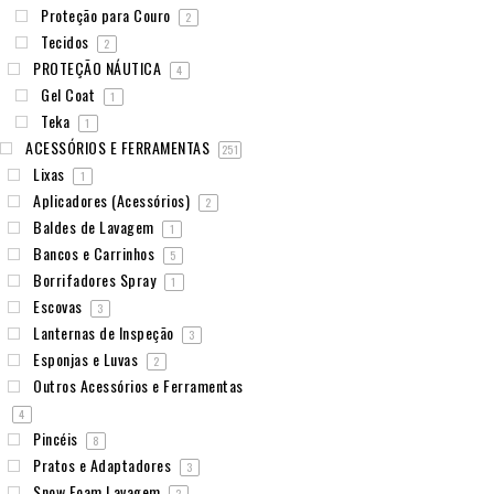
Proteção para Couro
2
Tecidos
2
PROTEÇÃO NÁUTICA
4
Gel Coat
1
Teka
1
ACESSÓRIOS E FERRAMENTAS
251
Lixas
1
Aplicadores (Acessórios)
2
Baldes de Lavagem
1
Bancos e Carrinhos
5
Borrifadores Spray
1
Escovas
3
Lanternas de Inspeção
3
Esponjas e Luvas
2
Outros Acessórios e Ferramentas
4
Pincéis
8
Pratos e Adaptadores
3
Snow Foam Lavagem
2