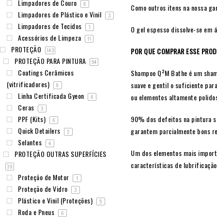
Limpadores de Couro
6
Como outros itens na nossa g
Limpadores de Plástico e Vinil
3
Limpadores de Tecidos
1
O gel espesso dissolve-se em 
Acessórios de Limpeza
11
PROTEÇÃO
POR QUE COMPRAR ESSE PRO
143
PROTEÇÃO PARA PINTURA
54
Coatings Cerâmicos
Shampoo Q²M Bathe é um shampo
(vitrificadores)
suave e gentil o suficiente p
9
Linha Certificada Gyeon
ou elementos altamente polid
6
Ceras
3
PPF (Kits)
90% dos defeitos na pintura s
6
Quick Detailers
garantem parcialmente bons re
2
Selantes
4
Um dos elementos mais importa
PROTEÇÃO OUTRAS SUPERFÍCIES
características de lubrificação
39
Proteção de Motor
1
Proteção de Vidro
3
Plástico e Vinil (Proteções)
5
Roda e Pneus
6