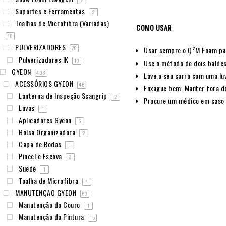
Suportes e Ferramentas
2
Toalhas de Microfibra (Variadas)
COMO USAR
10
PULVERIZADORES
20
Usar sempre o Q²M Foam para
Pulverizadores IK
10
Use o método de dois baldes
GYEON
408
Lave o seu carro com uma lu
ACESSÓRIOS GYEON
46
Enxague bem. Manter fora do
Lanterna de Inspeção Scangrip
2
Procure um médico em caso 
Luvas
1
Aplicadores Gyeon
6
Bolsa Organizadora
2
Capa de Rodas
1
Pincel e Escova
3
Suede
1
Toalha de Microfibra
7
MANUTENÇÃO GYEON
69
Manutenção do Couro
1
Manutenção da Pintura
15