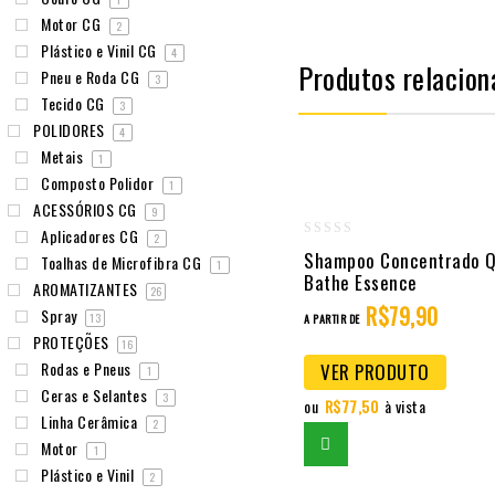
Motor CG
2
Plástico e Vinil CG
4
Produtos relacion
Pneu e Roda CG
3
Tecido CG
3
POLIDORES
4
Metais
1
Composto Polidor
1
ACESSÓRIOS CG
9
Aplicadores CG
2
0
Shampoo Concentrado 
Toalhas de Microfibra CG
1
out
Bathe Essence
AROMATIZANTES
26
of
R$
79,90
Spray
13
A PARTIR DE
5
PROTEÇÕES
16
Rodas e Pneus
VER PRODUTO
1
Ceras e Selantes
3
ou
R$
77,50
à vista
Linha Cerâmica
2
Motor
1
Plástico e Vinil
2