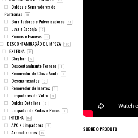
Baldes e Separadores de
Partículas
10
Borrifadores e Pulverizadores
14
Luva e Esponja
15
Pinceis e Escovas
19
DESCONTAMINAÇÃO E LIMPEZA
193
EXTERNA
44
Clay bar
5
Descontaminante Ferroso
1
Removedor de Chuva Ácida
1
Desengraxantes
5
Removedor de Insetos
1
Limpadores de Vidro
3
Quicks Detailers
2
Limpador de Rodas e Pneus
4
INTERNA
84
APC / Limpadores
6
SOBRE O PRODUTO
Aromatizantes
15