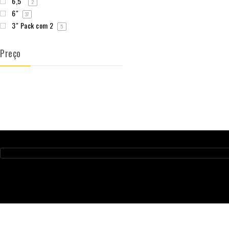
6,5"
2
6"
37
3" Pack com 2
5
Preço