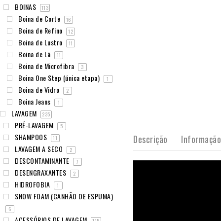
BOINAS
113
Boina de Corte
16
Boina de Refino
12
Boina de Lustro
11
Boina de Lã
11
Boina de Microfibra
3
Boina One Step (única etapa)
1
Boina de Vidro
2
Boina Jeans
1
LAVAGEM
235
PRÉ-LAVAGEM
5
SHAMPOOS
Descrição
Informação
11
LAVAGEM A SECO
2
DESCONTAMINANTE
7
DESENGRAXANTES
2
HIDROFOBIA
1
SNOW FOAM (CANHÃO DE ESPUMA)
6
ACESSÓRIOS DE LAVAGEM
115