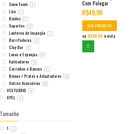
out
Com Polegar
Snow Foam
4
of
R$
49,90
Lixa
1
5
Baldes
7
VER PRODUTO
Suportes
13
Lanterna de Inspeção
1
ou
R$
48,40
à vista
Borrifadores
2
Clay Bar
5
Luvas e Esponjas
15
Aplicadores
12
Carrinhos e Bancos
8
Boinas / Pratos e Adaptadores
16
Outros Acessórios
19
VESTUÁRIO
6
XPEL
5
Tamanho
1
1