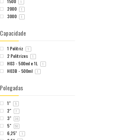
1500
1
2000
1
3000
1
Capacidade
1 Politriz
1
2 Politrizes
1
H03 - 500ml e 1L
1
H03B - 500ml
1
Polegadas
1"
5
2"
7
3"
36
5"
50
6,25"
1