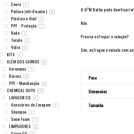
Couro
4
O Q²M Bathe pode danificar/alt
Pintura (vitrificador)
16
Plástico e Vinil
3
Não.
PPF - Proteção
1
Roda
2
Preciso esfregar a solução?
Tecido
2
Vidro
4
Sim, esfregue o veículo com um
KITS
2
ALÉM DOS CARROS
41
Aeronaves
1
Barcos
10
Peso
PPF - Manutenção
10
CHEMICAL GUYS
Dimensões
123
LAVAGEM CG
8
Acessórios de Lavagem
Tamanho
2
Shampoo
1
Snow Foam
1
LIMPADORES
21
Couro CG
1