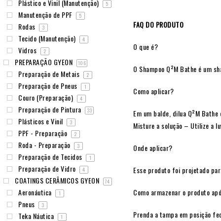
Plástico e Vinil (Manutenção)
5
Manutenção de PPF
5
FAQ DO PRODUTO
Rodas
3
Tecido (Manutenção)
4
O que é?
Vidros
2
PREPARAÇÃO GYEON
106
O Shampoo Q²M Bathe é um sham
Preparação de Metais
2
Preparação de Pneus
1
Como aplicar?
Couro (Preparação)
4
Preparação de Pintura
33
Em um balde, dilua Q²M Bathe 
Plásticos e Vinil
3
Misture a solução – Utilize a 
PPF - Preparação
2
Roda - Preparação
3
Onde aplicar?
Preparação de Tecidos
1
Preparação de Vidro
Esse produto foi projetado para
4
COATINGS CERÂMICOS GYEON
74
Aeronáutica
Como armazenar o produto apó
1
Pneus
3
Prenda a tampa em posição fech
Teka Náutica
1