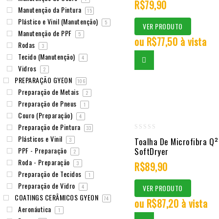
R$
79,90
Manutenção da Pintura
15
5
Plástico e Vinil (Manutenção)
5
VER PRODUTO
Manutenção de PPF
5
ou
R$
77,50
à vista
Rodas
3
Tecido (Manutenção)
4
Vidros
2
PREPARAÇÃO GYEON
106
Preparação de Metais
2
Preparação de Pneus
1
Couro (Preparação)
4
Preparação de Pintura
33
0
Plásticos e Vinil
Toalha De Microfibra Q
3
out
PPF - Preparação
SoftDryer
2
of
Roda - Preparação
3
R$
89,90
Preparação de Tecidos
5
1
Preparação de Vidro
4
VER PRODUTO
COATINGS CERÂMICOS GYEON
74
ou
R$
87,20
à vista
Aeronáutica
1