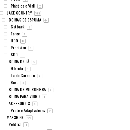
Plástico e Vinil
2
LAKE COUNTRY
109
BOINAS DE ESPUMA
44
Cutback
3
Force
4
HDO
6
Precision
3
SDO
6
BOINA DE LÃ
17
Híbrida
1
Lã de Carneiro
4
Roxa
3
BOINA DE MICROFIBRA
4
BOINA PARA VIDRO
1
ACESSÓRIOS
4
Prato e Adaptadores
2
MAXSHINE
329
Politriz
11