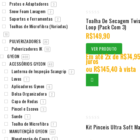
Pratos e Adaptadores
3
Snow Foam Lavagem
2
Suportes e Ferramentas
0
2
Toalha De Secagem Twi
Toalhas de Microfibra (Variadas)
Loop (Pack Com 3)
out
of
R$
149,90
10
PULVERIZADORES
5
20
Pulverizadores IK
VER PRODUTO
10
Em até 2x de
R$
74,9
GYEON
408
juros
ACESSÓRIOS GYEON
46
ou
R$
145,40
à vista
Lanterna de Inspeção Scangrip
2
Luvas
1
Aplicadores Gyeon
6
Bolsa Organizadora
2
Capa de Rodas
1
Pincel e Escova
3
Suede
1
Toalha de Microfibra
0
7
Kit Pinceis Ultra Soft M
MANUTENÇÃO GYEON
out
69
Manutenção do Couro
of
1