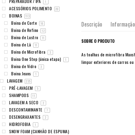
PREPARADOR / IPA
1
ACESSÓRIOS POLIMENTO
20
BOINAS
113
Boina de Corte
Descrição
Informação
16
Boina de Refino
12
Boina de Lustro
11
SOBRE O PRODUTO
Boina de Lã
11
Boina de Microfibra
3
As toalhas de microfibra Maxsh
Boina One Step (única etapa)
1
limpar exteriores de carros ou 
Boina de Vidro
2
Boina Jeans
1
LAVAGEM
235
PRÉ-LAVAGEM
5
SHAMPOOS
11
LAVAGEM A SECO
2
DESCONTAMINANTE
7
DESENGRAXANTES
2
HIDROFOBIA
1
SNOW FOAM (CANHÃO DE ESPUMA)