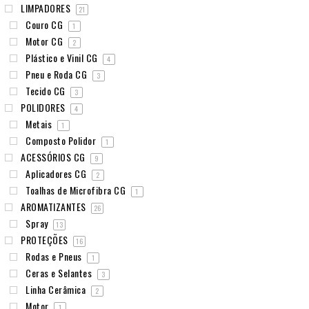
LIMPADORES
21
Couro CG
1
Motor CG
2
Plástico e Vinil CG
4
Pneu e Roda CG
3
Tecido CG
3
POLIDORES
4
Metais
1
Composto Polidor
1
ACESSÓRIOS CG
9
Aplicadores CG
2
Toalhas de Microfibra CG
1
AROMATIZANTES
26
Spray
13
PROTEÇÕES
16
Rodas e Pneus
1
Ceras e Selantes
3
Linha Cerâmica
2
Motor
1