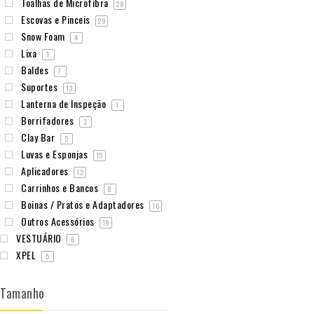
Toalhas de Microfibra
28
Escovas e Pinceis
29
Snow Foam
4
Lixa
1
Baldes
7
Suportes
13
Lanterna de Inspeção
1
Borrifadores
2
Clay Bar
5
Luvas e Esponjas
15
Aplicadores
12
Carrinhos e Bancos
8
Boinas / Pratos e Adaptadores
16
Outros Acessórios
19
VESTUÁRIO
6
XPEL
5
Tamanho