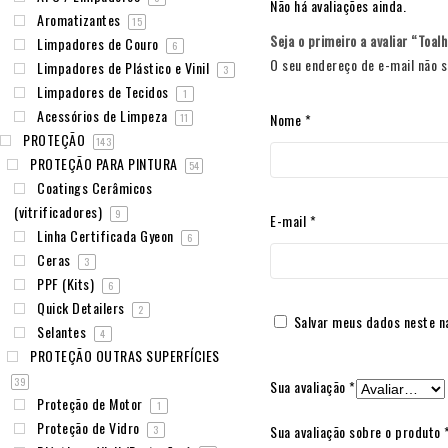
Não há avaliações ainda.
Aromatizantes
15
Seja o primeiro a avaliar “To
Limpadores de Couro
6
O seu endereço de e-mail não s
Limpadores de Plástico e Vinil
3
Limpadores de Tecidos
1
Acessórios de Limpeza
Nome
*
11
PROTEÇÃO
143
PROTEÇÃO PARA PINTURA
54
Coatings Cerâmicos
(vitrificadores)
9
E-mail
*
Linha Certificada Gyeon
6
Ceras
3
PPF (Kits)
6
Quick Detailers
2
Salvar meus dados neste n
Selantes
4
PROTEÇÃO OUTRAS SUPERFÍCIES
39
Sua avaliação
*
Proteção de Motor
1
Proteção de Vidro
Sua avaliação sobre o produto
3