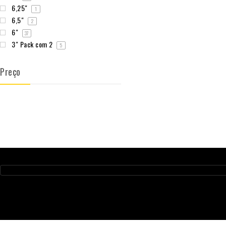
6,25"
1
6,5"
2
6"
37
3" Pack com 2
5
Preço