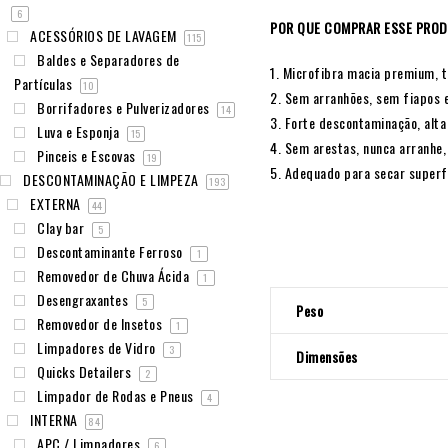
6
POR QUE COMPRAR ESSE PRO
ACESSÓRIOS DE LAVAGEM
115
Baldes e Separadores de
1. Microfibra macia premium, t
Partículas
10
2. Sem arranhões, sem fiapos
Borrifadores e Pulverizadores
14
3. Forte descontaminação, alt
Luva e Esponja
15
4. Sem arestas, nunca arranhe
Pinceis e Escovas
19
5. Adequado para secar superfí
DESCONTAMINAÇÃO E LIMPEZA
193
EXTERNA
44
Clay bar
5
Descontaminante Ferroso
1
Removedor de Chuva Ácida
1
Desengraxantes
5
Peso
Removedor de Insetos
1
Limpadores de Vidro
3
Dimensões
Quicks Detailers
2
Limpador de Rodas e Pneus
4
INTERNA
84
APC / Limpadores
6