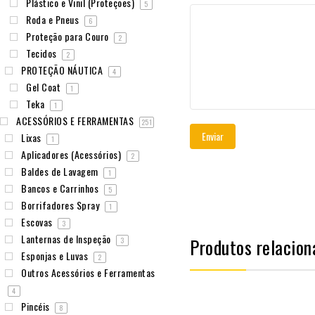
Plástico e Vinil (Proteções)
5
Roda e Pneus
6
Proteção para Couro
2
Tecidos
2
PROTEÇÃO NÁUTICA
4
Gel Coat
1
Teka
1
ACESSÓRIOS E FERRAMENTAS
251
Lixas
1
Aplicadores (Acessórios)
2
Baldes de Lavagem
1
Bancos e Carrinhos
5
Borrifadores Spray
1
Escovas
3
Lanternas de Inspeção
Produtos relacion
3
Esponjas e Luvas
2
Outros Acessórios e Ferramentas
4
Pincéis
8