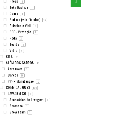
Pneus
3
Teka Náutica
1
Couro
4
Pintura (vitrificador)
16
Plástico e Vinil
3
PPF - Proteção
1
Roda
2
Tecido
2
Vidro
4
KITS
2
ALÉM DOS CARROS
41
Aeronaves
1
Barcos
10
PPF - Manutenção
10
CHEMICAL GUYS
123
LAVAGEM CG
8
Acessórios de Lavagem
2
Shampoo
1
Snow Foam
1