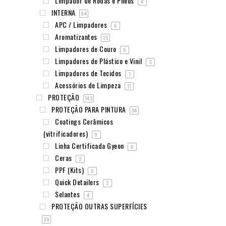
Limpador de Rodas e Pneus
4
INTERNA
84
APC / Limpadores
6
Aromatizantes
15
Limpadores de Couro
6
Limpadores de Plástico e Vinil
3
Limpadores de Tecidos
1
Acessórios de Limpeza
11
PROTEÇÃO
143
PROTEÇÃO PARA PINTURA
54
Coatings Cerâmicos
(vitrificadores)
9
Linha Certificada Gyeon
6
Ceras
3
PPF (Kits)
6
Quick Detailers
2
Selantes
4
PROTEÇÃO OUTRAS SUPERFÍCIES
39