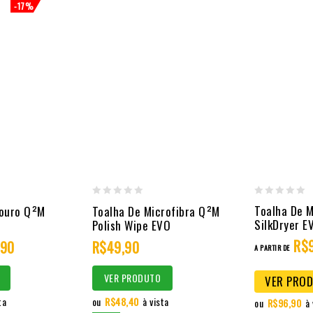
-17%
0
0
Toalha De M
Couro Q²M
Toalha De Microfibra Q²M
out
out
SilkDryer E
Polish Wipe EVO
of
of
R$
,90
R$
49,90
A PARTIR DE
5
5
VER PRODUTO
VER PRO
ta
ou
R$
48,40
à vista
ou
R$
96,90
à 