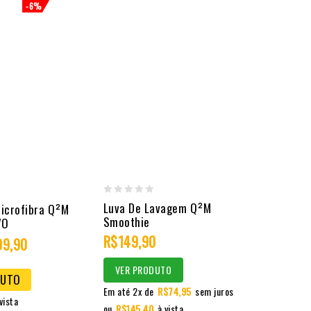
-6%
0
Luva De Lavagem Q²M
icrofibra Q²M
Smoothie
VO
out
R$
149,90
of
99,90
5
VER PRODUTO
DUTO
Em até 2x de
R$
74,95
sem juros
vista
ou
R$
145,40
à vista