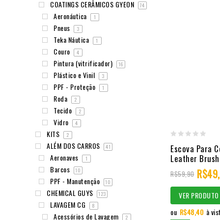
COATINGS CERÂMICOS GYEON
74
Aeronáutica
1
Pneus
3
Teka Náutica
1
Couro
4
Pintura (vitrificador)
16
Plástico e Vinil
3
PPF - Proteção
1
Roda
2
Tecido
2
Vidro
4
KITS
2
0
ALÉM DOS CARROS
Escova Para 
41
out
Leather Brush
Aeronaves
1
of
Barcos
R$
49
10
R$
59,90
PPF - Manutenção
5
10
CHEMICAL GUYS
VER PRODUTO
123
LAVAGEM CG
8
ou
R$
48,40
à vis
Acessórios de Lavagem
2