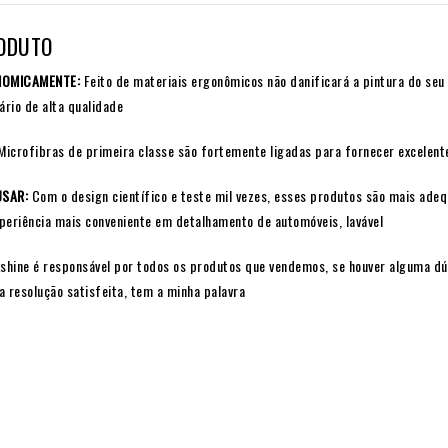
ODUTO
NOMICAMENTE:
Feito de materiais ergonômicos não danificará a pintura do seu
ário de alta qualidade
icrofibras de primeira classe são fortemente ligadas para fornecer excelent
USAR:
Com o design científico e teste mil vezes, esses produtos são mais adequ
periência mais conveniente em detalhamento de automóveis, lavável
hine é responsável por todos os produtos que vendemos, se houver alguma dúvi
 resolução satisfeita, tem a minha palavra