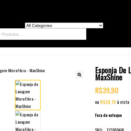
Esponja De 
MaxShine
🔍
R$
39,90
ou
R$
38,70
à vista
Fora de estoque
SKU:
1120004W