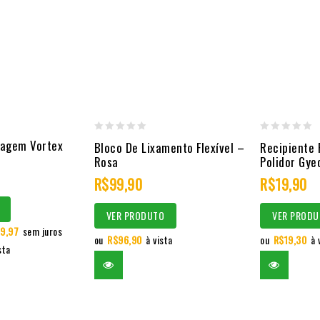
0
0
cagem Vortex
Bloco De Lixamento Flexível –
Recipiente
out
out
Rosa
Polidor Gye
of
of
R$
99,90
R$
19,90
5
5
VER PRODUTO
VER PRODU
9,97
sem juros
ou
R$
96,90
à vista
ou
R$
19,30
à 
sta