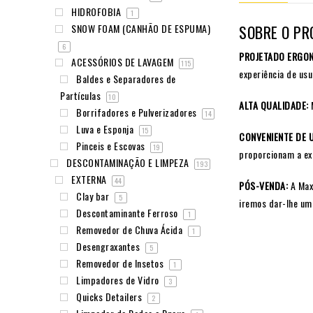
HIDROFOBIA
1
SOBRE O PR
SNOW FOAM (CANHÃO DE ESPUMA)
6
PROJETADO ERGO
ACESSÓRIOS DE LAVAGEM
115
experiência de usu
Baldes e Separadores de
Partículas
10
ALTA QUALIDADE:
M
Borrifadores e Pulverizadores
14
Luva e Esponja
15
CONVENIENTE DE 
Pinceis e Escovas
19
proporcionam a ex
DESCONTAMINAÇÃO E LIMPEZA
193
EXTERNA
44
PÓS-VENDA:
A Maxs
Clay bar
5
iremos dar-lhe uma
Descontaminante Ferroso
1
Removedor de Chuva Ácida
1
Desengraxantes
5
Removedor de Insetos
1
Limpadores de Vidro
3
Quicks Detailers
2