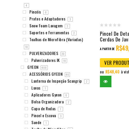
4
Pincéis
8
Pratos e Adaptadores
3
Snow Foam Lavagem
2
0
Suportes e Ferramentas
Pincel De De
2
out
Cerdas De Jav
Toalhas de Microfibra (Variadas)
of
R$
49
10
A PARTIR DE
5
PULVERIZADORES
20
Pulverizadores IK
10
VER PRODU
GYEON
408
ou
R$
48,40
à vis
ACESSÓRIOS GYEON
46
Lanterna de Inspeção Scangrip
2
Luvas
1
Aplicadores Gyeon
6
Bolsa Organizadora
2
Capa de Rodas
1
Pincel e Escova
3
Suede
1