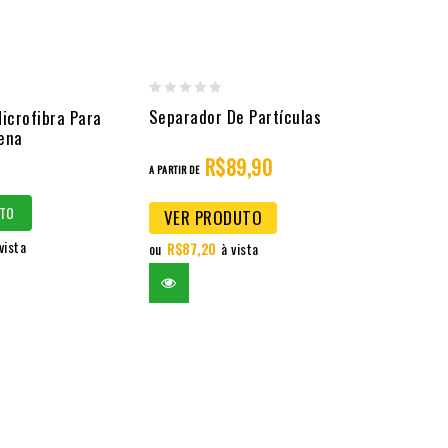
0
Separador De Partículas
icrofibra Para
out
ena
of
R$
89,90
A PARTIR DE
5
TO
VER PRODUTO
vista
ou
R$
87,20
à vista