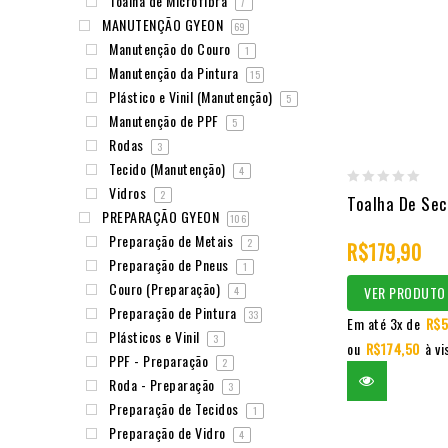
Toalha de Microfibra
7
MANUTENÇÃO GYEON
69
Manutenção do Couro
1
Manutenção da Pintura
15
Plástico e Vinil (Manutenção)
5
Manutenção de PPF
5
Rodas
3
Tecido (Manutenção)
4
Vidros
2
0
Toalha De Se
PREPARAÇÃO GYEON
106
out
Preparação de Metais
2
R$
179,90
of
Preparação de Pneus
1
5
Couro (Preparação)
VER PRODUTO
4
Preparação de Pintura
33
Em até 3x de
R$
5
Plásticos e Vinil
3
ou
R$
174,50
à vi
PPF - Preparação
2
Roda - Preparação
3
Preparação de Tecidos
1
Preparação de Vidro
4