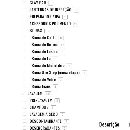
CLAY BAR
8
LANTERNAS DE INSPEÇÃO
5
PREPARADOR / IPA
1
ACESSÓRIOS POLIMENTO
20
BOINAS
113
Boina de Corte
16
Boina de Refino
12
Boina de Lustro
11
Boina de Lã
11
Boina de Microfibra
3
Boina One Step (única etapa)
1
Boina de Vidro
2
Boina Jeans
1
LAVAGEM
235
PRÉ-LAVAGEM
5
SHAMPOOS
11
LAVAGEM A SECO
2
DESCONTAMINANTE
7
Descrição
I
DESENGRAXANTES
2