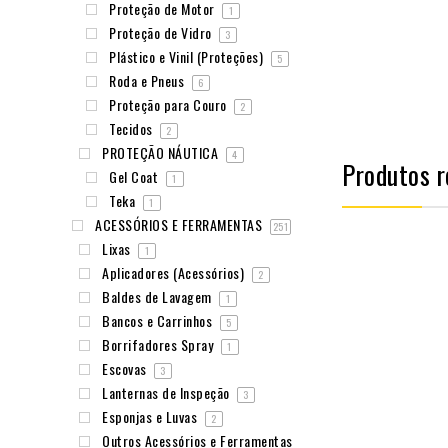
Proteção de Motor
1
Proteção de Vidro
3
Plástico e Vinil (Proteções)
5
Roda e Pneus
6
Proteção para Couro
2
Tecidos
2
PROTEÇÃO NÁUTICA
4
Produtos r
Gel Coat
1
Teka
1
ACESSÓRIOS E FERRAMENTAS
251
Lixas
1
Aplicadores (Acessórios)
2
Baldes de Lavagem
1
Bancos e Carrinhos
5
Borrifadores Spray
1
Escovas
3
Lanternas de Inspeção
3
Esponjas e Luvas
2
Outros Acessórios e Ferramentas