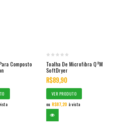
0
 Para Composto
Toalha De Microfibra Q²M
out
on
SoftDryer
of
R$
89,90
5
TO
VER PRODUTO
vista
ou
R$
87,20
à vista