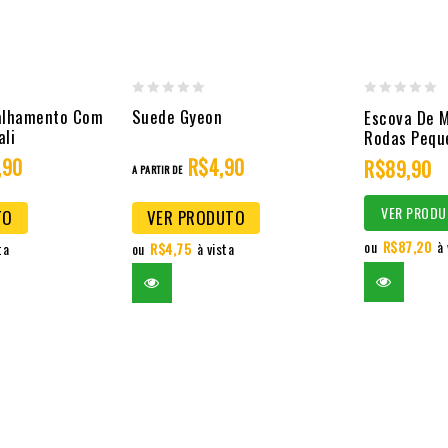
0
0
talhamento Com
Suede Gyeon
Escova De M
ali
out
out
Rodas Pequ
of
of
,90
R$
4,90
R$
89,90
A PARTIR DE
5
5
VER PRODU
TO
VER PRODUTO
ou
R$
87,20
à 
ta
ou
R$
4,75
à vista