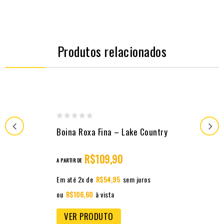
Produtos relacionados
0
Boina Roxa Fina – Lake Country
out
of
R$
109,90
A PARTIR DE
5
Em até 2x de
R$
54,95
sem juros
ou
R$
106,60
à vista
VER PRODUTO