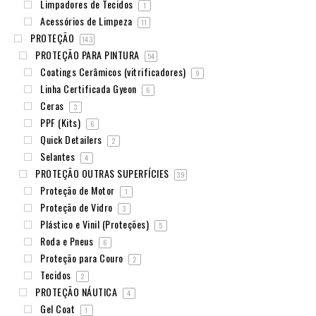
Limpadores de Tecidos
1
Acessórios de Limpeza
11
PROTEÇÃO
143
PROTEÇÃO PARA PINTURA
54
Coatings Cerâmicos (vitrificadores)
9
Linha Certificada Gyeon
6
Ceras
3
PPF (Kits)
6
Quick Detailers
2
Selantes
4
PROTEÇÃO OUTRAS SUPERFÍCIES
39
Proteção de Motor
1
Proteção de Vidro
3
Plástico e Vinil (Proteções)
5
Roda e Pneus
6
Proteção para Couro
2
Tecidos
2
PROTEÇÃO NÁUTICA
4
Gel Coat
1