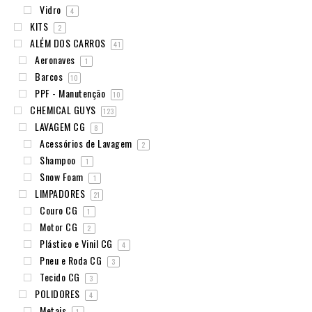
Vidro
4
KITS
2
ALÉM DOS CARROS
41
Aeronaves
1
Barcos
10
PPF - Manutenção
10
CHEMICAL GUYS
123
LAVAGEM CG
8
Acessórios de Lavagem
2
Shampoo
1
Snow Foam
1
LIMPADORES
21
Couro CG
1
Motor CG
2
Plástico e Vinil CG
4
Pneu e Roda CG
3
Tecido CG
3
POLIDORES
4
Metais
1