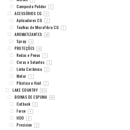
Composto Polidor
1
ACESSÓRIOS CG
9
Aplicadores CG
2
Toalhas de Microfibra CG
1
AROMATIZANTES
26
Spray
13
PROTEÇÕES
16
Rodas e Pneus
1
Ceras e Selantes
3
Linha Cerâmica
2
Motor
1
Plástico e Vinil
2
LAKE COUNTRY
109
BOINAS DE ESPUMA
44
Cutback
3
Force
4
HDO
6
Precision
3