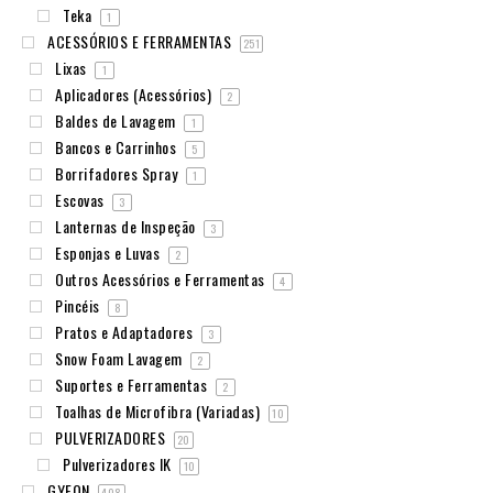
Teka
1
ACESSÓRIOS E FERRAMENTAS
251
Lixas
1
Aplicadores (Acessórios)
2
Baldes de Lavagem
1
Bancos e Carrinhos
5
Borrifadores Spray
1
Escovas
3
Lanternas de Inspeção
3
Esponjas e Luvas
2
Outros Acessórios e Ferramentas
4
Pincéis
8
Pratos e Adaptadores
3
Snow Foam Lavagem
2
Suportes e Ferramentas
2
Toalhas de Microfibra (Variadas)
10
PULVERIZADORES
20
Pulverizadores IK
10
GYEON
408