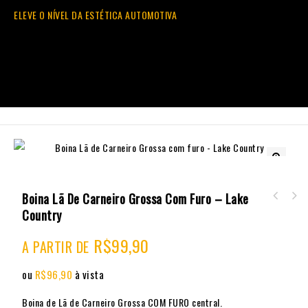
ELEVE O NÍVEL DA ESTÉTICA AUTOMOTIVA
🔍
Boina Lã De Carneiro Grossa Com Furo – Lake
Country
Boina Lã de Carneiro Grossa sem furo - Lake
Country
R$
99,90
A PARTIR DE
ou
R$
96,90
à vista
Boina de Lã de Carneiro Grossa COM FURO central.