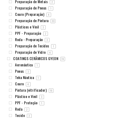
Preparação de Metais
2
Preparação de Pneus
1
Couro (Preparação)
4
Preparação de Pintura
33
Plásticos e Vinil
3
PPF - Preparação
2
Roda - Preparação
3
Preparação de Tecidos
1
Preparação de Vidro
4
COATINGS CERÂMICOS GYEON
74
Aeronáutica
1
Pneus
3
Teka Náutica
1
Couro
4
Pintura (vitrificador)
16
Plástico e Vinil
3
PPF - Proteção
1
Roda
2
Tecido
2