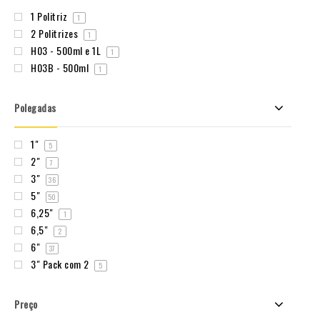
1 Politriz
1
2 Politrizes
1
H03 - 500ml e 1L
1
H03B - 500ml
1
Polegadas
1"
5
2"
7
3"
36
5"
50
6,25"
1
6,5"
2
6"
37
3" Pack com 2
5
Preço