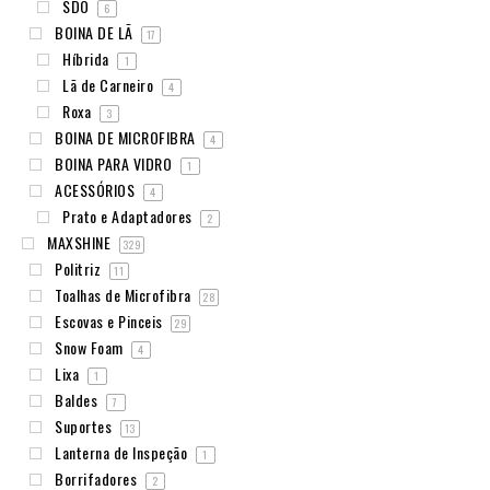
SDO
6
BOINA DE LÃ
17
Híbrida
1
Lã de Carneiro
4
Roxa
3
BOINA DE MICROFIBRA
4
BOINA PARA VIDRO
1
ACESSÓRIOS
4
Prato e Adaptadores
2
MAXSHINE
329
Politriz
11
Toalhas de Microfibra
28
Escovas e Pinceis
29
Snow Foam
4
Lixa
1
Baldes
7
Suportes
13
Lanterna de Inspeção
1
Borrifadores
2