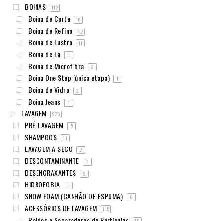
BOINAS
113
Boina de Corte
16
Boina de Refino
12
Boina de Lustro
11
Boina de Lã
11
Boina de Microfibra
3
Boina One Step (única etapa)
1
Boina de Vidro
2
Boina Jeans
1
LAVAGEM
235
PRÉ-LAVAGEM
5
SHAMPOOS
11
LAVAGEM A SECO
2
DESCONTAMINANTE
7
DESENGRAXANTES
2
HIDROFOBIA
1
SNOW FOAM (CANHÃO DE ESPUMA)
6
ACESSÓRIOS DE LAVAGEM
115
Baldes e Separadores de Partículas
10