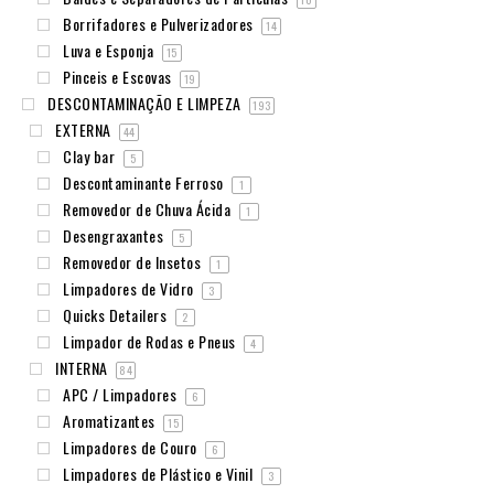
Borrifadores e Pulverizadores
14
Luva e Esponja
15
Pinceis e Escovas
19
DESCONTAMINAÇÃO E LIMPEZA
193
EXTERNA
44
Clay bar
5
Descontaminante Ferroso
1
Removedor de Chuva Ácida
1
Desengraxantes
5
Removedor de Insetos
1
Limpadores de Vidro
3
Quicks Detailers
2
Limpador de Rodas e Pneus
4
INTERNA
84
APC / Limpadores
6
Aromatizantes
15
Limpadores de Couro
6
Limpadores de Plástico e Vinil
3