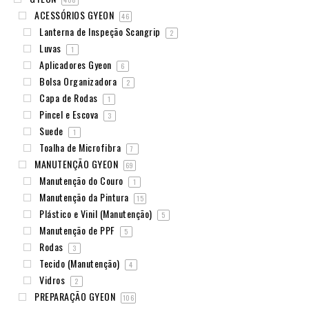
ACESSÓRIOS GYEON
46
Lanterna de Inspeção Scangrip
2
Luvas
1
Aplicadores Gyeon
6
Bolsa Organizadora
2
Capa de Rodas
1
Pincel e Escova
3
Suede
1
Toalha de Microfibra
7
MANUTENÇÃO GYEON
69
Manutenção do Couro
1
Manutenção da Pintura
15
Plástico e Vinil (Manutenção)
5
Manutenção de PPF
5
Rodas
3
Tecido (Manutenção)
4
Vidros
2
PREPARAÇÃO GYEON
106