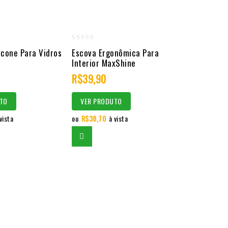
0
icone Para Vidros
Escova Ergonômica Para
out
Interior MaxShine
of
R$
39,90
5
TO
VER PRODUTO
vista
ou
R$
38,70
à vista