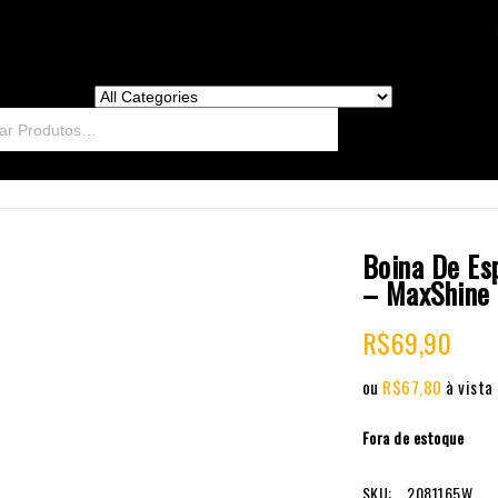
Boina De Es
– MaxShine
R$
69,90
ou
R$
67,80
à vista
Fora de estoque
SKU:
2081165W