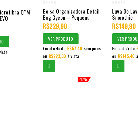
0
0
Bolsa Organizadora Detail
Luva De La
icrofibra Q²M
Bag Gyeon – Pequena
Smoothie
out
out
 EVO
of
R$
229,90
of
R$
149,90
5
5
VER PRODUTO
VER PRODU
TO
Em até 4x de
R$
57,48
sem juros
Em até 2x de
vista
ou
R$
223,00
à vista
ou
R$
145,40
à
-17%