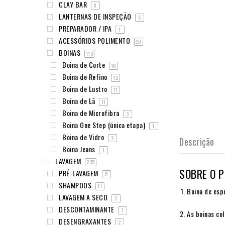
CLAY BAR
8
LANTERNAS DE INSPEÇÃO
5
PREPARADOR / IPA
1
ACESSÓRIOS POLIMENTO
20
BOINAS
113
Boina de Corte
16
Boina de Refino
12
Boina de Lustro
11
Boina de Lã
11
Boina de Microfibra
3
Boina One Step (única etapa)
1
Boina de Vidro
2
Descrição
Boina Jeans
1
LAVAGEM
235
SOBRE O 
PRÉ-LAVAGEM
5
SHAMPOOS
11
Boina de esp
LAVAGEM A SECO
2
DESCONTAMINANTE
7
As boinas col
DESENGRAXANTES
2