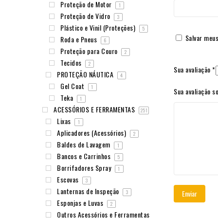
Proteção de Motor
1
Proteção de Vidro
3
Plástico e Vinil (Proteções)
5
Salvar meus
Roda e Pneus
6
Proteção para Couro
2
Tecidos
2
Sua avaliação
*
PROTEÇÃO NÁUTICA
4
Gel Coat
1
Sua avaliação s
Teka
1
ACESSÓRIOS E FERRAMENTAS
251
Lixas
1
Aplicadores (Acessórios)
2
Baldes de Lavagem
1
Bancos e Carrinhos
5
Borrifadores Spray
1
Escovas
3
Lanternas de Inspeção
3
Esponjas e Luvas
2
Outros Acessórios e Ferramentas