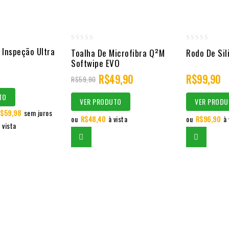
0
0
 Inspeção Ultra
Toalha De Microfibra Q²M
Rodo De Sil
out
out
Softwipe EVO
of
of
R$
49,90
R$
99,90
R$
59,90
5
5
TO
VER PRODUTO
VER PRODU
$
59,98
sem juros
ou
R$
48,40
à vista
ou
R$
96,90
à 
 vista