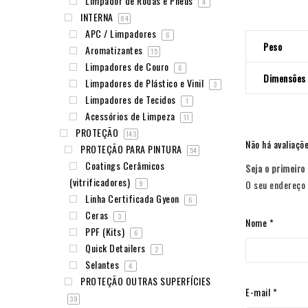
Limpador de Rodas e Pneus
4
INTERNA
84
APC / Limpadores
6
Peso
Aromatizantes
15
Limpadores de Couro
6
Dimensões
Limpadores de Plástico e Vinil
3
Limpadores de Tecidos
1
Acessórios de Limpeza
11
PROTEÇÃO
143
Não há avaliaçõe
PROTEÇÃO PARA PINTURA
54
Coatings Cerâmicos
Seja o primeiro
(vitrificadores)
O seu endereço 
9
Linha Certificada Gyeon
6
Ceras
3
Nome
*
PPF (Kits)
6
Quick Detailers
2
Selantes
4
PROTEÇÃO OUTRAS SUPERFÍCIES
E-mail
*
39