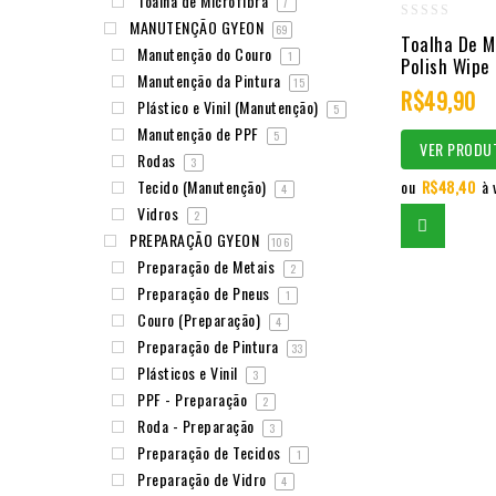
Toalha de Microfibra
7
MANUTENÇÃO GYEON
69
0
Toalha De M
Manutenção do Couro
1
out
Polish Wipe
Manutenção da Pintura
15
of
R$
49,90
Plástico e Vinil (Manutenção)
5
5
Manutenção de PPF
5
VER PRODU
Rodas
3
ou
R$
48,40
à 
Tecido (Manutenção)
4
Vidros
2
PREPARAÇÃO GYEON
106
Preparação de Metais
2
Preparação de Pneus
1
Couro (Preparação)
4
Preparação de Pintura
33
Plásticos e Vinil
3
PPF - Preparação
2
Roda - Preparação
3
Preparação de Tecidos
1
Preparação de Vidro
4