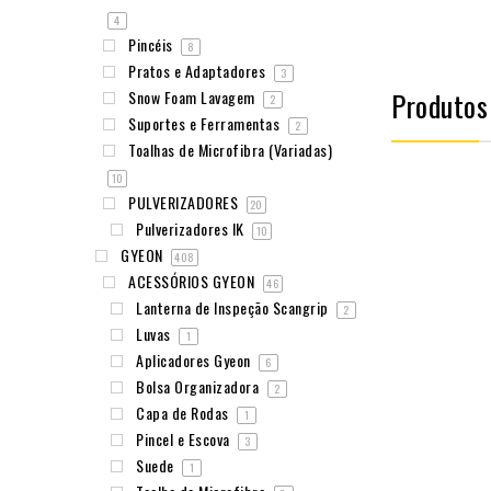
4
Pincéis
8
Pratos e Adaptadores
3
Produtos
Snow Foam Lavagem
2
Suportes e Ferramentas
2
Toalhas de Microfibra (Variadas)
10
PULVERIZADORES
20
Pulverizadores IK
10
GYEON
408
ACESSÓRIOS GYEON
46
Lanterna de Inspeção Scangrip
2
Luvas
1
Aplicadores Gyeon
6
Bolsa Organizadora
2
Capa de Rodas
1
Pincel e Escova
3
Suede
1