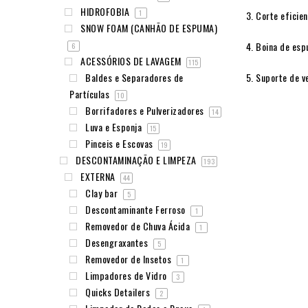
HIDROFOBIA
1
Corte eficien
SNOW FOAM (CANHÃO DE ESPUMA)
Boina de espu
6
ACESSÓRIOS DE LAVAGEM
115
Suporte de v
Baldes e Separadores de
Partículas
10
Borrifadores e Pulverizadores
14
Luva e Esponja
15
Pinceis e Escovas
19
DESCONTAMINAÇÃO E LIMPEZA
193
EXTERNA
44
Clay bar
5
Descontaminante Ferroso
1
Removedor de Chuva Ácida
1
Desengraxantes
5
Removedor de Insetos
1
Limpadores de Vidro
3
Quicks Detailers
2