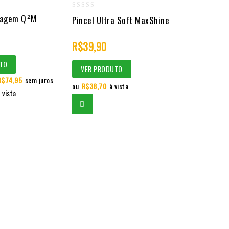
0
vagem Q²M
Pincel Ultra Soft MaxShine
out
of
R$
39,90
5
TO
VER PRODUTO
R$
74,95
sem juros
ou
R$
38,70
à vista
 vista