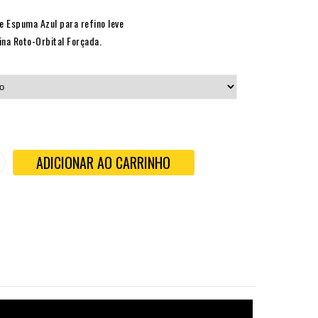
 Espuma Azul para refino leve
ina Roto-Orbital Forçada.
ADICIONAR AO CARRINHO
S