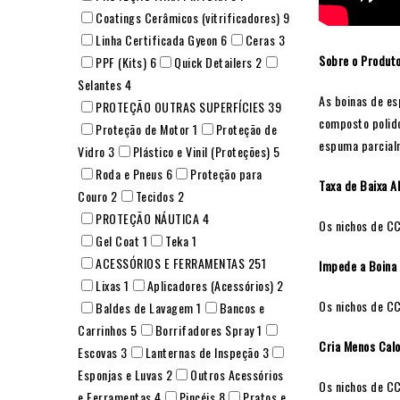
Coatings Cerâmicos (vitrificadores)
9
Linha Certificada Gyeon
6
Ceras
3
Sobre o Produt
PPF (Kits)
6
Quick Detailers
2
Selantes
4
As boinas de es
PROTEÇÃO OUTRAS SUPERFÍCIES
39
composto polido
Proteção de Motor
1
Proteção de
espuma parcial
Vidro
3
Plástico e Vinil (Proteções)
5
Roda e Pneus
6
Proteção para
Taxa de Baixa A
Couro
2
Tecidos
2
PROTEÇÃO NÁUTICA
4
Os nichos de C
Gel Coat
1
Teka
1
ACESSÓRIOS E FERRAMENTAS
251
Impede a Boina
Lixas
1
Aplicadores (Acessórios)
2
Os nichos de CC
Baldes de Lavagem
1
Bancos e
Carrinhos
5
Borrifadores Spray
1
Cria Menos Calo
Escovas
3
Lanternas de Inspeção
3
Esponjas e Luvas
2
Outros Acessórios
Os nichos de CC
e Ferramentas
4
Pincéis
8
Pratos e