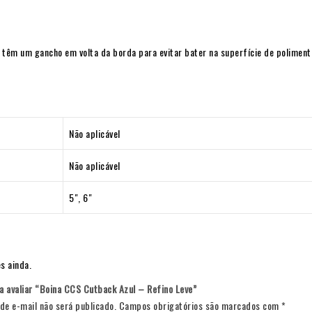
 têm um gancho em volta da borda para evitar bater na superfície de polimento
Não aplicável
Não aplicável
5", 6"
s ainda.
 a avaliar “Boina CCS Cutback Azul – Refino Leve”
de e-mail não será publicado.
Campos obrigatórios são marcados com
*