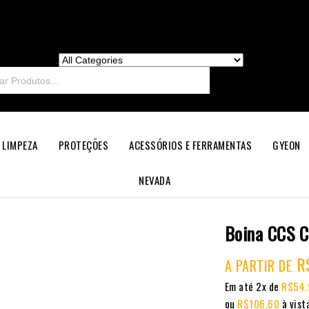
 LIMPEZA
PROTEÇÕES
ACESSÓRIOS E FERRAMENTAS
GYEON
NEVADA
Boina CCS C
R
A PARTIR DE
Em até 2x de
R$
54,
ou
R$
106,60
à vist