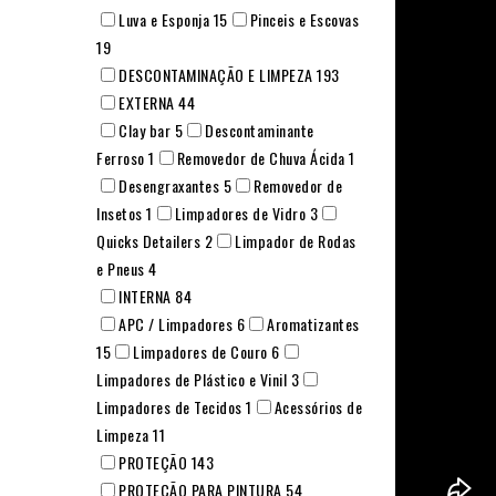
Luva e Esponja
15
Pinceis e Escovas
19
DESCONTAMINAÇÃO E LIMPEZA
193
EXTERNA
44
Clay bar
5
Descontaminante
Ferroso
1
Removedor de Chuva Ácida
1
Desengraxantes
5
Removedor de
Insetos
1
Limpadores de Vidro
3
Quicks Detailers
2
Limpador de Rodas
e Pneus
4
INTERNA
84
APC / Limpadores
6
Aromatizantes
15
Limpadores de Couro
6
Limpadores de Plástico e Vinil
3
Limpadores de Tecidos
1
Acessórios de
Limpeza
11
PROTEÇÃO
143
PROTEÇÃO PARA PINTURA
54