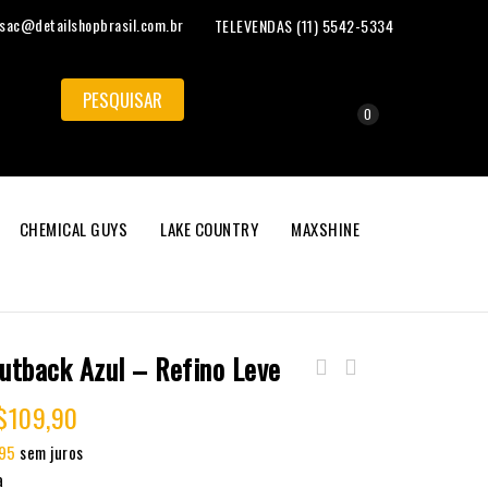
sac@detailshopbrasil.com.br
TELEVENDAS (11) 5542-5334
0
CHEMICAL GUYS
LAKE COUNTRY
MAXSHINE
utback Azul – Refino Leve
$
109,90
95
sem juros
a