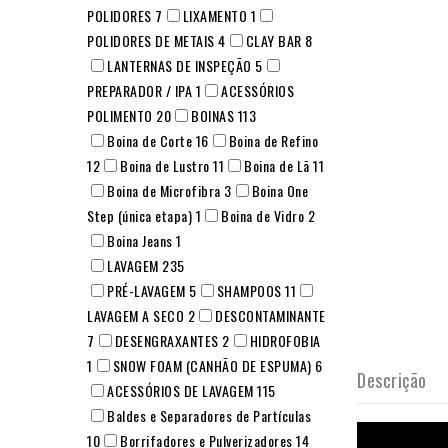
POLIDORES
7
LIXAMENTO
1
POLIDORES DE METAIS
4
CLAY BAR
8
LANTERNAS DE INSPEÇÃO
5
PREPARADOR / IPA
1
ACESSÓRIOS
POLIMENTO
20
BOINAS
113
Boina de Corte
16
Boina de Refino
12
Boina de Lustro
11
Boina de Lã
11
Boina de Microfibra
3
Boina One
Step (única etapa)
1
Boina de Vidro
2
Boina Jeans
1
LAVAGEM
235
PRÉ-LAVAGEM
5
SHAMPOOS
11
LAVAGEM A SECO
2
DESCONTAMINANTE
7
DESENGRAXANTES
2
HIDROFOBIA
1
SNOW FOAM (CANHÃO DE ESPUMA)
6
Descrição
ACESSÓRIOS DE LAVAGEM
115
Baldes e Separadores de Partículas
10
Borrifadores e Pulverizadores
14