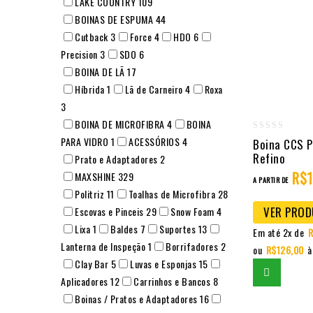
LAKE COUNTRY
109
BOINAS DE ESPUMA
44
Cutback
3
Force
4
HDO
6
Precision
3
SDO
6
BOINA DE LÃ
17
Híbrida
1
Lã de Carneiro
4
Roxa
3
BOINA DE MICROFIBRA
4
BOINA
0
PARA VIDRO
1
ACESSÓRIOS
4
Boina CCS P
Refino
out
Prato e Adaptadores
2
of
R$
MAXSHINE
329
A PARTIR DE
5
Politriz
11
Toalhas de Microfibra
28
VER PRO
Escovas e Pinceis
29
Snow Foam
4
Lixa
1
Baldes
7
Suportes
13
Em até 2x de
R
Lanterna de Inspeção
1
Borrifadores
2
ou
R$
126,00
à
Clay Bar
5
Luvas e Esponjas
15
Aplicadores
12
Carrinhos e Bancos
8
Boinas / Pratos e Adaptadores
16