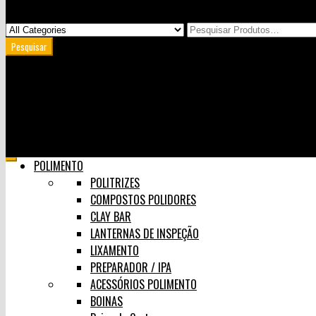
Minha Conta
Carrinho
User Login
0
Skip
POLIMENTO
to
POLITRIZES
content
COMPOSTOS POLIDORES
CLAY BAR
LANTERNAS DE INSPEÇÃO
LIXAMENTO
PREPARADOR / IPA
ACESSÓRIOS POLIMENTO
BOINAS