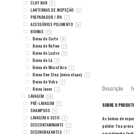
CLAY BAR
8
LANTERNAS DE INSPEÇÃO
5
PREPARADOR / IPA
1
ACESSÓRIOS POLIMENTO
20
BOINAS
113
Boina de Corte
16
Boina de Refino
12
Boina de Lustro
11
Boina de Lã
11
Boina de Microfibra
3
Boina One Step (única etapa)
1
Boina de Vidro
2
Descrição
I
Boina Jeans
1
LAVAGEM
235
PRÉ-LAVAGEM
5
SOBRE O PRODUT
SHAMPOOS
11
LAVAGEM A SECO
As boinas de espu
2
DESCONTAMINANTE
polidor fica pres
7
DESENGRAXANTES
parcialmente fech
2