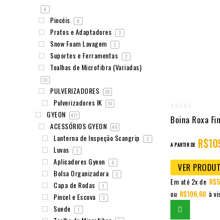
4
Pincéis
8
Pratos e Adaptadores
3
Snow Foam Lavagem
2
Suportes e Ferramentas
2
Toalhas de Microfibra (Variadas)
10
PULVERIZADORES
20
Pulverizadores IK
10
GYEON
0
411
Boina Roxa Fi
ACESSÓRIOS GYEON
46
out
Lanterna de Inspeção Scangrip
2
of
R$
10
A PARTIR DE
Luvas
1
5
Aplicadores Gyeon
6
VER PRODU
Bolsa Organizadora
2
Em até 2x de
R$
5
Capa de Rodas
1
ou
R$
106,60
à vi
Pincel e Escova
3
Suede
1