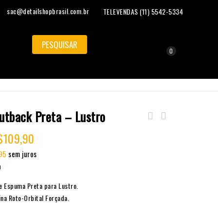
sac@detailshopbrasil.com.br
TELEVENDAS (11) 5542-5334
0
utback Preta – Lustro
$
109,90
95
sem juros
a
e Espuma Preta para Lustro.
ina Roto-Orbital Forçada.