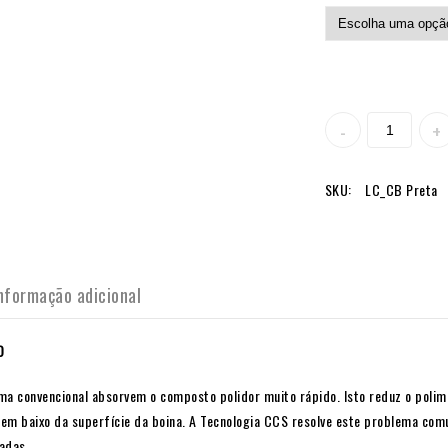
SKU:
LC_CB Preta
nformação adicional
O
ma convencional absorvem o composto polidor muito rápido. Isto reduz o poli
a em baixo da superfície da boina. A Tecnologia CCS resolve este problema co
adas.