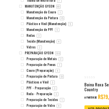
Toalha de Microfibra
7
MANUTENÇÃO GYEON
69
Manutenção do Couro
1
Manutenção da Pintura
15
Plástico e Vinil (Manutenção)
5
Manutenção de PPF
5
Rodas
3
Tecido (Manutenção)
4
Vidros
2
PREPARAÇÃO GYEON
106
Preparação de Metais
2
Preparação de Pneus
1
Couro (Preparação)
4
Preparação de Pintura
33
Plásticos e Vinil
0
3
Boina Roxa Se
PPF - Preparação
out
Country
2
Roda - Preparação
of
3
R$
79
A PARTIR DE
Preparação de Tecidos
1
5
Preparação de Vidro
4