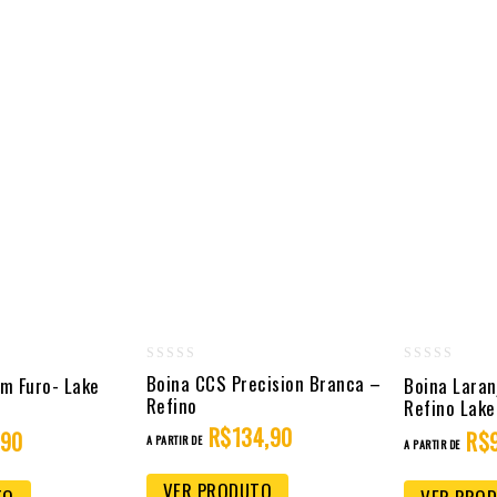
0
0
Boina CCS Precision Branca –
m Furo- Lake
Boina Lara
Refino
out
out
Refino Lake
of
R$
134,90
of
,90
R$
A PARTIR DE
A PARTIR DE
5
5
VER PRODUTO