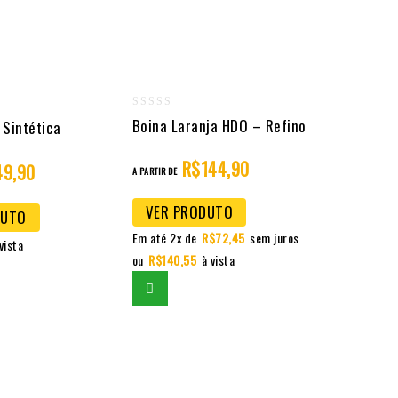
0
Boina Laranja HDO – Refino
 Sintética
out
of
R$
144,90
49,90
A PARTIR DE
5
VER PRODUTO
DUTO
Em até 2x de
R$
72,45
sem juros
vista
ou
R$
140,55
à vista