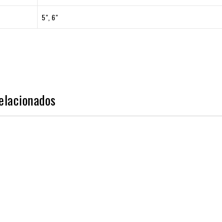
5", 6"
elacionados