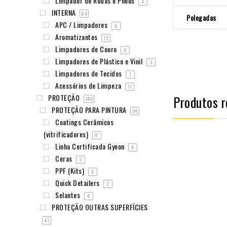
Limpador de Rodas e Pneus
4
INTERNA
84
Polegadas
APC / Limpadores
6
Aromatizantes
15
Limpadores de Couro
6
Limpadores de Plástico e Vinil
3
Limpadores de Tecidos
1
Acessórios de Limpeza
11
Produtos r
PROTEÇÃO
146
PROTEÇÃO PARA PINTURA
54
Coatings Cerâmicos
(vitrificadores)
9
Linha Certificada Gyeon
6
Ceras
3
PPF (Kits)
6
Quick Detailers
2
Selantes
4
PROTEÇÃO OUTRAS SUPERFÍCIES
41