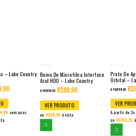
0
0
na – Lake Country
Prato De Ap
Boina De Microfibra Interface
Orbital – L
out
out
Azul HDO – Lake Country
9,90
of
of
R$
R$
99,90
A PARTIR DE
A PARTIR DE
5
5
TO
VER PRO
VER PRODUTO
4,95
sem juros
A partir de 3x
ou
R$
96,90
à vista
sta
ou
R$
150,25
à