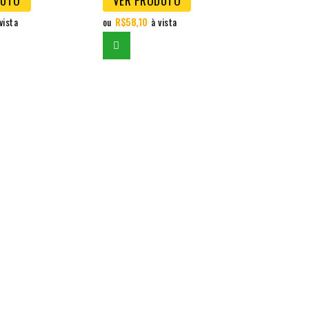
DUTO
VER PRODUTO
vista
ou
R$
58,10
à vista