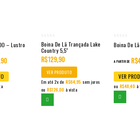
0
0
Boina De Lã Trançada Lake
DO – Lustro
Boina De Lã
Country 5,5″
out
out
of
R$
129,90
of
,90
R$
A PARTIR DE
5
5
VER PRODUTO
TO
VER PRO
Em até 2x de
R$
64,95
sem juros
ta
ou
R$
48,40
à 
ou
R$
126,00
à vista