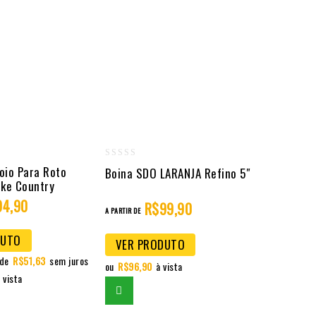
0
oio Para Roto
Boina SDO LARANJA Refino 5″
ake Country
out
94,90
of
R$
99,90
A PARTIR DE
5
DUTO
VER PRODUTO
 de
R$
51,63
sem juros
ou
R$
96,90
à vista
 vista