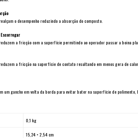
orção
realçam o desempenho reduzindo a absorção do composto.
 Escorregar
reduzem a fricção com a superfície permitindo ao operador passar a boina pla
reduzem a fricção na superfície de contato resultando em menos gera de calor
m um gancho em volta da borda para evitar bater na superfície de polimento, 
0,1 kg
15,24 × 2,54 cm