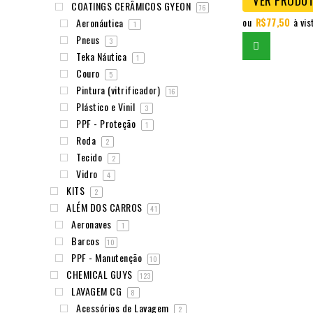
VER PRODU
COATINGS CERÂMICOS GYEON
76
ou
R$
77,50
à vis
Aeronáutica
1
Pneus
3
Teka Náutica
1
Couro
5
Pintura (vitrificador)
16
Plástico e Vinil
3
PPF - Proteção
1
Roda
2
Tecido
2
Vidro
4
KITS
2
ALÉM DOS CARROS
41
Aeronaves
1
Barcos
10
PPF - Manutenção
10
CHEMICAL GUYS
123
LAVAGEM CG
8
Acessórios de Lavagem
2