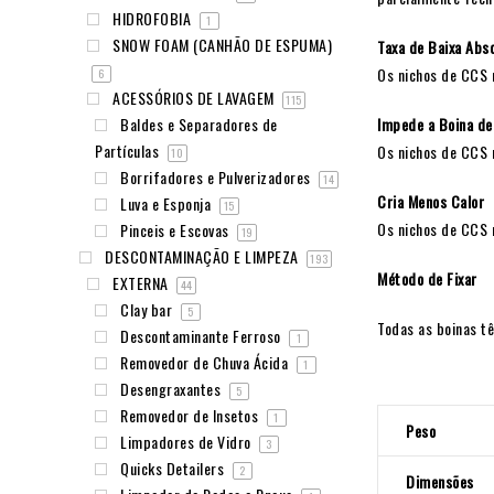
HIDROFOBIA
1
SNOW FOAM (CANHÃO DE ESPUMA)
Taxa de Baixa Abs
Os nichos de CCS 
6
ACESSÓRIOS DE LAVAGEM
115
Impede a Boina de
Baldes e Separadores de
Partículas
Os nichos de CCS 
10
Borrifadores e Pulverizadores
14
Cria Menos Calor
Luva e Esponja
15
Os nichos de CCS 
Pinceis e Escovas
19
DESCONTAMINAÇÃO E LIMPEZA
193
Método de Fixar
EXTERNA
44
Clay bar
5
Todas as boinas tê
Descontaminante Ferroso
1
Removedor de Chuva Ácida
1
Desengraxantes
5
Removedor de Insetos
1
Peso
Limpadores de Vidro
3
Quicks Detailers
2
Dimensões