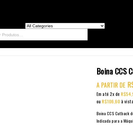
Boina CCS C
R
A PARTIR DE
Em até 2x de
R$
54,
ou
R$
106,60
à vist
Boina CCS Cutback d
Indicada para a Máqu