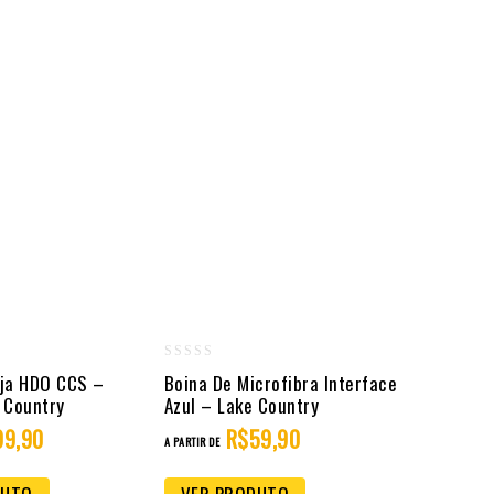
0
nja HDO CCS –
Boina De Microfibra Interface
out
 Country
Azul – Lake Country
of
99,90
R$
59,90
A PARTIR DE
5