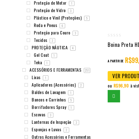
Proteção de Motor
1
Proteção de Vidro
3
Plástico e Vinil (Proteções)
5
Roda e Pneus
6
Proteção para Couro
3
Tecidos
2
0
Boina Preta H
PROTEÇÃO NÁUTICA
4
out
Gel Coat
1
of
R$
99
A PARTIR DE
Teka
1
5
ACESSÓRIOS E FERRAMENTAS
251
VER PRODU
Lixas
1
Aplicadores (Acessórios)
ou
R$
96,90
à vis
2
Baldes de Lavagem
1
Bancos e Carrinhos
5
Borrifadores Spray
1
Escovas
3
Lanternas de Inspeção
3
Esponjas e Luvas
2
Outros Acessórios e Ferramentas