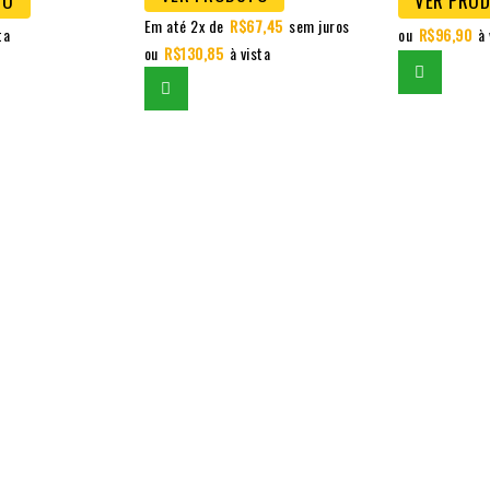
TO
VER PRO
Em até 2x de
R$
67,45
sem juros
ta
ou
R$
96,90
à 
ou
R$
130,85
à vista