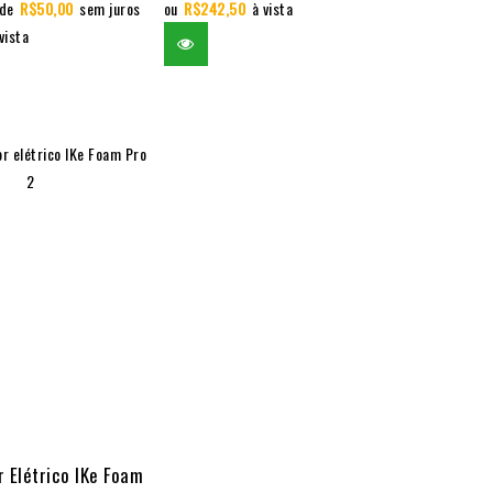
 de
R$
50,00
sem juros
ou
R$
242,50
à vista
vista
r Elétrico IKe Foam