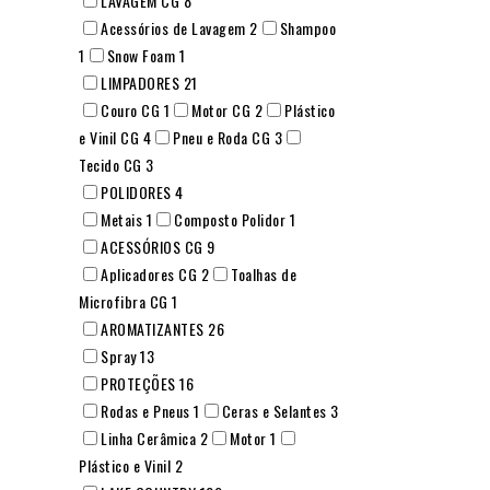
LAVAGEM CG
8
Acessórios de Lavagem
2
Shampoo
1
Snow Foam
1
LIMPADORES
21
Couro CG
1
Motor CG
2
Plástico
e Vinil CG
4
Pneu e Roda CG
3
Tecido CG
3
POLIDORES
4
Metais
1
Composto Polidor
1
ACESSÓRIOS CG
9
Aplicadores CG
2
Toalhas de
Microfibra CG
1
AROMATIZANTES
26
Spray
13
PROTEÇÕES
16
Rodas e Pneus
1
Ceras e Selantes
3
Linha Cerâmica
2
Motor
1
Plástico e Vinil
2