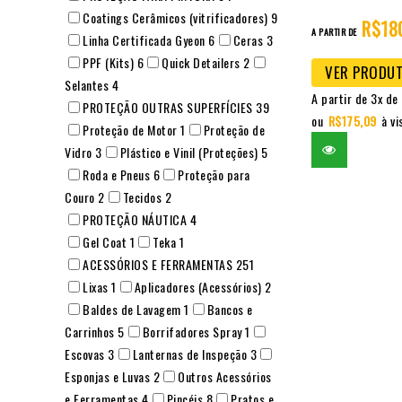
Coatings Cerâmicos (vitrificadores)
9
R$
18
of
A PARTIR DE
Linha Certificada Gyeon
6
Ceras
3
5
PPF (Kits)
6
Quick Detailers
2
VER PRODU
Selantes
4
A partir de 3x de
PROTEÇÃO OUTRAS SUPERFÍCIES
39
ou
R$
175,09
à vi
Proteção de Motor
1
Proteção de
Vidro
3
Plástico e Vinil (Proteções)
5
Roda e Pneus
6
Proteção para
Couro
2
Tecidos
2
PROTEÇÃO NÁUTICA
4
Gel Coat
1
Teka
1
ACESSÓRIOS E FERRAMENTAS
251
Lixas
1
Aplicadores (Acessórios)
2
Baldes de Lavagem
1
Bancos e
Carrinhos
5
Borrifadores Spray
1
Escovas
3
Lanternas de Inspeção
3
Esponjas e Luvas
2
Outros Acessórios
e Ferramentas
4
Pincéis
8
Pratos e