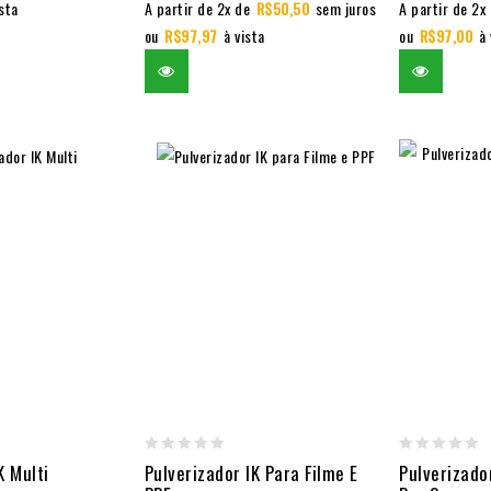
ista
A partir de 2x de
R$
50,50
sem juros
A partir de 2x
ou
R$
97,97
à vista
ou
R$
97,00
à 
0
0
K Multi
Pulverizador IK Para Filme E
Pulverizado
out
out