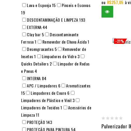
ou
R$
257,05
à v
Luva e Esponja
15
Pinceis e Escovas
19
DESCONTAMINAÇÃO E LIMPEZA
193
EXTERNA
44
Clay bar
5
Descontaminante
Ferroso
1
Removedor de Chuva Ácida
1
-21%
Desengraxantes
5
Removedor de
Insetos
1
Limpadores de Vidro
3
Quicks Detailers
2
Limpador de Rodas
e Pneus
4
INTERNA
84
APC / Limpadores
6
Aromatizantes
15
Limpadores de Couro
6
Limpadores de Plástico e Vinil
3
Limpadores de Tecidos
1
Acessórios de
Limpeza
11
PROTEÇÃO
143
0
Pulverizador I
PROTEÇÃO PARA PINTURA
54
out