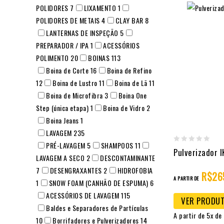
POLIDORES
7
LIXAMENTO
1
POLIDORES DE METAIS
4
CLAY BAR
8
LANTERNAS DE INSPEÇÃO
5
PREPARADOR / IPA
1
ACESSÓRIOS
POLIMENTO
20
BOINAS
113
Boina de Corte
16
Boina de Refino
12
Boina de Lustro
11
Boina de Lã
11
Boina de Microfibra
3
Boina One
Step (única etapa)
1
Boina de Vidro
2
Boina Jeans
1
LAVAGEM
235
PRÉ-LAVAGEM
5
SHAMPOOS
11
0
Pulverizador 
LAVAGEM A SECO
2
DESCONTAMINANTE
out
7
DESENGRAXANTES
2
HIDROFOBIA
R$
26
of
A PARTIR DE
1
SNOW FOAM (CANHÃO DE ESPUMA)
6
5
ACESSÓRIOS DE LAVAGEM
115
VER PRODU
Baldes e Separadores de Partículas
A partir de 5x de
10
Borrifadores e Pulverizadores
14