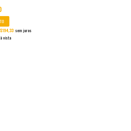
0
TO
$
194,33
sem juros
à vista