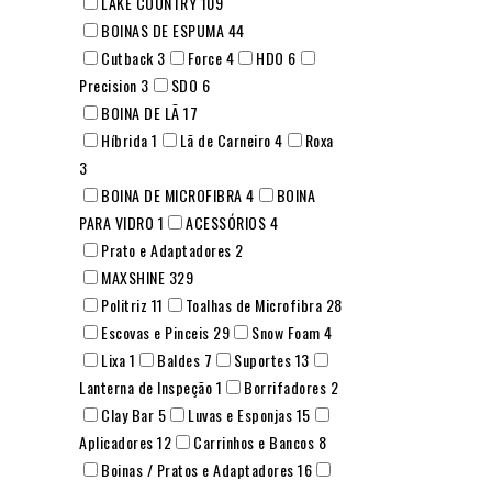
LAKE COUNTRY
109
BOINAS DE ESPUMA
44
Cutback
3
Force
4
HDO
6
Precision
3
SDO
6
BOINA DE LÃ
17
Híbrida
1
Lã de Carneiro
4
Roxa
3
BOINA DE MICROFIBRA
4
BOINA
PARA VIDRO
1
ACESSÓRIOS
4
Prato e Adaptadores
2
MAXSHINE
329
Politriz
11
Toalhas de Microfibra
28
Escovas e Pinceis
29
Snow Foam
4
Lixa
1
Baldes
7
Suportes
13
Lanterna de Inspeção
1
Borrifadores
2
Clay Bar
5
Luvas e Esponjas
15
Aplicadores
12
Carrinhos e Bancos
8
Boinas / Pratos e Adaptadores
16