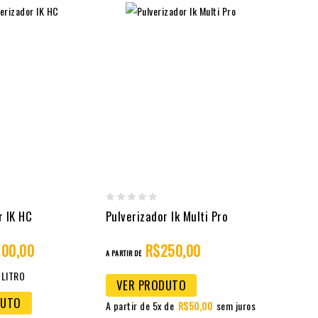
0
r IK HC
Pulverizador Ik Multi Pro
out
100,00
R$
250,00
of
A PARTIR DE
5
 LITRO
VER PRODUTO
DUTO
A partir de 5x de
R$
50,00
sem juros