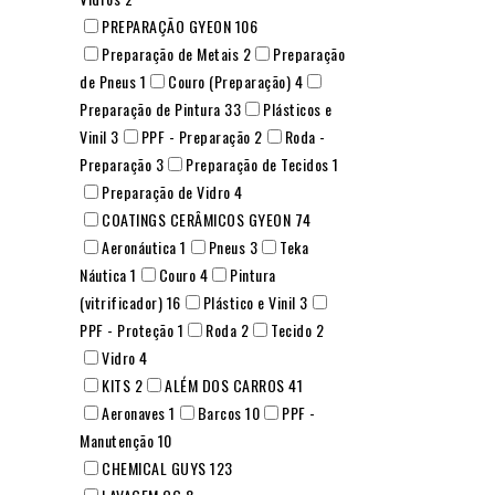
PREPARAÇÃO GYEON
106
Preparação de Metais
2
Preparação
de Pneus
1
Couro (Preparação)
4
Preparação de Pintura
33
Plásticos e
Vinil
3
PPF - Preparação
2
Roda -
Preparação
3
Preparação de Tecidos
1
Preparação de Vidro
4
COATINGS CERÂMICOS GYEON
74
Aeronáutica
1
Pneus
3
Teka
Náutica
1
Couro
4
Pintura
(vitrificador)
16
Plástico e Vinil
3
PPF - Proteção
1
Roda
2
Tecido
2
Vidro
4
KITS
2
ALÉM DOS CARROS
41
Aeronaves
1
Barcos
10
PPF -
Manutenção
10
CHEMICAL GUYS
123