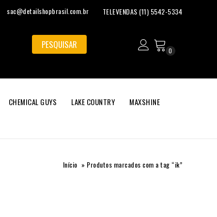
sac@detailshopbrasil.com.br
TELEVENDAS (11) 5542-5334
0
CHEMICAL GUYS
LAKE COUNTRY
MAXSHINE
Início
»
Produtos marcados com a tag “ik”