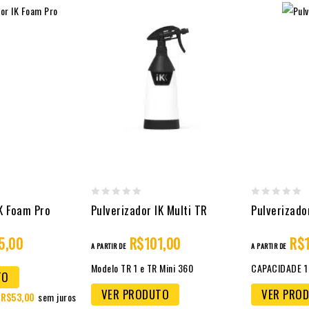
0
0
IK Foam Pro
Pulverizador IK Multi TR
Pulverizado
out
out
5,00
R$
101,00
R$
of
of
A PARTIR DE
A PARTIR DE
5
5
Modelo TR 1 e TR Mini 360
CAPACIDADE 1
TO
VER PRODUTO
VER PRO
R$
53,00
sem juros