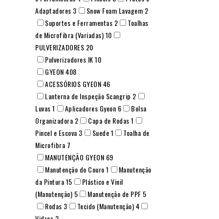
Adaptadores
3
Snow Foam Lavagem
2
Suportes e Ferramentas
2
Toalhas
de Microfibra (Variadas)
10
PULVERIZADORES
20
Pulverizadores IK
10
GYEON
408
ACESSÓRIOS GYEON
46
Lanterna de Inspeção Scangrip
2
Luvas
1
Aplicadores Gyeon
6
Bolsa
Organizadora
2
Capa de Rodas
1
Pincel e Escova
3
Suede
1
Toalha de
Microfibra
7
MANUTENÇÃO GYEON
69
Manutenção do Couro
1
Manutenção
da Pintura
15
Plástico e Vinil
(Manutenção)
5
Manutenção de PPF
5
Rodas
3
Tecido (Manutenção)
4
Vidros
2