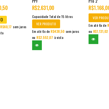
PPF
Pro 2
0,50
R$
2.631,00
R$
1.166,0
of
of
5
5
Capacidade Total de 15 litros
VER PRODU
TO
VER PRODUTO
Em até 6x de
R
R$
60,17
sem juros
Em até 6x de
R$
438,50
sem juros
ou
R$
1.131,02
sta
ou
R$
2.552,07
à vista